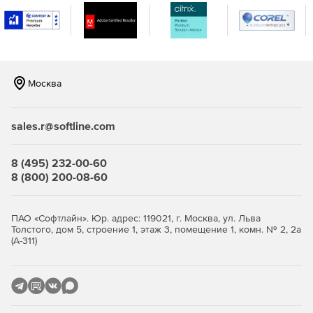
Единое хранилище – размещение в едином
защищенном месте всех паролей, логинов,
документов.
Управление паролями для доступа одних приложений
к другим – любое приложение или сценарий может
Москва
посылать запрос на извлечение пароля для
подключения к другому приложению/базе данных
(версия Premium).
sales.r@softline.com
Контроль доступа к паролям – ограничения на доступ
могут назначаться на основании ролей и прав
8 (495) 232-00-60
пользователей в организации.
8 (800) 200-08-60
Автоматическая перенастройка паролей – изменение
паролей дистанционно (версия Premium) через web-
ПАО «Софтлайн». Юр. адрес: 119021, г. Москва, ул. Льва
интерфейс Password Manager Pro или автоматически
Толстого, дом 5, строение 1, этаж 3, помещение 1, комн. № 2, 2а
(А-311)
по расписанию.
Мгновенная верификация паролей для
синхронизации с удаленными системами (версия
Premium).