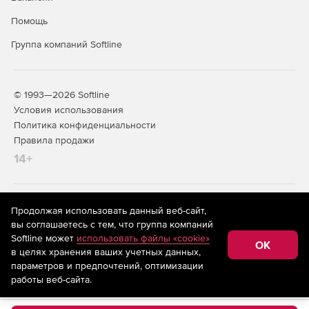
времени (версия Premium).
Помощь
Генерация отчетов о соответствии стандартам PCI DSS
Группа компаний Softline
(версия Premium).
© 1993—2026 Softline
Условия использования
Политика конфиденциальности
Правила продажи
14+
На информационном ресурсе store.softline.ru применяются
Продолжая использовать данный веб-сайт,
рекомендательные технологии
(информационные технологии
вы соглашаетесь с тем, что группа компаний
предоставления информации на основе сбора,
Softline может
использовать файлы «cookie»
систематизации и анализа сведений, относящихся к
OK
в целях хранения ваших учетных данных,
предпочтениям пользователей сети «Интернет»,
находящихся на территории Российской Федерации)
параметров и предпочтений, оптимизации
работы веб-сайта.