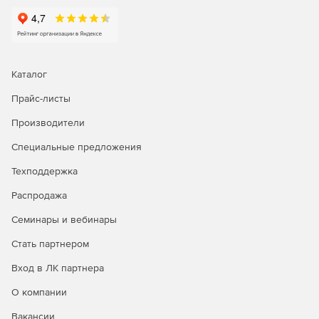
Аудит и отчетность – ведение истории того, кто, когда
и к какому паролю получил доступ.
Двухфакторная аутентификация – два этапа
авторизации для доступа к ManageEngine
Каталог
PasswordManager (версия Premium).
Прайс-листы
Управление паролями администраторов –
Производители
защищенный контроль общих учетных записей, таких
как «Администратор» в ОС Windows, Root в Unix/Linux,
Специальные предложения
Enable в Cisco, SA в SQL и др.
Техподдержка
Интеграция с Active Directory и LDAP – импорт
Распродажа
пользователей и групп из Active Directory/ LDAP,
реализация механизма аутентификации.
Семинары и вебинары
Автоматический в ход в целевые системы,
Стать партнером
приложения и на web-сайты – напрямую из web-
Вход в ЛК партнера
интерфейса без копирования и вставки логинов/
паролей.
О компании
Уведомление о событиях с паролями в реальном
Вакансии