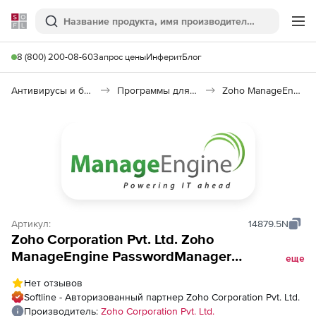
Softline
Поиск
Ме
8 (800) 200-08-60
Запрос цены
Инферит
Блог
Антивирусы и безопасность
Программы для защиты информации
Zoho ManageEngine PasswordManager
Артикул:
14879.5N
Zoho Corporation Pvt. Ltd. Zoho
ManageEngine PasswordManager
еще
(бессрочная лицензия Pro Enterprise Edition
Нет отзывов
Single Installation), fee for 200
Softline - Авторизованный партнер Zoho Corporation Pvt. Ltd.
Administrators (unrestricted resources and
Производитель:
Zoho Corporation Pvt. Ltd.