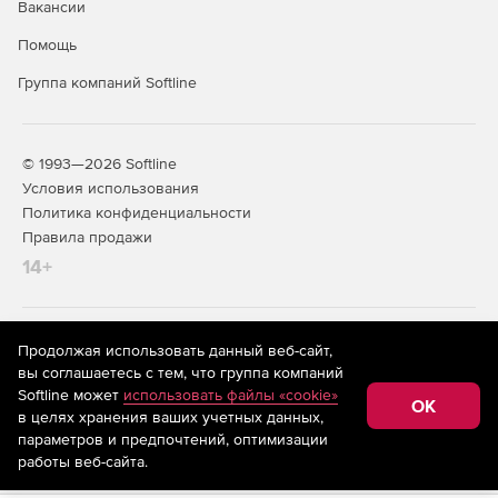
Вакансии
Помощь
Группа компаний Softline
© 1993—2026 Softline
Условия использования
Политика конфиденциальности
Правила продажи
14+
На информационном ресурсе store.softline.ru применяются
Продолжая использовать данный веб-сайт,
рекомендательные технологии
(информационные технологии
вы соглашаетесь с тем, что группа компаний
предоставления информации на основе сбора,
Softline может
использовать файлы «cookie»
систематизации и анализа сведений, относящихся к
OK
в целях хранения ваших учетных данных,
предпочтениям пользователей сети «Интернет»,
находящихся на территории Российской Федерации)
параметров и предпочтений, оптимизации
работы веб-сайта.