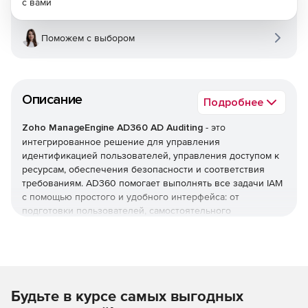
с вами
Поможем с выбором
Описание
Подробнее
Zoho ManageEngine AD360 AD Auditing
- это
интегрированное решение для управления
идентификацией пользователей, управления доступом к
ресурсам, обеспечения безопасности и соответствия
требованиям. AD360 помогает выполнять все задачи IAM
с помощью простого и удобного интерфейса: от
подготовки пользователей, самостоятельного
управления паролями и мониторинга изменений Active
Directory до единого входа (SSO) для корпоративных
приложений. AD360 предоставляет все эти функции для
Windows Active Directory, серверов Exchange и Office 365.
Будьте в курсе самых выгодных
Оптимизация управления жизненным циклом
пользователей