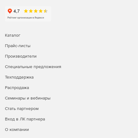
Делегирование
службы поддержки на основе ролей
Делегирование административных задач, касающихся AD
и Office 365, пользователям без прав администратора.
Надо выбрать любую комбинацию задач управления,
Каталог
отчетности, аудита и предупреждений из AD и Office 365
Прайс-листы
и назначить их сотрудникам службы поддержки, HR и
другим пользователям, не являющимся
Производители
администраторами.
Специальные предложения
Резервное копирование и аварийное восстановление
Техподдержка
Легко выполнять резервное копирование и
Распродажа
восстановление объектов AD, почтовых ящиков
Exchange, почтовых ящиков Office 365, сайтов SharePoint
Семинары и вебинары
Online, папок OneDrive для бизнеса и т. д.
Восстановление на уровне элементов или атрибутов и
Стать партнером
ускоренный процесс резервного копирования благодаря
Вход в ЛК партнера
инкрементным резервным копиям.
О компании