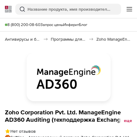
Softline
Поиск
Ме
8 (800) 200-08-60
Запрос цены
Инферит
Блог
Антивирусы и безопасность
Программы для защиты информации
Zoho ManageEngine AD360 AD Auditing
Zoho Corporation Pvt. Ltd. ManageEngine
AD360 Auditing (техподдержка Exchange
еще
Standard Edition Perpetual Model Annual
Нет отзывов
Maintenance and Support), fee for 100