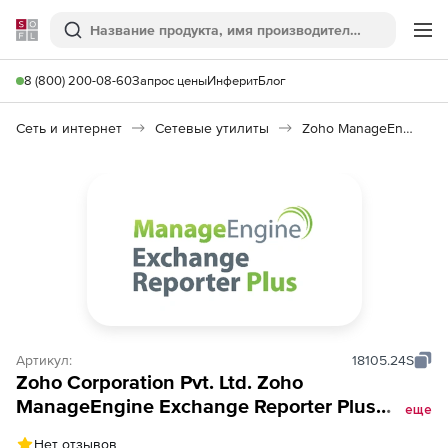
Softline
Поиск
Ме
8 (800) 200-08-60
Запрос цены
Инферит
Блог
Сеть и интернет
Сетевые утилиты
Zoho ManageEngine Exchange Reporter Plus
Артикул:
18105.24S
Zoho Corporation Pvt. Ltd. Zoho
ManageEngine Exchange Reporter Plus
еще
(подписка Standard Edition Model Annual),
Нет отзывов