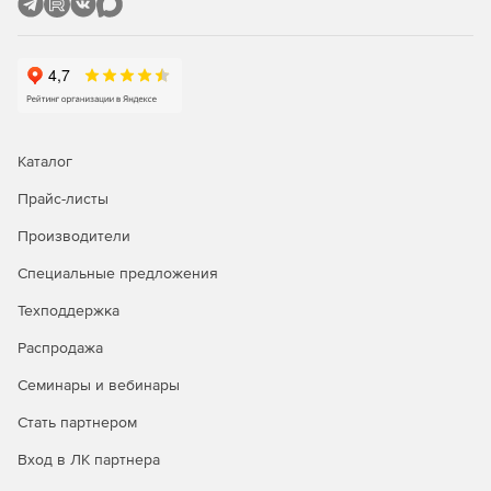
Мониторинг ЦП и памяти сервера Exchange.
Аудит изменений в реальном времени
Мониторинг шаблонов входа пользователей.
Получение изменений в разрешениях почтового
ящика.
Каталог
Прайс-листы
Полный список значений записей контроля доступа
после и до изменения настроек.
Производители
Возможность следить за изменениями свойств
Специальные предложения
почтового ящика, такими как изменения квот,
Техподдержка
изменения ограничений размера, активированные
почтовые ящики, деактивированные и перемещенные
Распродажа
почтовые ящики.
Семинары и вебинары
Стать партнером
Вход в ЛК партнера