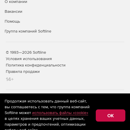
О компании
Вакансии
Помощь
Группа компаний Softline
© 1993—2026 Softline
Условия использования
Политика конфиденциальности
Правила продажи
14+
На информационном ресурсе store.softline.ru применяются
Продолжая использовать данный веб-сайт,
рекомендательные технологии
(информационные технологии
вы соглашаетесь с тем, что группа компаний
предоставления информации на основе сбора,
Softline может
использовать файлы «cookie»
систематизации и анализа сведений, относящихся к
OK
в целях хранения ваших учетных данных,
предпочтениям пользователей сети «Интернет»,
находящихся на территории Российской Федерации)
параметров и предпочтений, оптимизации