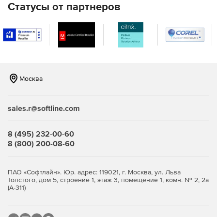
Изменения свойств почтового ящика.
Статусы от партнеров
Действия пользователя в базах данных Exchange.
Отчет о перемещении почтовых ящиков.
Мониторинг
Москва
Мониторинг услуг.
Мониторинг очереди электронной почты.
sales.r@softline.com
Связь с клиентским доступом (ActiveSync, OWA, POP,
IMAP и т. д.).
8 (495) 232-00-60
8 (800) 200-08-60
Мониторинг потока электронной почты.
Мониторинг хранилища (почтовые ящики, базы
ПАО «Софтлайн». Юр. адрес: 119021, г. Москва, ул. Льва
данных и диски).
Толстого, дом 5, строение 1, этаж 3, помещение 1, комн. № 2, 2а
(А-311)
DAG или мониторинг высокой доступности.