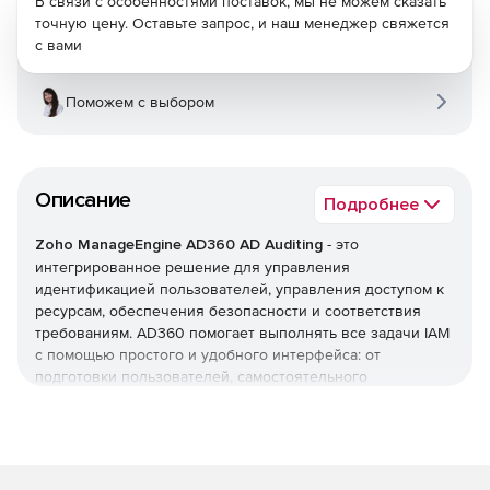
В связи с особенностями поставок, мы не можем сказать
точную цену. Оставьте запрос, и наш менеджер свяжется
с вами
Поможем с выбором
Описание
Подробнее
Zoho ManageEngine AD360 AD Auditing
- это
интегрированное решение для управления
идентификацией пользователей, управления доступом к
ресурсам, обеспечения безопасности и соответствия
требованиям. AD360 помогает выполнять все задачи IAM
с помощью простого и удобного интерфейса: от
подготовки пользователей, самостоятельного
управления паролями и мониторинга изменений Active
Directory до единого входа (SSO) для корпоративных
приложений. AD360 предоставляет все эти функции для
Windows Active Directory, серверов Exchange и Office 365.