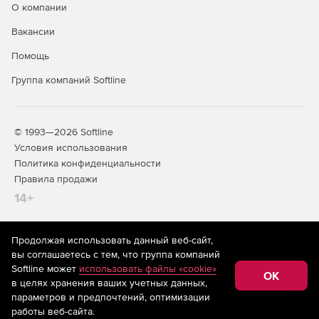
О компании
Вакансии
Помощь
Группа компаний Softline
© 1993—2026 Softline
Условия использования
Политика конфиденциальности
Правила продажи
14+
Продолжая использовать данный веб-сайт,
На информационном ресурсе store.softline.ru применяются
вы соглашаетесь с тем, что группа компаний
рекомендательные технологии
(информационные технологии
Softline может
использовать файлы «cookie»
предоставления информации на основе сбора,
OK
в целях хранения ваших учетных данных,
систематизации и анализа сведений, относящихся к
предпочтениям пользователей сети «Интернет»,
параметров и предпочтений, оптимизации
находящихся на территории Российской Федерации)
работы веб-сайта.