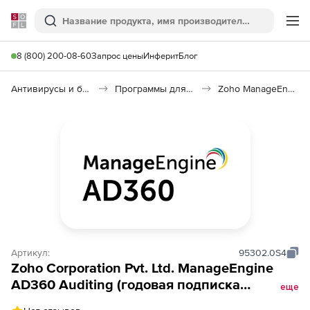
Softline
Поиск
Ме
8 (800) 200-08-60
Запрос цены
Инферит
Блог
Антивирусы и безопасность
Программы для защиты информации
Zoho ManageEngine AD360 AD Auditing
Артикул:
95302.0S4
Zoho Corporation Pvt. Ltd. ManageEngine
AD360 Auditing (годовая подписка
еще
Exchange Standard Edition Model Annual),