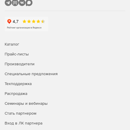
нагрузки на ИТ-администраторов и технических
специалистов службы поддержки.
Делегирование
службы поддержки на основе ролей
Делегирование административных задач, касающихся AD
и Office 365, пользователям без прав администратора.
Надо выбрать любую комбинацию задач управления,
Каталог
отчетности, аудита и предупреждений из AD и Office 365
Прайс-листы
и назначить их сотрудникам службы поддержки, HR и
другим пользователям, не являющимся
Производители
администраторами.
Специальные предложения
Резервное копирование и аварийное восстановление
Техподдержка
Легко выполнять резервное копирование и
Распродажа
восстановление объектов AD, почтовых ящиков
Exchange, почтовых ящиков Office 365, сайтов SharePoint
Семинары и вебинары
Online, папок OneDrive для бизнеса и т. д.
Восстановление на уровне элементов или атрибутов и
Стать партнером
ускоренный процесс резервного копирования благодаря
Вход в ЛК партнера
инкрементным резервным копиям.