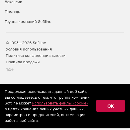
Вакансии
Помощь
Группа компаний Softline
© 1993—2026 Softline
Условия использования
Политика конфиденциальности
Правила продажи
14+
На информационном ресурсе store.softline.ru применяются
Продолжая использовать данный веб-сайт,
рекомендательные технологии
(информационные технологии
вы соглашаетесь с тем, что группа компаний
предоставления информации на основе сбора,
Softline может
использовать файлы «cookie»
систематизации и анализа сведений, относящихся к
OK
в целях хранения ваших учетных данных,
предпочтениям пользователей сети «Интернет»,
находящихся на территории Российской Федерации)
параметров и предпочтений, оптимизации
работы веб-сайта.