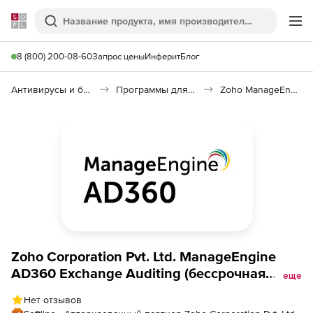
Softline
Поиск
Ме
8 (800) 200-08-60
Запрос цены
Инферит
Блог
Антивирусы и безопасность
Программы для защиты информации
Zoho ManageEngine AD360 AD Auditing
Zoho Corporation Pvt. Ltd. ManageEngine
AD360 Exchange Auditing (бессрочная
еще
лицензия Professional Edition Modeler
Нет отзывов
Single Installation), fee for 2000 Mailboxes