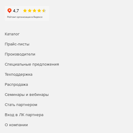
Делегирование
службы поддержки на основе ролей
Делегирование административных задач, касающихся AD
и Office 365, пользователям без прав администратора.
Надо выбрать любую комбинацию задач управления,
Каталог
отчетности, аудита и предупреждений из AD и Office 365
Прайс-листы
и назначить их сотрудникам службы поддержки, HR и
другим пользователям, не являющимся
Производители
администраторами.
Специальные предложения
Резервное копирование и аварийное восстановление
Техподдержка
Легко выполнять резервное копирование и
Распродажа
восстановление объектов AD, почтовых ящиков
Exchange, почтовых ящиков Office 365, сайтов SharePoint
Семинары и вебинары
Online, папок OneDrive для бизнеса и т. д.
Восстановление на уровне элементов или атрибутов и
Стать партнером
ускоренный процесс резервного копирования благодаря
Вход в ЛК партнера
инкрементным резервным копиям.
О компании