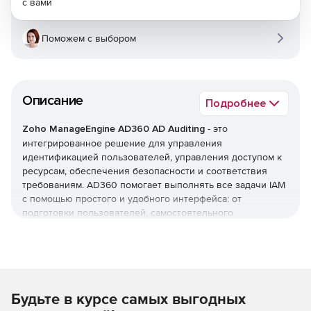
с вами
Поможем с выбором
Описание
Подробнее
Zoho ManageEngine AD360 AD Auditing
- это
интегрированное решение для управления
идентификацией пользователей, управления доступом к
ресурсам, обеспечения безопасности и соответствия
требованиям. AD360 помогает выполнять все задачи IAM
с помощью простого и удобного интерфейса: от
подготовки пользователей, самостоятельного
управления паролями и мониторинга изменений Active
Directory до единого входа (SSO) для корпоративных
приложений. AD360 предоставляет все эти функции для
Windows Active Directory, серверов Exchange и Office 365.
Будьте в курсе самых выгодных
Оптимизация управления жизненным циклом
пользователей