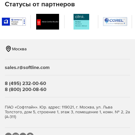
Изменения свойств почтового ящика.
Статусы от партнеров
Действия пользователя в базах данных Exchange.
Отчет о перемещении почтовых ящиков.
Мониторинг
Москва
Мониторинг услуг.
Мониторинг очереди электронной почты.
sales.r@softline.com
Связь с клиентским доступом (ActiveSync, OWA, POP,
IMAP и т. д.).
8 (495) 232-00-60
8 (800) 200-08-60
Мониторинг потока электронной почты.
Мониторинг хранилища (почтовые ящики, базы
ПАО «Софтлайн». Юр. адрес: 119021, г. Москва, ул. Льва
данных и диски).
Толстого, дом 5, строение 1, этаж 3, помещение 1, комн. № 2, 2а
(А-311)
DAG или мониторинг высокой доступности.