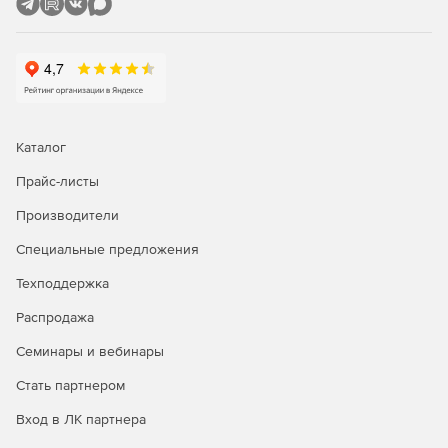
Мониторинг ЦП и памяти сервера Exchange.
Аудит изменений в реальном времени
Мониторинг шаблонов входа пользователей.
Получение изменений в разрешениях почтового
ящика.
Каталог
Прайс-листы
Полный список значений записей контроля доступа
после и до изменения настроек.
Производители
Возможность следить за изменениями свойств
Специальные предложения
почтового ящика, такими как изменения квот,
Техподдержка
изменения ограничений размера, активированные
почтовые ящики, деактивированные и перемещенные
Распродажа
почтовые ящики.
Семинары и вебинары
Стать партнером
Вход в ЛК партнера