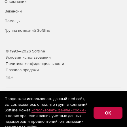
О компании
Вакансии
Помощь
Группа компаний Softline
© 1993—2026 Softline
Условия использования
Политика конфиденциальности
Правила продажи
14+
На информационном ресурсе store.softline.ru применяются
Продолжая использовать данный веб-сайт,
рекомендательные технологии
(информационные технологии
вы соглашаетесь с тем, что группа компаний
предоставления информации на основе сбора,
Softline может
использовать файлы «cookie»
систематизации и анализа сведений, относящихся к
OK
в целях хранения ваших учетных данных,
предпочтениям пользователей сети «Интернет»,
находящихся на территории Российской Федерации)
параметров и предпочтений, оптимизации