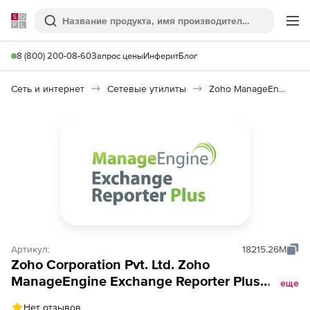
Softline
Поиск
Ме
8 (800) 200-08-60
Запрос цены
Инферит
Блог
Сеть и интернет
Сетевые утилиты
Zoho ManageEngine Exchange Reporter Plus
Артикул:
18215.26M
Zoho Corporation Pvt. Ltd. Zoho
ManageEngine Exchange Reporter Plus
еще
(техподдержка Professional Edition Model
Нет отзывов