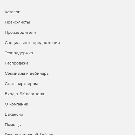
Упрощение работы ИТ‑команды. Централизованная
Каталог
консоль и автоматизация рутинных задач
Прайс-листы
(обновления, проверки, применение политик)
экономят время администраторов и снижают нагрузку
Производители
на службу поддержки.
Специальные предложения
Соответствие требованиям ИБ. Прозрачная
отчетность и контроль состояния защиты помогают
Техподдержка
выполнять внутренние регламенты и внешние
Распродажа
требования по информационной безопасности.
Семинары и вебинары
Масштабируемость. Решение подходит как для
небольших офисов, так и для распределенных
Стать партнером
инфраструктур с сотнями и тысячами устройств.
Вход в ЛК партнера
Прозрачность и контроль. Детальные отчеты и
О компании
журналы событий дают полную картину по состоянию
защиты и позволяют быстро расследовать инциденты.
Вакансии
Помощь
Для кого подходит
Группа компаний Softline