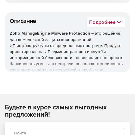
Описание
Подробнее
Zoho ManageEngine Malware Protection
– это решение
для комплексной защиты корпоративной
ИТ‑инфраструктуры от вредоносных программ. Продукт
ориентирован на ИТ‑администраторов и службы
информационной безопасности: он позволяет не просто
блокировать угрозы, а централизованно контролировать
состояние защиты на всех устройствах, быстро
реагировать на инциденты и минимизировать риски для
бизнеса.
Ключевые функции
Будьте в курсе самых выгодных
Централизованное управление защитой. Единая
консоль для мониторинга и управления защитой на
предложений!
всех конечных точках (рабочие станции, серверы).
Администратор видит статус антивируса, актуальность
баз, наличие отключенных компонентов и может