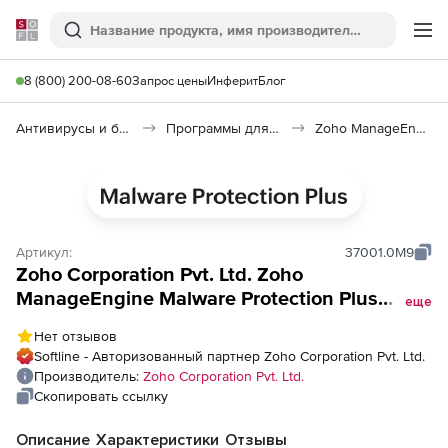
Softline
Поиск
Ме
8 (800) 200-08-60
Запрос цены
Инферит
Блог
Антивирусы и безопасность
Программы для защиты информации
Zoho ManageEngine Malware Protection Plus
Артикул:
37001.0M9
Zoho Corporation Pvt. Ltd. Zoho
ManageEngine Malware Protection Plus
еще
Enterprise Edition (годовая техподдержка
Нет отзывов
для лицензии Perpetual Model), fee for
Softline - Авторизованный партнер Zoho Corporation Pvt. Ltd.
25000 Workstations
Производитель:
Zoho Corporation Pvt. Ltd.
Скопировать ссылку
Описание
Характеристики
Отзывы