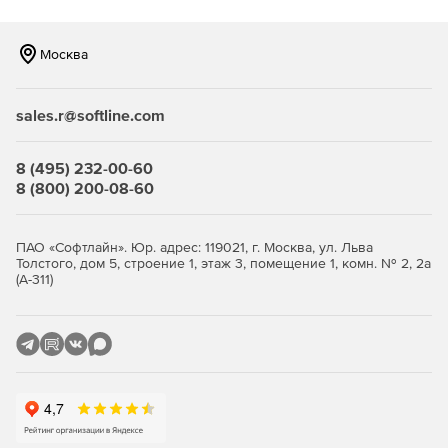
исключения для доверенных файлов и папок,
правила реагирования на угрозы.
Москва
Сканирование по требованию и по расписанию.
Поддерживаются быстрые, полные и выборочные
sales.r@softline.com
проверки, а также регулярные автоматические
сканирования для поддержания постоянного уровня
защиты.
8 (495) 232-00-60
8 (800) 200-08-60
Интеграции и отчётность. Решение формирует отчеты
по инцидентам, статусу защиты, обновлениям и
действиям администраторов. Возможна интеграция с
ПАО «Софтлайн». Юр. адрес: 119021, г. Москва, ул. Льва
другими инструментами мониторинга и
Толстого, дом 5, строение 1, этаж 3, помещение 1, комн. № 2, 2а
SIEM‑системами для более глубокой аналитики.
(А-311)
Преимущества Zoho ManageEngine Malware Protection
для бизнеса
Снижение рисков компрометации данных. За счет
проактивного обнаружения и изоляции угроз
уменьшается вероятность утечки конфиденциальной
информации и простоя бизнес‑процессов.