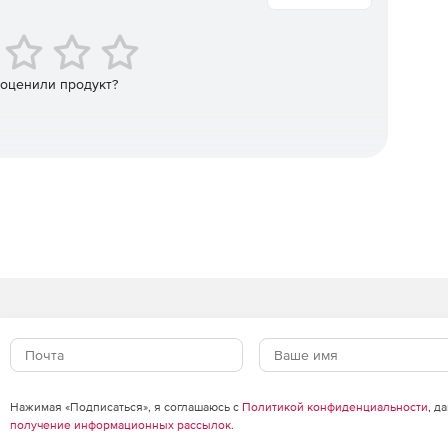
 инцидента, принять решение (удалить, восстановить) и
ать и применять политики для разных групп устройств:
 оценили продукт?
ок, исключения для доверенных файлов и папок,
нию. Поддерживаются быстрые, полные и выборочные
кие сканирования для поддержания постоянного уровня
т отчеты по инцидентам, статусу защиты, обновлениям
еграция с другими инструментами мониторинга и
и.
ection для бизнеса
счет проактивного обнаружения и изоляции угроз
иальной информации и простоя бизнес‑процессов.
Нажимая «Подписаться», я соглашаюсь с
Политикой конфиденциальности
, д
получение информационных рассылок
.
анная консоль и автоматизация рутинных задач