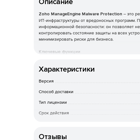
Описание
Zoho ManageEngine Malware Protection
– это р
ИТ‑инфраструктуры от вредоносных программ. П
информационной безопасности: он позволяет не
контролировать состояние защиты на всех устро
минимизировать риски для бизнеса.
Ключевые функции
Централизованное управление защитой. Един
Характеристики
всех конечных точках (рабочие станции, серв
актуальность баз, наличие отключенных ком
Версия
Обнаружение и блокировка вредоносного ПО
Способ доставки
а также поведенческий анализ для выявлени
Тип лицензии
вирусы, трояны, шпионское ПО, руткиты и др
Срок действия
Автоматическое обновление сигнатур. Базы 
позволяет оперативно реагировать на новые
Тип организации
Отзывы
Карантин и управление инцидентами. Обнар