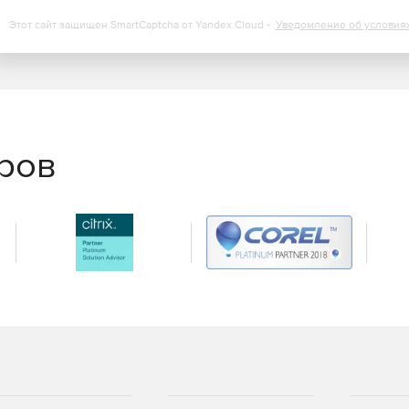
) экономят время администраторов и снижают нагрузку
Этот сайт защищен SmartCaptcha от Yandex Cloud -
Уведомление об условия
тчетность и контроль состояния защиты помогают
е требования по информационной безопасности.
я небольших офисов, так и для распределенных
тв.
еров
 и журналы событий дают полную картину по состоянию
нциденты.
ной ИТ‑инфраструктурой, которым важно
х точек.
рументы для контроля политик, мониторинга статусов и
безопасности, где важна отчетность, прозрачность