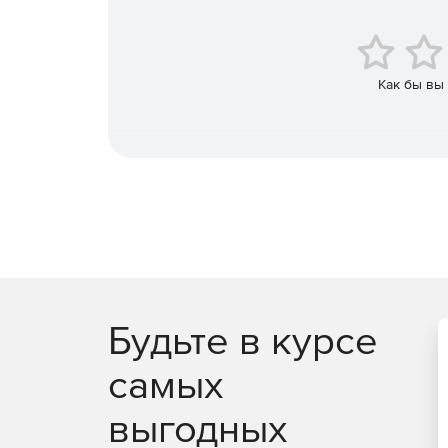
где администратор может просмотреть детали
отследить историю событий.
Гибкие политики безопасности. Можно создав
Как бы вы
задавать уровни защиты, расписание провер
правила реагирования на угрозы.
Сканирование по требованию и по расписа
проверки, а также регулярные автоматичес
защиты.
Интеграции и отчётность. Решение формируе
и действиям администраторов. Возможна инт
SIEM‑системами для более глубокой аналитик
Будьте в курсе
Преимущества Zoho ManageEngine Malware Prot
самых
Снижение рисков компрометации данных. За 
уменьшается вероятность утечки конфиденц
выгодных
Упрощение работы ИТ‑команды. Централизов