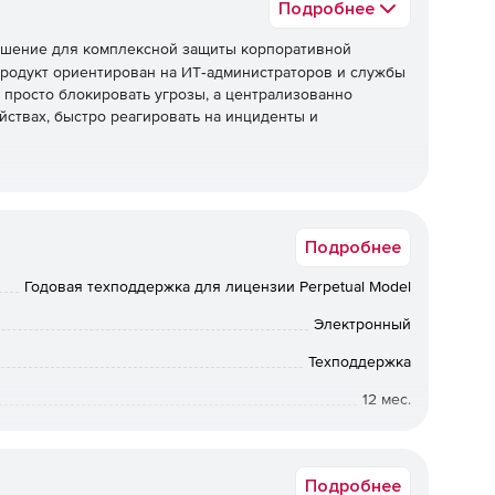
Подробнее
ешение для комплексной защиты корпоративной
родукт ориентирован на ИТ‑администраторов и службы
 просто блокировать угрозы, а централизованно
йствах, быстро реагировать на инциденты и
ая консоль для мониторинга и управления защитой на
Подробнее
еры). Администратор видит статус антивируса,
понентов и может быстро применять политики.
Годовая техподдержка для лицензии Perpetual Model
. Используются сигнатурные и эвристические методы,
Электронный
я подозрительной активности. Решение детектирует
Техподдержка
угие типы угроз.
12 мес.
сигнатур обновляются в автоматическом режиме, что
 угрозы без ручного вмешательства.
Коммерческая
уженные угрозы автоматически помещаются в карантин,
Подробнее