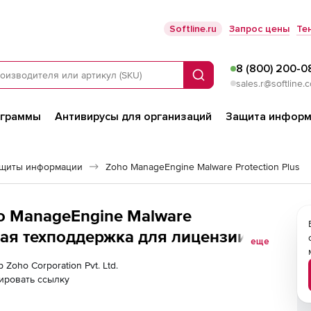
Softline.ru
Запрос цены
Те
8 (800) 200-0
Поиск
sales.r@softline.
ограммы
Антивирусы для организаций
Защита информ
ащиты информации
Zoho ManageEngine Malware Protection Plus
oho ManageEngine Malware
овая техподдержка для лицензии
еще
itional Technician
 Zoho Corporation Pvt. Ltd.
ировать ссылку