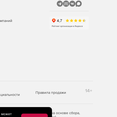
омпаний
14+
Правила продажи
циальности
редоставления информации на основе сбора,
e может