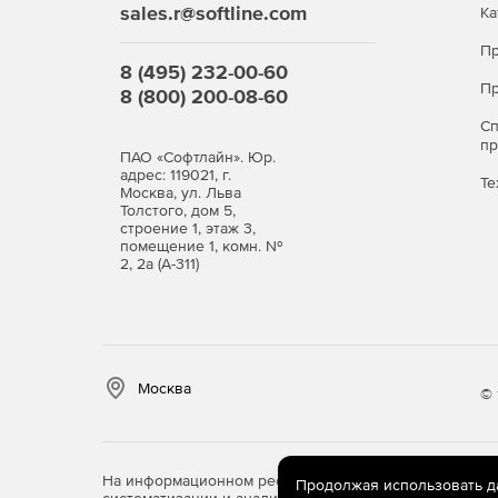
sales.r@softline.com
Ка
действий и соответствие внутренним и отра
Пр
8 (495) 232-00-60
Сценарии использования Zoho ManageEngine M
Пр
8 (800) 200-08-60
Ежедневный мониторинг состояния защиты. 
С
устройств, актуальность баз и наличие отклю
п
ПАО «Софтлайн». Юр.
защите.
адрес: 119021, г.
Те
Москва, ул. Льва
Реагирование на инциденты. При обнаружен
Толстого, дом 5,
строение 1, этаж 3,
просматривает детали, изолирует устройств
помещение 1, комн. №
последствий.
2, 2а (А-311)
Применение единых политик безопасности. 
создаются отдельные политики: например, у
стандартный — для обычных офисных ПК.
Москва
© 
Регулярные проверки и аудит. Запускаются 
внутреннего аудита или внешних проверок.
Приобретайте Zoho ManageEngine Malware Pro
На информационном ресурсе store.softline.ru примен
Продолжая использовать дан
защитой всей инфраструктуры, оперативно реа