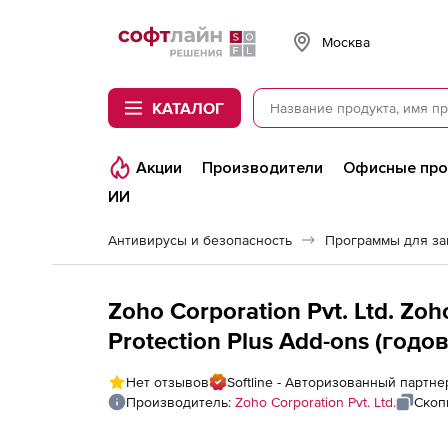
Softline
Москва
КАТАЛОГ
Акции
Производители
Офисные пр
ИИ
Антивирусы и безопасность
Программы для з
Zoho Corporation Pvt. Ltd. Z
Protection Plus Add-ons (год
Perpetual Model), fee for 1 Add
Нет отзывов
Softline - Авторизованный партнер
Производитель:
Zoho Corporation Pvt. Ltd.
Скоп