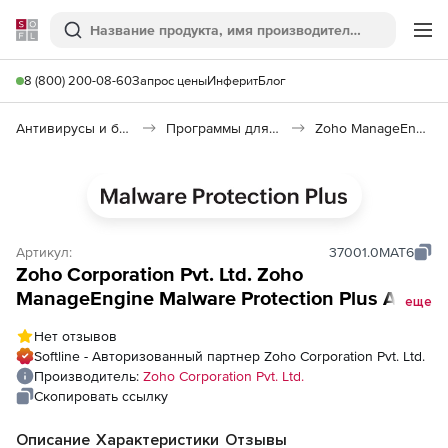
Softline
Поиск
Ме
8 (800) 200-08-60
Запрос цены
Инферит
Блог
Антивирусы и безопасность
Программы для защиты информации
Zoho ManageEngine Malware Protection Plus
Артикул:
37001.0MAT6
Zoho Corporation Pvt. Ltd. Zoho
ManageEngine Malware Protection Plus Add-
еще
ons (годовая техподдержка для лицензии
Нет отзывов
Perpetual Model), fee for 50 Additional
Softline - Авторизованный партнер Zoho Corporation Pvt. Ltd.
Technicians
Производитель:
Zoho Corporation Pvt. Ltd.
Скопировать ссылку
Описание
Характеристики
Отзывы