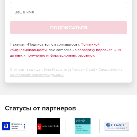
быстро применять политики.
Обнаружение и блокировка вредоносного ПО.
Используются сигнатурные и эвристические методы,
а также поведенческий анализ для выявления
ПОДПИСАТЬСЯ
подозрительной активности. Решение детектирует
вирусы, трояны, шпионское ПО, руткиты и другие
типы угроз.
Нажимая «Подписаться», я соглашаюсь с
Политикой
конфиденциальности
, даю согласие на
обработку персональных
данных
и
получение информационных рассылок
.
Автоматическое обновление сигнатур. Базы сигнатур
обновляются в автоматическом режиме, что
позволяет оперативно реагировать на новые угрозы
Этот сайт защищен SmartCaptcha от Yandex Cloud -
Уведомление
без ручного вмешательства.
об условиях обработки данных
Карантин и управление инцидентами. Обнаруженные
угрозы автоматически помещаются в карантин, где
администратор может просмотреть детали инцидента,
принять решение (удалить, восстановить) и отследить
Статусы от партнеров
историю событий.
Гибкие политики безопасности. Можно создавать и
применять политики для разных групп устройств:
задавать уровни защиты, расписание проверок,