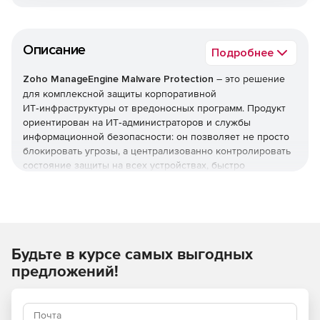
Описание
Подробнее
Zoho ManageEngine Malware Protection
– это решение
для комплексной защиты корпоративной
ИТ‑инфраструктуры от вредоносных программ. Продукт
ориентирован на ИТ‑администраторов и службы
информационной безопасности: он позволяет не просто
блокировать угрозы, а централизованно контролировать
состояние защиты на всех устройствах, быстро
реагировать на инциденты и минимизировать риски для
бизнеса.
Ключевые функции
Будьте в курсе самых выгодных
Централизованное управление защитой. Единая
консоль для мониторинга и управления защитой на
предложений!
всех конечных точках (рабочие станции, серверы).
Администратор видит статус антивируса, актуальность
баз, наличие отключенных компонентов и может