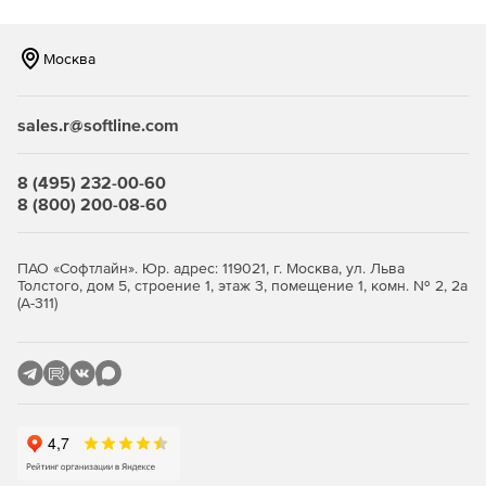
исключения для доверенных файлов и папок,
правила реагирования на угрозы.
Москва
Сканирование по требованию и по расписанию.
Поддерживаются быстрые, полные и выборочные
sales.r@softline.com
проверки, а также регулярные автоматические
сканирования для поддержания постоянного уровня
защиты.
8 (495) 232-00-60
8 (800) 200-08-60
Интеграции и отчётность. Решение формирует отчеты
по инцидентам, статусу защиты, обновлениям и
действиям администраторов. Возможна интеграция с
ПАО «Софтлайн». Юр. адрес: 119021, г. Москва, ул. Льва
другими инструментами мониторинга и
Толстого, дом 5, строение 1, этаж 3, помещение 1, комн. № 2, 2а
SIEM‑системами для более глубокой аналитики.
(А-311)
Преимущества Zoho ManageEngine Malware Protection
для бизнеса
Снижение рисков компрометации данных. За счет
проактивного обнаружения и изоляции угроз
уменьшается вероятность утечки конфиденциальной
информации и простоя бизнес‑процессов.