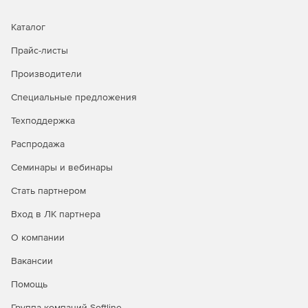
Упрощение работы ИТ‑команды. Централизованная
Каталог
консоль и автоматизация рутинных задач
Прайс-листы
(обновления, проверки, применение политик)
экономят время администраторов и снижают нагрузку
Производители
на службу поддержки.
Специальные предложения
Соответствие требованиям ИБ. Прозрачная
отчетность и контроль состояния защиты помогают
Техподдержка
выполнять внутренние регламенты и внешние
Распродажа
требования по информационной безопасности.
Семинары и вебинары
Масштабируемость. Решение подходит как для
небольших офисов, так и для распределенных
Стать партнером
инфраструктур с сотнями и тысячами устройств.
Вход в ЛК партнера
Прозрачность и контроль. Детальные отчеты и
О компании
журналы событий дают полную картину по состоянию
защиты и позволяют быстро расследовать инциденты.
Вакансии
Помощь
Для кого подходит
Группа компаний Softline