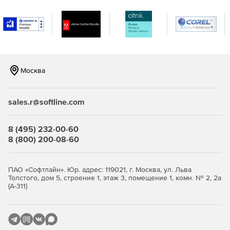
Возможность создавать оповещения в режиме
реального времени, когда в сети встречаются IP-
адреса и URL-адреса, занесенные в черный список в
глобальном масштабе и распознанные по каналам на
основе STIX / TAXII.
Москва
Повышение безопасности и обеспечение
целостности важных данных в организации.
sales.r@softline.com
Эффективный мониторинг, отчетность и аудит
серверов Microsoft Exchange.
8 (495) 232-00-60
8 (800) 200-08-60
ПАО «Софтлайн». Юр. адрес: 119021, г. Москва, ул. Льва
Толстого, дом 5, строение 1, этаж 3, помещение 1, комн. № 2, 2а
(А-311)