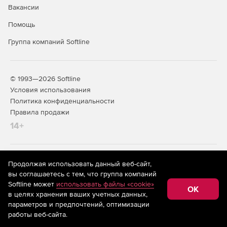
Вакансии
Помощь
Группа компаний Softline
© 1993—2026 Softline
Условия использования
Политика конфиденциальности
Правила продажи
14+
На информационном ресурсе store.softline.ru применяются
Продолжая использовать данный веб-сайт,
рекомендательные технологии
(информационные технологии
вы соглашаетесь с тем, что группа компаний
предоставления информации на основе сбора,
Softline может
использовать файлы «cookie»
систематизации и анализа сведений, относящихся к
OK
в целях хранения ваших учетных данных,
предпочтениям пользователей сети «Интернет»,
находящихся на территории Российской Федерации)
параметров и предпочтений, оптимизации
работы веб-сайта.