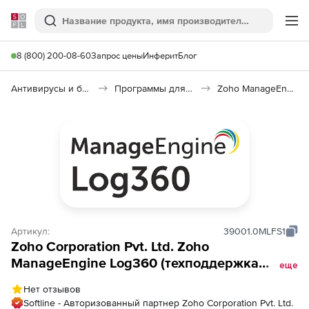
Softline
Поиск
Ме
8 (800) 200-08-60
Запрос цены
Инферит
Блог
Антивирусы и безопасность
Программы для защиты информации
Zoho ManageEngine Log360
Артикул:
39001.0MLFS1
Zoho Corporation Pvt. Ltd. Zoho
ManageEngine Log360 (техподдержка
еще
Professional Edition Perpetual Model
Нет отзывов
Annual), fee for 2 Linux File Servers
Softline - Авторизованный партнер Zoho Corporation Pvt. Ltd.