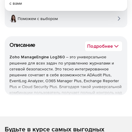
с вами
Поможем с выбором
Описание
Подробнее
Zoho ManageEngine Log360
– это универсальное
решение для всех задач по управлению журналами и
сетевой безопасности. Это тесно интегрированное
решение сочетает в себе возможности ADAudit Plus,
EventLog Analyzer, O365 Manager Plus, Exchange Reporter
Plus и Cloud Security Plus. Благодаря такой универсальной
комбинации пользователь получает полный контроль над
своей сетью; можно контролировать изменения Active
Directory, журналы сетевых устройств, серверы Microsoft
Exchange, Microsoft Exchange Online, Azure Active Directory
и инфраструктуру общедоступного облака – и все это с
одной консоли.
Будьте в курсе самых выгодных