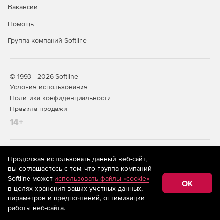
Вакансии
Помощь
Группа компаний Softline
© 1993—2026 Softline
Условия использования
Политика конфиденциальности
Правила продажи
14+
На информационном ресурсе store.softline.ru применяются
Продолжая использовать данный веб-сайт,
рекомендательные технологии
(информационные технологии
вы соглашаетесь с тем, что группа компаний
предоставления информации на основе сбора,
Softline может
использовать файлы «cookie»
систематизации и анализа сведений, относящихся к
OK
в целях хранения ваших учетных данных,
предпочтениям пользователей сети «Интернет»,
находящихся на территории Российской Федерации)
параметров и предпочтений, оптимизации
работы веб-сайта.