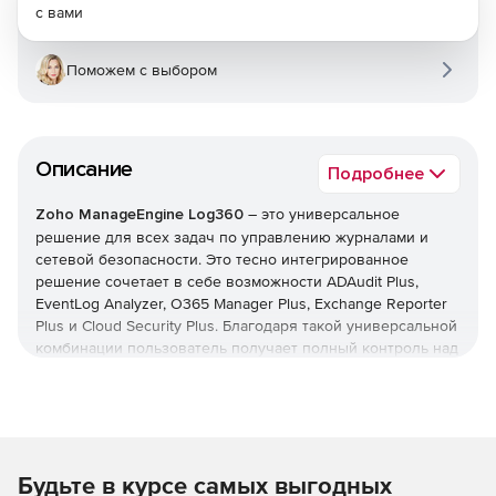
с вами
Поможем с выбором
Описание
Подробнее
Zoho ManageEngine Log360
– это универсальное
решение для всех задач по управлению журналами и
сетевой безопасности. Это тесно интегрированное
решение сочетает в себе возможности ADAudit Plus,
EventLog Analyzer, O365 Manager Plus, Exchange Reporter
Plus и Cloud Security Plus. Благодаря такой универсальной
комбинации пользователь получает полный контроль над
своей сетью; можно контролировать изменения Active
Directory, журналы сетевых устройств, серверы Microsoft
Exchange, Microsoft Exchange Online, Azure Active Directory
и инфраструктуру общедоступного облака – и все это с
одной консоли.
Будьте в курсе самых выгодных