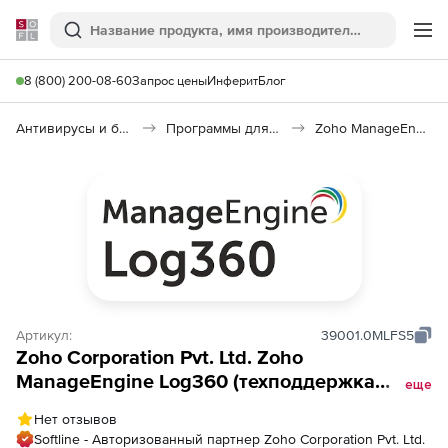
Softline
Поиск
Ме
8 (800) 200-08-60
Запрос цены
Инферит
Блог
Антивирусы и безопасность
Программы для защиты информации
Zoho ManageEngine Log360
Артикул:
39001.0MLFS5
Zoho Corporation Pvt. Ltd. Zoho
ManageEngine Log360 (техподдержка
еще
Professional Edition Perpetual Model
Нет отзывов
Annual), fee for 20 Linux File Servers
Softline - Авторизованный партнер Zoho Corporation Pvt. Ltd.