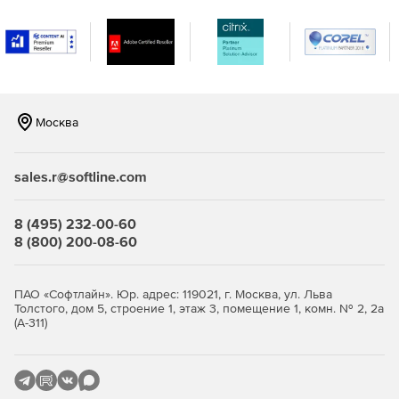
Возможность создавать оповещения в режиме
реального времени, когда в сети встречаются IP-
адреса и URL-адреса, занесенные в черный список в
глобальном масштабе и распознанные по каналам на
основе STIX / TAXII.
Москва
Повышение безопасности и обеспечение
целостности важных данных в организации.
sales.r@softline.com
Эффективный мониторинг, отчетность и аудит
серверов Microsoft Exchange.
8 (495) 232-00-60
8 (800) 200-08-60
ПАО «Софтлайн». Юр. адрес: 119021, г. Москва, ул. Льва
Толстого, дом 5, строение 1, этаж 3, помещение 1, комн. № 2, 2а
(А-311)