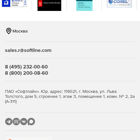
реального времени, когда в сети встречаются IP-
адреса и URL-адреса, занесенные в черный список в
глобальном масштабе и распознанные по каналам на
основе STIX / TAXII.
Москва
Повышение безопасности и обеспечение
целостности важных данных в организации.
sales.r@softline.com
Эффективный мониторинг, отчетность и аудит
серверов Microsoft Exchange.
8 (495) 232-00-60
8 (800) 200-08-60
ПАО «Софтлайн». Юр. адрес: 119021, г. Москва, ул. Льва
Толстого, дом 5, строение 1, этаж 3, помещение 1, комн. № 2, 2а
(А-311)