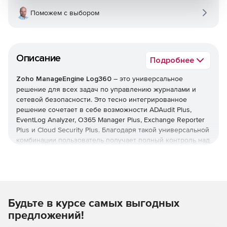
Поможем с выбором
Описание
Подробнее
Zoho ManageEngine Log360
– это универсальное
решение для всех задач по управлению журналами и
сетевой безопасности. Это тесно интегрированное
решение сочетает в себе возможности ADAudit Plus,
EventLog Analyzer, O365 Manager Plus, Exchange Reporter
Plus и Cloud Security Plus. Благодаря такой универсальной
комбинации пользователь получает полный контроль над
своей сетью; можно контролировать изменения Active
Directory, журналы сетевых устройств, серверы Microsoft
Exchange, Microsoft Exchange Online, Azure Active Directory
и инфраструктуру общедоступного облака – и все это с
одной консоли.
Будьте в курсе самых выгодных
Основные возможности:
предложений!