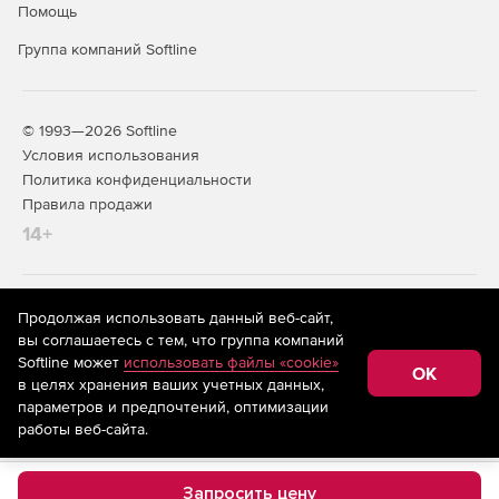
Помощь
Группа компаний Softline
© 1993—2026 Softline
Условия использования
Политика конфиденциальности
Правила продажи
14+
На информационном ресурсе store.softline.ru применяются
Продолжая использовать данный веб-сайт,
рекомендательные технологии
(информационные технологии
вы соглашаетесь с тем, что группа компаний
предоставления информации на основе сбора,
Softline может
использовать файлы «cookie»
систематизации и анализа сведений, относящихся к
OK
в целях хранения ваших учетных данных,
предпочтениям пользователей сети «Интернет»,
находящихся на территории Российской Федерации)
параметров и предпочтений, оптимизации
работы веб-сайта.
Запросить цену