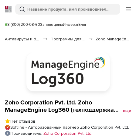
Softline
Поиск
Ме
8 (800) 200-08-60
Запрос цены
Инферит
Блог
Антивирусы и безопасность
Программы для защиты информации
Zoho ManageEngine Log360
Zoho Corporation Pvt. Ltd. Zoho
ManageEngine Log360 (техподдержка
еще
Professional Edition Perpetual Model
Нет отзывов
Annual), fee for 5000 Workstations
Softline - Авторизованный партнер Zoho Corporation Pvt. Ltd.
Производитель:
Zoho Corporation Pvt. Ltd.