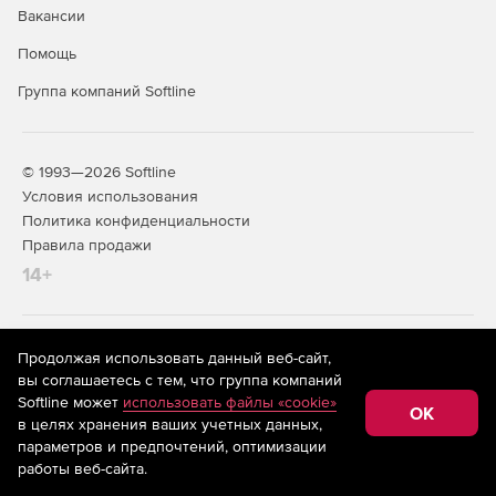
Вакансии
Помощь
Группа компаний Softline
© 1993—2026 Softline
Условия использования
Политика конфиденциальности
Правила продажи
14+
На информационном ресурсе store.softline.ru применяются
Продолжая использовать данный веб-сайт,
рекомендательные технологии
(информационные технологии
вы соглашаетесь с тем, что группа компаний
предоставления информации на основе сбора,
Softline может
использовать файлы «cookie»
систематизации и анализа сведений, относящихся к
OK
в целях хранения ваших учетных данных,
предпочтениям пользователей сети «Интернет»,
находящихся на территории Российской Федерации)
параметров и предпочтений, оптимизации
работы веб-сайта.