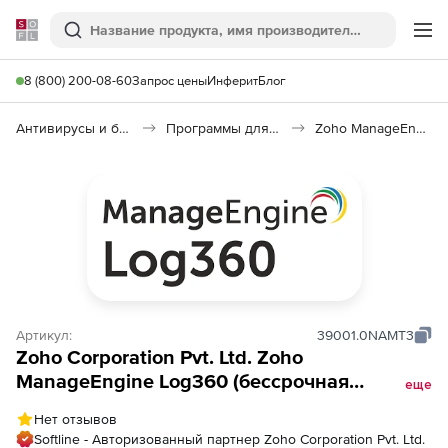
Softline
Поиск
Ме
8 (800) 200-08-60
Запрос цены
Инферит
Блог
Антивирусы и безопасность
Программы для защиты информации
Zoho ManageEngine Log360
Артикул:
39001.0NAMT3
Zoho Corporation Pvt. Ltd. Zoho
ManageEngine Log360 (бессрочная
еще
лицензия MSSP Professional Edition Model
Нет отзывов
Single Installation), fee for 3 Azure AD/M365
Softline - Авторизованный партнер Zoho Corporation Pvt. Ltd.