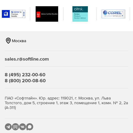
Возможность создавать оповещения в режиме
реального времени, когда в сети встречаются IP-
адреса и URL-адреса, занесенные в черный список в
глобальном масштабе и распознанные по каналам на
основе STIX / TAXII.
Москва
Повышение безопасности и обеспечение
целостности важных данных в организации.
sales.r@softline.com
Эффективный мониторинг, отчетность и аудит
серверов Microsoft Exchange.
8 (495) 232-00-60
8 (800) 200-08-60
ПАО «Софтлайн». Юр. адрес: 119021, г. Москва, ул. Льва
Толстого, дом 5, строение 1, этаж 3, помещение 1, комн. № 2, 2а
(А-311)