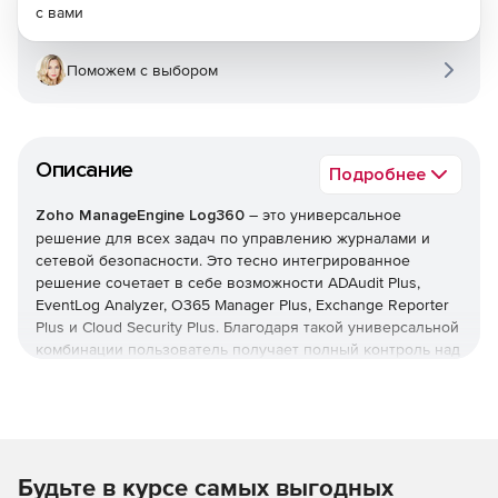
с вами
Поможем с выбором
Описание
Подробнее
Zoho ManageEngine Log360
– это универсальное
решение для всех задач по управлению журналами и
сетевой безопасности. Это тесно интегрированное
решение сочетает в себе возможности ADAudit Plus,
EventLog Analyzer, O365 Manager Plus, Exchange Reporter
Plus и Cloud Security Plus. Благодаря такой универсальной
комбинации пользователь получает полный контроль над
своей сетью; можно контролировать изменения Active
Directory, журналы сетевых устройств, серверы Microsoft
Exchange, Microsoft Exchange Online, Azure Active Directory
и инфраструктуру общедоступного облака – и все это с
одной консоли.
Будьте в курсе самых выгодных