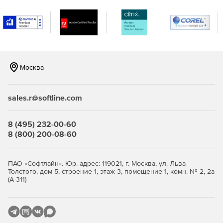
Возможность создавать оповещения в режиме
реального времени, когда в сети встречаются IP-
адреса и URL-адреса, занесенные в черный список в
глобальном масштабе и распознанные по каналам на
основе STIX / TAXII.
Москва
Повышение безопасности и обеспечение
целостности важных данных в организации.
sales.r@softline.com
Эффективный мониторинг, отчетность и аудит
серверов Microsoft Exchange.
8 (495) 232-00-60
8 (800) 200-08-60
ПАО «Софтлайн». Юр. адрес: 119021, г. Москва, ул. Льва
Толстого, дом 5, строение 1, этаж 3, помещение 1, комн. № 2, 2а
(А-311)