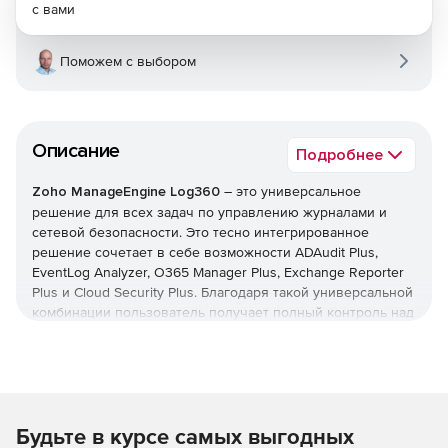
с вами
Поможем с выбором
Описание
Подробнее
Zoho ManageEngine Log360
– это универсальное
решение для всех задач по управлению журналами и
сетевой безопасности. Это тесно интегрированное
решение сочетает в себе возможности ADAudit Plus,
EventLog Analyzer, O365 Manager Plus, Exchange Reporter
Plus и Cloud Security Plus. Благодаря такой универсальной
комбинации пользователь получает полный контроль над
своей сетью; можно контролировать изменения Active
Directory, журналы сетевых устройств, серверы Microsoft
Exchange, Microsoft Exchange Online, Azure Active Directory
и инфраструктуру общедоступного облака – и все это с
одной консоли.
Будьте в курсе самых выгодных