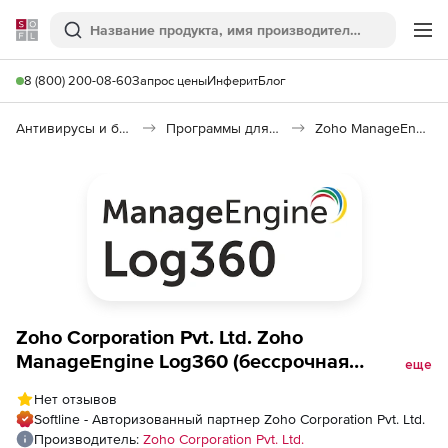
Softline
Поиск
Ме
8 (800) 200-08-60
Запрос цены
Инферит
Блог
Антивирусы и безопасность
Программы для защиты информации
Zoho ManageEngine Log360
Zoho Corporation Pvt. Ltd. Zoho
ManageEngine Log360 (бессрочная
еще
лицензия MSSP Professional Edition Model
Нет отзывов
Single Installation), fee for 100 User and
Softline - Авторизованный партнер Zoho Corporation Pvt. Ltd.
Entity Behavior Analytics (UEBA)
Производитель:
Zoho Corporation Pvt. Ltd.