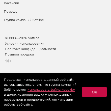
Вакансии
Помощь
Группа компаний Softline
© 1993—2026 Softline
Условия использования
Политика конфиденциальности
Правила продажи
14+
На информационном ресурсе store.softline.ru применяются
Продолжая использовать данный веб-сайт,
рекомендательные технологии
(информационные технологии
вы соглашаетесь с тем, что группа компаний
предоставления информации на основе сбора,
Softline может
использовать файлы «cookie»
систематизации и анализа сведений, относящихся к
OK
в целях хранения ваших учетных данных,
предпочтениям пользователей сети «Интернет»,
находящихся на территории Российской Федерации)
параметров и предпочтений, оптимизации
работы веб-сайта.