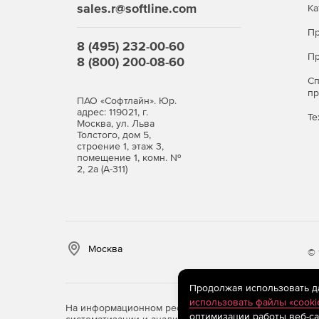
sales.r@softline.com
Ка
Пр
8 (495) 232-00-60
Пр
8 (800) 200-08-60
С
п
ПАО «Софтлайн». Юр.
адрес: 119021, г.
Те
Москва, ул. Льва
Толстого, дом 5,
строение 1, этаж 3,
помещение 1, комн. №
2, 2а (А-311)
Москва
© 
Продолжая использовать дан
использовать файлы «cooki
На информационном ресурсе store.softline.ru примен
оптимизации работы веб-са