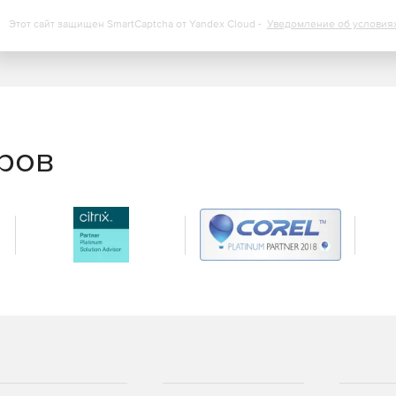
Этот сайт защищен SmartCaptcha от Yandex Cloud -
Уведомление об условия
еров