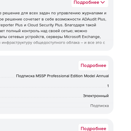
Подробнее
е решение для всех задач по управлению журналами и
ое решение сочетает в себе возможности ADAudit Plus,
porter Plus и Cloud Security Plus. Благодаря такой
ет полный контроль над своей сетью; можно
алы сетевых устройств, серверы Microsoft Exchange,
y и инфраструктуру общедоступного облака – и все это с
Подробнее
ctive Directory в режиме реального времени.
Подписка MSSP Professional Edition Model Annual
ых мандатов, таких как PCI DSS, FISMA, HIPAA, SOX,
1
отчетов.
Электронный
е отчетов аудита о критических событиях в Azure
Подписка
12 мес.
собранных с компьютеров Windows и Linux / Unix, веб-
le, устройств защиты периметра, таких как
Подробнее