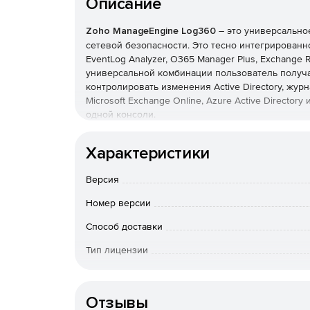
Описание
Zoho ManageEngine Log360
– это универсально
сетевой безопасности. Это тесно интегрированн
EventLog Analyzer, O365 Manager Plus, Exchange Re
универсальной комбинации пользователь получа
контролировать изменения Active Directory, журн
Microsoft Exchange Online, Azure Active Director
одной консоли.
Основные возможности:
Характеристики
Мониторинг и аудит критических изменений A
Версия
Соответствие строгим требованиям нормативн
Номер версии
GLBA, GPG 13 и GDPR, с помощью доступных 
Способ доставки
Получение исчерпывающей информации в вид
Тип лицензии
Active Directory и Exchange Online.
Срок действия
Использование готовых отчетов о журналах, 
Отзывы
серверов IIS и Apache, баз данных SQL и Orac