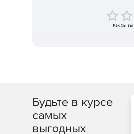
маршрутизаторы, коммутаторы, межсетевые 
предотвращения вторжений.
Доступ к облачным инфраструктурам AWS и A
Как бы вы
Возможность создавать оповещения в режиме
адреса и URL-адреса, занесенные в черный 
каналам на основе STIX / TAXII.
Повышение безопасности и обеспечение цел
Эффективный мониторинг, отчетность и аудит
Будьте в курсе
самых
выгодных