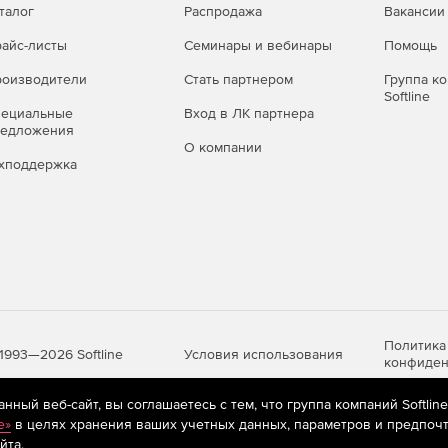
талог
Распродажа
Вакансии
айс-листы
Семинары и вебинары
Помощь
оизводители
Стать партнером
Группа к
Softline
пециальные
Вход в ЛК партнера
редложения
О компании
хподдержка
Политика
Условия использования
1993—2026 Softline
конфиден
ный веб-сайт, вы соглашаетесь с тем, что группа компаний Softlin
e»
в целях хранения ваших учетных данных, параметров и предпочт
яются
рекомендательные технологии
(информационные технологии п
йта.