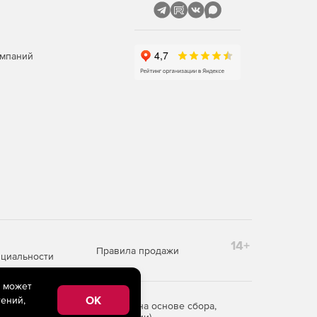
омпаний
14+
Правила продажи
циальности
e может
OK
ений,
редоставления информации на основе сбора,