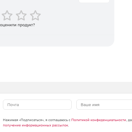
экраны, системы обнаружения вторжений и системы
zure.
 оценили продукт?
 реального времени, когда в сети встречаются IP-
список в глобальном масштабе и распознанные по
остности важных данных в организации.
 серверов Microsoft Exchange.
Нажимая «Подписаться», я соглашаюсь с
Политикой конфиденциальности
, д
получение информационных рассылок
.