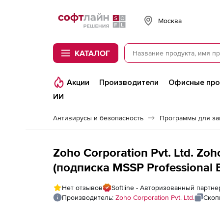
Softline
Москва
КАТАЛОГ
Акции
Производители
Офисные пр
ИИ
Антивирусы и безопасность
Программы для з
Zoho Corporation Pvt. Ltd. Z
(подписка MSSP Professional Ed
Active Directory Reporting
Нет отзывов
Softline - Авторизованный партнер
Производитель:
Zoho Corporation Pvt. Ltd.
Скоп