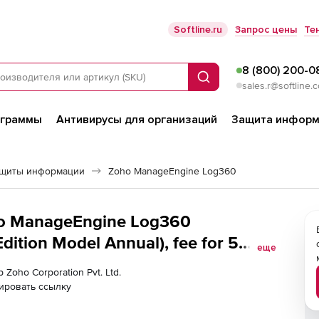
Softline.ru
Запрос цены
Те
8 (800) 200-0
Поиск
sales.r@softline.
ограммы
Антивирусы для организаций
Защита информ
ащиты информации
Zoho ManageEngine Log360
oho ManageEngine Log360
ition Model Annual), fee for 5
еще
 Zoho Corporation Pvt. Ltd.
ировать ссылку