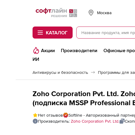
Softline
Москва
КАТАЛОГ
Акции
Производители
Офисные пр
ИИ
Антивирусы и безопасность
Программы для з
Zoho Corporation Pvt. Ltd. Z
(подписка MSSP Professional Ed
Active Directory Reporting
Нет отзывов
Softline - Авторизованный партнер
Производитель:
Zoho Corporation Pvt. Ltd.
Скоп