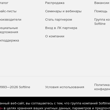
талог
Распродажа
Вакансии
айс-листы
Семинары и вебинары
Помощь
оизводители
Стать партнером
Группа к
Softline
пециальные
Вход в ЛК партнера
редложения
О компании
хподдержка
Политика
Условия использования
1993—2026 Softline
конфиден
ный веб-сайт, вы соглашаетесь с тем, что группа компаний Softlin
яются
рекомендательные технологии
(информационные технологии п
e»
в целях хранения ваших учетных данных, параметров и предпочт