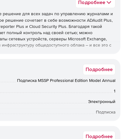
Подробнее
е решение для всех задач по управлению журналами и
ое решение сочетает в себе возможности ADAudit Plus,
porter Plus и Cloud Security Plus. Благодаря такой
ет полный контроль над своей сетью; можно
алы сетевых устройств, серверы Microsoft Exchange,
y и инфраструктуру общедоступного облака – и все это с
Подробнее
ctive Directory в режиме реального времени.
Подписка MSSP Professional Edition Model Annual
ых мандатов, таких как PCI DSS, FISMA, HIPAA, SOX,
1
отчетов.
Электронный
е отчетов аудита о критических событиях в Azure
Подписка
12 мес.
собранных с компьютеров Windows и Linux / Unix, веб-
le, устройств защиты периметра, таких как
Подробнее