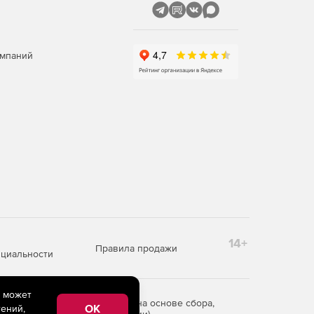
омпаний
14+
Правила продажи
циальности
e может
редоставления информации на основе сбора,
OK
ений,