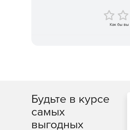
маршрутизаторы, коммутаторы, межсетевые 
предотвращения вторжений.
Доступ к облачным инфраструктурам AWS и A
Как бы вы
Возможность создавать оповещения в режиме
адреса и URL-адреса, занесенные в черный 
каналам на основе STIX / TAXII.
Повышение безопасности и обеспечение цел
Эффективный мониторинг, отчетность и аудит
Будьте в курсе
самых
выгодных