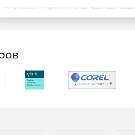
Этот сайт защищен SmartCaptcha от Yandex Cloud -
Уведомление об условия
еров