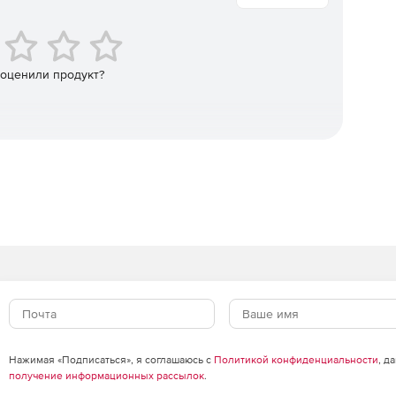
экраны, системы обнаружения вторжений и системы
zure.
 оценили продукт?
 реального времени, когда в сети встречаются IP-
список в глобальном масштабе и распознанные по
остности важных данных в организации.
 серверов Microsoft Exchange.
Нажимая «Подписаться», я соглашаюсь с
Политикой конфиденциальности
, д
получение информационных рассылок
.