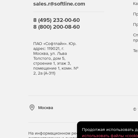
sales.r@softline.com
Ка
Пр
8 (495) 232-00-60
Пр
8 (800) 200-08-60
С
п
ПАО «Софтлайн». Юр.
адрес: 119021, г.
Те
Москва, ул. Льва
Толстого, дом 5,
строение 1, этаж 3,
помещение 1, комн. №
2, 2а (А-311)
Москва
© 
Продолжая использовать дан
На информационном ресурсе store.softline.ru примен
использовать файлы «cooki