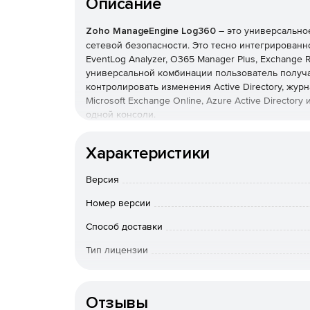
Описание
Zoho ManageEngine Log360
– это универсально
сетевой безопасности. Это тесно интегрированн
EventLog Analyzer, O365 Manager Plus, Exchange Re
универсальной комбинации пользователь получа
контролировать изменения Active Directory, журн
Microsoft Exchange Online, Azure Active Director
одной консоли.
Основные возможности:
Характеристики
Мониторинг и аудит критических изменений A
Версия
Соответствие строгим требованиям нормативн
Номер версии
GLBA, GPG 13 и GDPR, с помощью доступных 
Способ доставки
Получение исчерпывающей информации в вид
Тип лицензии
Active Directory и Exchange Online.
Срок действия
Использование готовых отчетов о журналах, 
Отзывы
серверов IIS и Apache, баз данных SQL и Orac