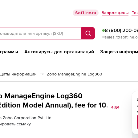
Softline.ru
Запрос цены
Те
8 (800) 200-0
Поиск
sales.r@softline.
ограммы
Антивирусы для организаций
Защита информ
ащиты информации
Zoho ManageEngine Log360
oho ManageEngine Log360
ition Model Annual), fee for 10
еще
 Zoho Corporation Pvt. Ltd.
ировать ссылку