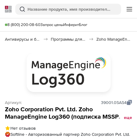
Softline
Поиск
Ме
8 (800) 200-08-60
Запрос цены
Инферит
Блог
Антивирусы и безопасность
Программы для защиты информации
Zoho ManageEngine Log360
Артикул:
39001.0SAS4
Zoho Corporation Pvt. Ltd. Zoho
ManageEngine Log360 (подписка MSSP
еще
Professional Edition Model Annual), fee for
Нет отзывов
500 Application Sources
Softline - Авторизованный партнер Zoho Corporation Pvt. Ltd.