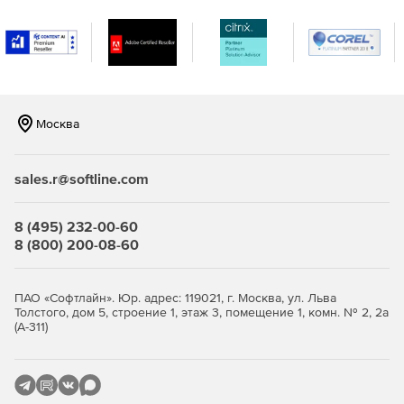
Возможность создавать оповещения в режиме
реального времени, когда в сети встречаются IP-
адреса и URL-адреса, занесенные в черный список в
глобальном масштабе и распознанные по каналам на
основе STIX / TAXII.
Москва
Повышение безопасности и обеспечение
целостности важных данных в организации.
sales.r@softline.com
Эффективный мониторинг, отчетность и аудит
серверов Microsoft Exchange.
8 (495) 232-00-60
8 (800) 200-08-60
ПАО «Софтлайн». Юр. адрес: 119021, г. Москва, ул. Льва
Толстого, дом 5, строение 1, этаж 3, помещение 1, комн. № 2, 2а
(А-311)