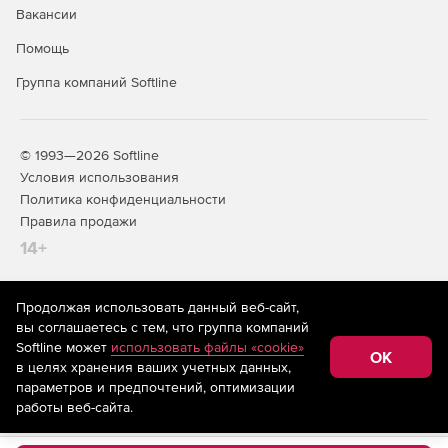
Вакансии
Помощь
Группа компаний Softline
© 1993—2026 Softline
Условия использования
Политика конфиденциальности
Правила продажи
14+
Продолжая использовать данный веб-сайт,
На информационном ресурсе store.softline.ru применяются
вы соглашаетесь с тем, что группа компаний
рекомендательные технологии
(информационные технологии
Softline может
использовать файлы «cookie»
предоставления информации на основе сбора,
OK
в целях хранения ваших учетных данных,
систематизации и анализа сведений, относящихся к
предпочтениям пользователей сети «Интернет»,
параметров и предпочтений, оптимизации
находящихся на территории Российской Федерации)
работы веб-сайта.