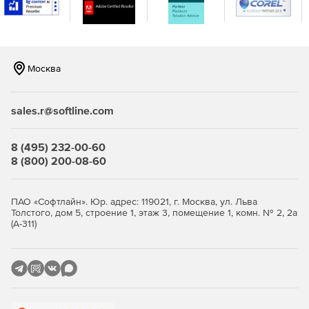
реального времени, когда в сети встречаются IP-
адреса и URL-адреса, занесенные в черный список в
глобальном масштабе и распознанные по каналам на
основе STIX / TAXII.
Москва
Повышение безопасности и обеспечение
целостности важных данных в организации.
sales.r@softline.com
Эффективный мониторинг, отчетность и аудит
серверов Microsoft Exchange.
8 (495) 232-00-60
8 (800) 200-08-60
ПАО «Софтлайн». Юр. адрес: 119021, г. Москва, ул. Льва
Толстого, дом 5, строение 1, этаж 3, помещение 1, комн. № 2, 2а
(А-311)