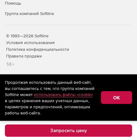
Помощь
Группа компаний Softline
© 1993—2026 Softline
Условия использования
Политика конфиденциальности
Правила продажи
14+
Продолжая использовать данный веб-сайт,
На информационном ресурсе store.softline.ru применяются
вы соглашаетесь с тем, что группа компаний
рекомендательные технологии
(информационные технологии
Softline может
использовать файлы «cookie»
предоставления информации на основе сбора,
OK
в целях хранения ваших учетных данных,
систематизации и анализа сведений, относящихся к
предпочтениям пользователей сети «Интернет»,
параметров и предпочтений, оптимизации
находящихся на территории Российской Федерации)
работы веб-сайта.
Запросить цену