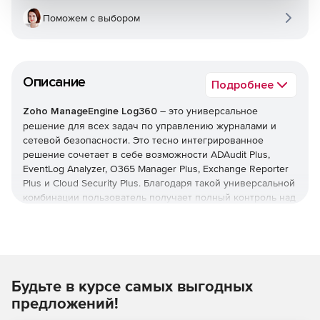
Поможем с выбором
Описание
Подробнее
Zoho ManageEngine Log360
– это универсальное
решение для всех задач по управлению журналами и
сетевой безопасности. Это тесно интегрированное
решение сочетает в себе возможности ADAudit Plus,
EventLog Analyzer, O365 Manager Plus, Exchange Reporter
Plus и Cloud Security Plus. Благодаря такой универсальной
комбинации пользователь получает полный контроль над
своей сетью; можно контролировать изменения Active
Directory, журналы сетевых устройств, серверы Microsoft
Exchange, Microsoft Exchange Online, Azure Active Directory
и инфраструктуру общедоступного облака – и все это с
одной консоли.
Будьте в курсе самых выгодных
Основные возможности:
предложений!