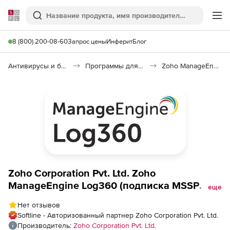
Softline
Поиск
Ме
8 (800) 200-08-60
Запрос цены
Инферит
Блог
Антивирусы и безопасность
Программы для защиты информации
Zoho ManageEngine Log360
Zoho Corporation Pvt. Ltd. Zoho
ManageEngine Log360 (подписка MSSP
еще
Professional Edition Model Annual), fee for
Нет отзывов
20 AWS Account
Softline - Авторизованный партнер Zoho Corporation Pvt. Ltd.
Производитель:
Zoho Corporation Pvt. Ltd.