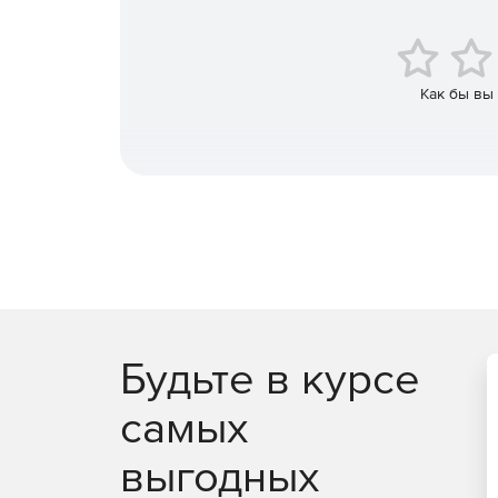
маршрутизаторы, коммутаторы, межсетевые 
предотвращения вторжений.
Доступ к облачным инфраструктурам AWS и A
Как бы вы
Возможность создавать оповещения в режиме
адреса и URL-адреса, занесенные в черный 
каналам на основе STIX / TAXII.
Повышение безопасности и обеспечение цел
Эффективный мониторинг, отчетность и аудит
Будьте в курсе
самых
выгодных