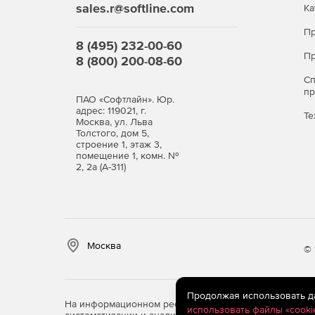
sales.r@softline.com
Ка
Пр
8 (495) 232-00-60
Пр
8 (800) 200-08-60
С
п
ПАО «Софтлайн». Юр.
адрес: 119021, г.
Те
Москва, ул. Льва
Толстого, дом 5,
строение 1, этаж 3,
помещение 1, комн. №
2, 2а (А-311)
Москва
© 
Продолжая использовать дан
На информационном ресурсе store.softline.ru примен
использовать файлы «cooki