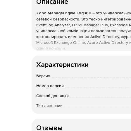
Описание
Zoho ManageEngine Log360
– это универсально
сетевой безопасности. Это тесно интегрированн
EventLog Analyzer, O365 Manager Plus, Exchange Re
универсальной комбинации пользователь получа
контролировать изменения Active Directory, журн
Microsoft Exchange Online, Azure Active Director
одной консоли.
Основные возможности:
Характеристики
Мониторинг и аудит критических изменений A
Версия
Соответствие строгим требованиям нормативн
Номер версии
GLBA, GPG 13 и GDPR, с помощью доступных 
Способ доставки
Получение исчерпывающей информации в вид
Тип лицензии
Active Directory и Exchange Online.
Срок действия
Использование готовых отчетов о журналах, 
Отзывы
серверов IIS и Apache, баз данных SQL и Orac