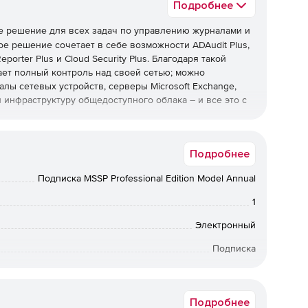
Подробнее
е решение для всех задач по управлению журналами и
ое решение сочетает в себе возможности ADAudit Plus,
porter Plus и Cloud Security Plus. Благодаря такой
ет полный контроль над своей сетью; можно
алы сетевых устройств, серверы Microsoft Exchange,
y и инфраструктуру общедоступного облака – и все это с
Подробнее
ctive Directory в режиме реального времени.
Подписка MSSP Professional Edition Model Annual
ых мандатов, таких как PCI DSS, FISMA, HIPAA, SOX,
1
отчетов.
Электронный
е отчетов аудита о критических событиях в Azure
Подписка
12 мес.
собранных с компьютеров Windows и Linux / Unix, веб-
le, устройств защиты периметра, таких как
Подробнее