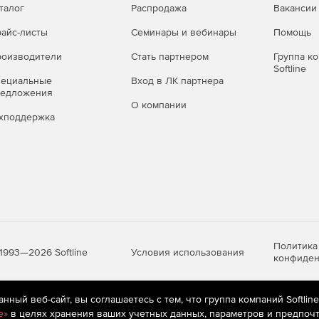
талог
Распродажа
Вакансии
айс-листы
Семинары и вебинары
Помощь
оизводители
Стать партнером
Группа к
Softline
пециальные
Вход в ЛК партнера
редложения
О компании
хподдержка
Политика
Условия использования
1993—2026 Softline
конфиден
ный веб-сайт, вы соглашаетесь с тем, что группа компаний Softlin
яются
рекомендательные технологии
(информационные технологии п
e»
в целях хранения ваших учетных данных, параметров и предпочт