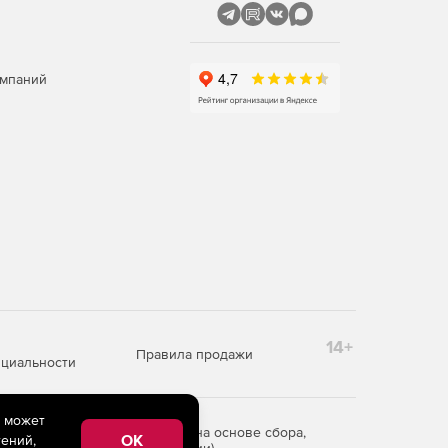
омпаний
14+
Правила продажи
циальности
e может
редоставления информации на основе сбора,
OK
ений,