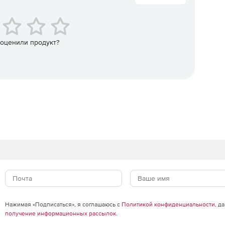
экраны, системы обнаружения вторжений и системы
zure.
 оценили продукт?
 реального времени, когда в сети встречаются IP-
список в глобальном масштабе и распознанные по
остности важных данных в организации.
 серверов Microsoft Exchange.
Нажимая «Подписаться», я соглашаюсь с
Политикой конфиденциальности
, д
получение информационных рассылок
.