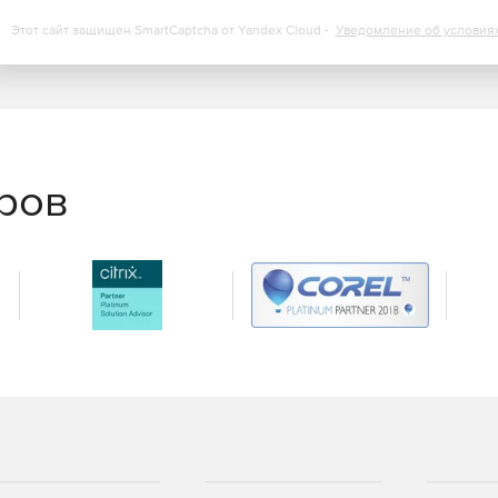
Этот сайт защищен SmartCaptcha от Yandex Cloud -
Уведомление об условия
еров