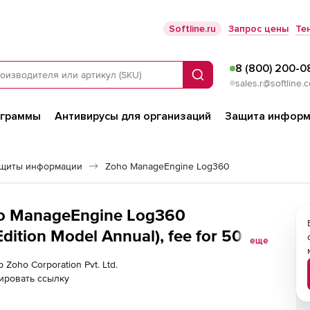
Softline.ru
Запрос цены
Те
8 (800) 200-0
Поиск
sales.r@softline.
ограммы
Антивирусы для организаций
Защита информ
ащиты информации
Zoho ManageEngine Log360
oho ManageEngine Log360
ition Model Annual), fee for 50 IIS
еще
 Zoho Corporation Pvt. Ltd.
ировать ссылку