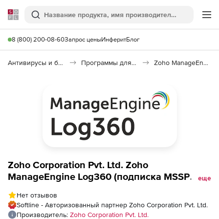
Softline
Поиск
Ме
8 (800) 200-08-60
Запрос цены
Инферит
Блог
Антивирусы и безопасность
Программы для защиты информации
Zoho ManageEngine Log360
Zoho Corporation Pvt. Ltd. Zoho
ManageEngine Log360 (подписка MSSP
еще
Professional Edition Model Annual), fee for
Нет отзывов
500 IIS Sites
Softline - Авторизованный партнер Zoho Corporation Pvt. Ltd.
Производитель:
Zoho Corporation Pvt. Ltd.