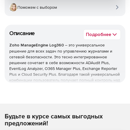
Поможем с выбором
Описание
Подробнее
Zoho ManageEngine Log360
– это универсальное
решение для всех задач по управлению журналами и
сетевой безопасности. Это тесно интегрированное
решение сочетает в себе возможности ADAudit Plus,
EventLog Analyzer, O365 Manager Plus, Exchange Reporter
Plus и Cloud Security Plus. Благодаря такой универсальной
комбинации пользователь получает полный контроль над
своей сетью; можно контролировать изменения Active
Directory, журналы сетевых устройств, серверы Microsoft
Exchange, Microsoft Exchange Online, Azure Active Directory
и инфраструктуру общедоступного облака – и все это с
одной консоли.
Будьте в курсе самых выгодных
Основные возможности:
предложений!