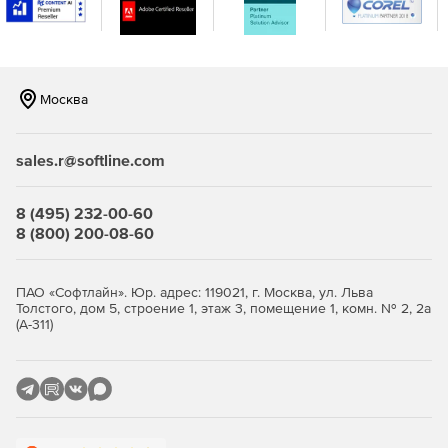
реального времени, когда в сети встречаются IP-
адреса и URL-адреса, занесенные в черный список в
глобальном масштабе и распознанные по каналам на
основе STIX / TAXII.
Москва
Повышение безопасности и обеспечение
целостности важных данных в организации.
sales.r@softline.com
Эффективный мониторинг, отчетность и аудит
серверов Microsoft Exchange.
8 (495) 232-00-60
8 (800) 200-08-60
ПАО «Софтлайн». Юр. адрес: 119021, г. Москва, ул. Льва
Толстого, дом 5, строение 1, этаж 3, помещение 1, комн. № 2, 2а
(А-311)