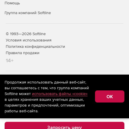
Помощь
Группа компаний Softline
© 1993—2026 Softline
Условия использования
Политика конфиденциальности
Правила продажи
14+
На информационном ресурсе store.softline.ru применяются
Продолжая использовать данный веб-сайт,
рекомендательные технологии
(информационные технологии
вы соглашаетесь с тем, что группа компаний
предоставления информации на основе сбора,
Softline может
использовать файлы «cookie»
систематизации и анализа сведений, относящихся к
OK
в целях хранения ваших учетных данных,
предпочтениям пользователей сети «Интернет»,
находящихся на территории Российской Федерации)
параметров и предпочтений, оптимизации
работы веб-сайта.
Запросить цену