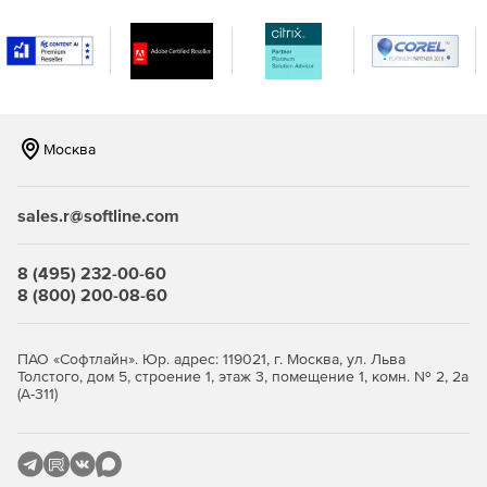
Возможность создавать оповещения в режиме
реального времени, когда в сети встречаются IP-
адреса и URL-адреса, занесенные в черный список в
глобальном масштабе и распознанные по каналам на
основе STIX / TAXII.
Москва
Повышение безопасности и обеспечение
целостности важных данных в организации.
sales.r@softline.com
Эффективный мониторинг, отчетность и аудит
серверов Microsoft Exchange.
8 (495) 232-00-60
8 (800) 200-08-60
ПАО «Софтлайн». Юр. адрес: 119021, г. Москва, ул. Льва
Толстого, дом 5, строение 1, этаж 3, помещение 1, комн. № 2, 2а
(А-311)