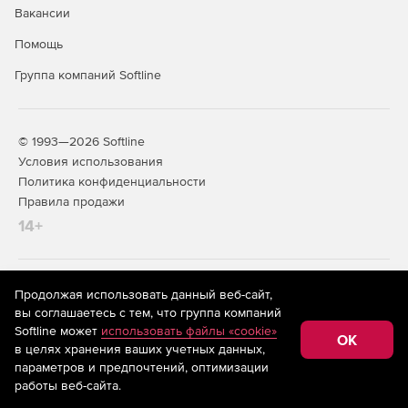
Вакансии
Помощь
Группа компаний Softline
© 1993—2026 Softline
Условия использования
Политика конфиденциальности
Правила продажи
14+
На информационном ресурсе store.softline.ru применяются
Продолжая использовать данный веб-сайт,
рекомендательные технологии
(информационные технологии
вы соглашаетесь с тем, что группа компаний
предоставления информации на основе сбора,
Softline может
использовать файлы «cookie»
систематизации и анализа сведений, относящихся к
OK
в целях хранения ваших учетных данных,
предпочтениям пользователей сети «Интернет»,
находящихся на территории Российской Федерации)
параметров и предпочтений, оптимизации
работы веб-сайта.