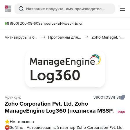
Softline
Поиск
Ме
8 (800) 200-08-60
Запрос цены
Инферит
Блог
Антивирусы и безопасность
Программы для защиты информации
Zoho ManageEngine Log360
Артикул:
39001.0SWFS1
Zoho Corporation Pvt. Ltd. Zoho
ManageEngine Log360 (подписка MSSP
еще
Professional Edition Model Annual), fee for 2
Нет отзывов
Windows File Servers
Softline - Авторизованный партнер Zoho Corporation Pvt. Ltd.