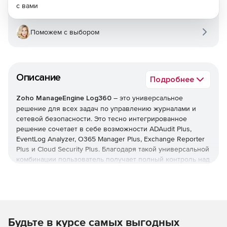
с вами
Поможем с выбором
Описание
Подробнее
Zoho ManageEngine Log360
– это универсальное
решение для всех задач по управлению журналами и
сетевой безопасности. Это тесно интегрированное
решение сочетает в себе возможности ADAudit Plus,
EventLog Analyzer, O365 Manager Plus, Exchange Reporter
Plus и Cloud Security Plus. Благодаря такой универсальной
комбинации пользователь получает полный контроль над
своей сетью; можно контролировать изменения Active
Directory, журналы сетевых устройств, серверы Microsoft
Exchange, Microsoft Exchange Online, Azure Active Directory
и инфраструктуру общедоступного облака – и все это с
одной консоли.
Будьте в курсе самых выгодных