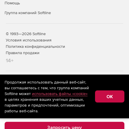
Помощь
Группа компаний Softline
© 1993—2026 Softline
Условия использования
Политика конфиденциальности
Правила продажи
14+
На информационном ресурсе store.softline.ru применяются
Продолжая использовать данный веб-сайт,
рекомендательные технологии
(информационные технологии
вы соглашаетесь с тем, что группа компаний
предоставления информации на основе сбора,
Softline может
использовать файлы «cookie»
систематизации и анализа сведений, относящихся к
OK
в целях хранения ваших учетных данных,
предпочтениям пользователей сети «Интернет»,
находящихся на территории Российской Федерации)
параметров и предпочтений, оптимизации
работы веб-сайта.
Запросить цену