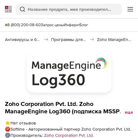
Softline
Поиск
Ме
8 (800) 200-08-60
Запрос цены
Инферит
Блог
Антивирусы и безопасность
Программы для защиты информации
Zoho ManageEngine Log360
Zoho Corporation Pvt. Ltd. Zoho
ManageEngine Log360 (подписка MSSP
еще
Professional Edition Model Annual), fee for
Нет отзывов
1000 Windows Servers
Softline - Авторизованный партнер Zoho Corporation Pvt. Ltd.
Производитель:
Zoho Corporation Pvt. Ltd.