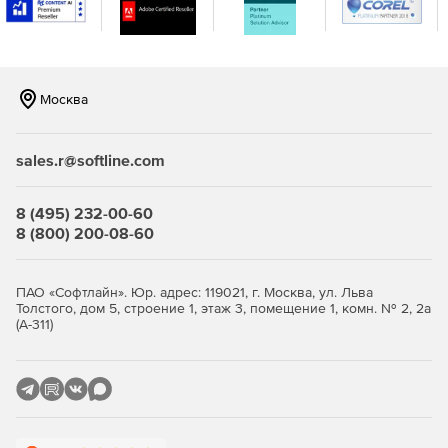
реального времени, когда в сети встречаются IP-
адреса и URL-адреса, занесенные в черный список в
глобальном масштабе и распознанные по каналам на
основе STIX / TAXII.
Москва
Повышение безопасности и обеспечение
целостности важных данных в организации.
sales.r@softline.com
Эффективный мониторинг, отчетность и аудит
серверов Microsoft Exchange.
8 (495) 232-00-60
8 (800) 200-08-60
ПАО «Софтлайн». Юр. адрес: 119021, г. Москва, ул. Льва
Толстого, дом 5, строение 1, этаж 3, помещение 1, комн. № 2, 2а
(А-311)