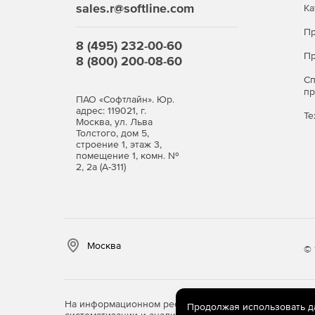
sales.r@softline.com
Ка
Пр
8 (495) 232-00-60
Пр
8 (800) 200-08-60
С
п
ПАО «Софтлайн». Юр.
адрес: 119021, г.
Те
Москва, ул. Льва
Толстого, дом 5,
строение 1, этаж 3,
помещение 1, комн. №
2, 2а (А-311)
Москва
© 
На информационном ресурсе store.softline.ru примен
Продолжая использовать дан