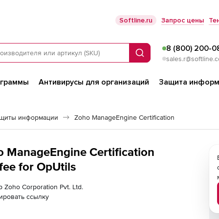
Softline.ru
Запрос цены
Те
8 (800) 200-0
Поиск
sales.r@softline.
ограммы
Антивирусы для организаций
Защита информ
ащиты информации
Zoho ManageEngine Certification
o ManageEngine Certification
fee for OpUtils
 Zoho Corporation Pvt. Ltd.
ировать ссылку