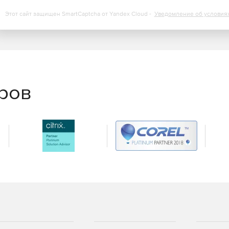
Этот сайт защищен SmartCaptcha от Yandex Cloud -
Уведомление об условия
еров