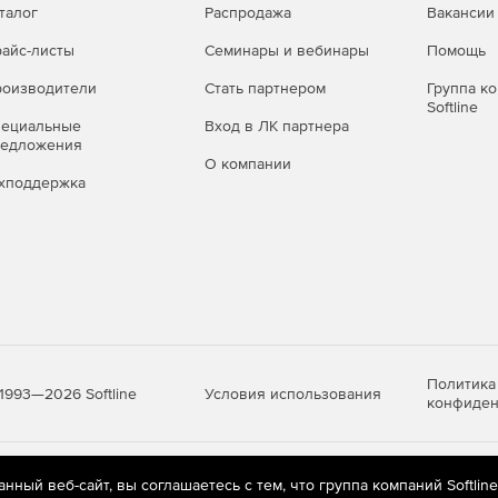
талог
Распродажа
Вакансии
айс-листы
Семинары и вебинары
Помощь
оизводители
Стать партнером
Группа к
Softline
пециальные
Вход в ЛК партнера
редложения
О компании
хподдержка
Политика
Условия использования
1993—2026 Softline
конфиден
яются
рекомендательные технологии
(информационные технологии п
ный веб-сайт, вы соглашаетесь с тем, что группа компаний Softlin