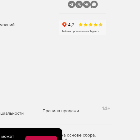
омпаний
14+
Правила продажи
циальности
редоставления информации на основе сбора,
e может