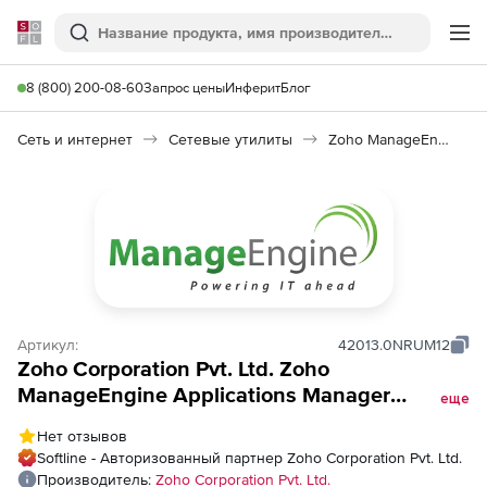
Softline
Поиск
Ме
8 (800) 200-08-60
Запрос цены
Инферит
Блог
Сеть и интернет
Сетевые утилиты
Zoho ManageEngine Applications Manager
Артикул:
42013.0NRUM12
Zoho Corporation Pvt. Ltd. Zoho
ManageEngine Applications Manager
еще
(бессрочная лицензия Addons Perpetual
Нет отзывов
Model Real User Monitor, RUM Single
Softline - Авторизованный партнер Zoho Corporation Pvt. Ltd.
Installation), fee for 30 Million Page Views
Производитель:
Zoho Corporation Pvt. Ltd.