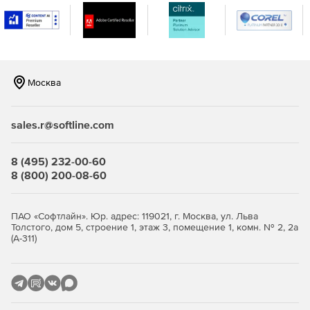
Мониторинг web-сервисов и серверов: Apache, IIS,
PHP, Active Directory, LDAP, DNS, FTP, SFTP и других
web-серверов.
Мониторинг web-сайтов: URL, браузеров,
Москва
содержимого страниц и др.
Мониторинг сервера Microsoft Exchange, облаков,
sales.r@softline.com
Amazon EC2, Amazon RDS, SharePoint и многого
другого.
8 (495) 232-00-60
8 (800) 200-08-60
ПАО «Софтлайн». Юр. адрес: 119021, г. Москва, ул. Льва
Толстого, дом 5, строение 1, этаж 3, помещение 1, комн. № 2, 2а
(А-311)