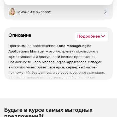
Поможем с выбором
Описание
Подробнее
Программное обеспечение
Zoho ManageEngine
Applications Manager
– это инструмент мониторинга
эффективности и доступности бизнес-приложений.
Возможности Zoho ManageEngine Applications Manager
включают мониторинг серверов, серверных частей
приложений, баз данных, web-сервисов, виртуализации,
облаков и множество других функций управления
приложениями, которые позволяют IT-администраторам
контролировать бизнес-ресурсы. Решение Zoho
ManageEngine Applications Manager представлено двумя
версиями: Professional и Enterprize. Редакция Professional
предназначается малому и среднему бизнесу и может
Будьте в курсе самых выгодных
осуществлять мониторинг до 250 приложений, баз
данных, серверов и т. п. Редакция Enterprize
предложений!