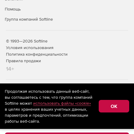
Помощь
Группа компаний Softline
© 1993—2026 Softline
Условия использования
Политика конфиденциальности
Правила продажи
14+
На информационном ресурсе store.softline.ru применяются
Продолжая использовать данный веб-сайт,
рекомендательные технологии
(информационные технологии
вы соглашаетесь с тем, что группа компаний
предоставления информации на основе сбора,
Softline может
использовать файлы «cookie»
систематизации и анализа сведений, относящихся к
OK
в целях хранения ваших учетных данных,
предпочтениям пользователей сети «Интернет»,
находящихся на территории Российской Федерации)
параметров и предпочтений, оптимизации
работы веб-сайта.