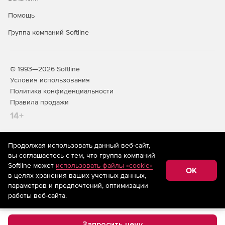
Port Scanner – сканирование портов системы.
Помощь
Группа компаний Softline
Редакции ManageEngine OpUtils:
Professional – комплект из 34 инструментов,
дополнительно включающий компоненты MAC IP List,
© 1993—2026 Softline
IP Address Manager, Rogue Detection, Switch Port
Условия использования
Mapper, Device Explorer, Device Scan, Config File
Политика конфиденциальности
Manager и TFTP Server.
Правила продажи
14+
Standard – комплект из 27 базовых инструментов.
Может обновляться до версии Professional.
Продолжая использовать данный веб-сайт,
На информационном ресурсе store.softline.ru применяются
вы соглашаетесь с тем, что группа компаний
рекомендательные технологии
(информационные технологии
Softline может
использовать файлы «cookie»
предоставления информации на основе сбора,
OK
в целях хранения ваших учетных данных,
систематизации и анализа сведений, относящихся к
предпочтениям пользователей сети «Интернет»,
параметров и предпочтений, оптимизации
находящихся на территории Российской Федерации)
работы веб-сайта.
Запросить цену