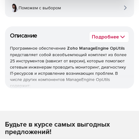
Поможем с выбором
Описание
Подробнее
Программное обеспечение
Zoho ManageEngine OpUtils
представляет собой всеобъемлющий комплект из более
25 инструментов (зависит от версии), которые помогают
сетевым инженерам проводить мониторинг, диагностику
IT-ресурсов и исправление возникающих проблем. В
числе других компонентов ManageEngine OpUtils
содержит:
Switch Port Mapper для распознавания устройств,
подключенных к каждому порту.
IP Address Manager для отслеживания использования
Будьте в курсе самых выгодных
IP-адресов в сети.
предложений!
Rogue Detection для обнаружения неавторизованного