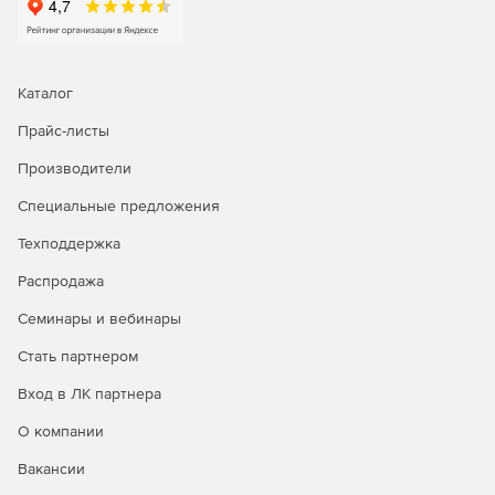
Device Explorer – просмотр подробной информации об
инструментах Cisco.
Каталог
Device Scan – сканирование фрагментов сети или
диапазона IP-адресов для сбора информации об
Прайс-листы
устройствах Cisco.
Производители
TFTP Server – отображение файлов конфигурации,
Специальные предложения
доступных для корневой директории TFTP.
Техподдержка
System Explorer – отображение всей информации о
Распродажа
емкости устройств, использовании центрального
процессора, процессах, установленном ПО и т. п.
Семинары и вебинары
Disk Space Monitor – предоставление информации об
Стать партнером
использовании пространства жесткого диска.
Вход в ЛК партнера
Wake-On-LAN – удаленный включение/запуск ПК в
О компании
локальной сети.
Вакансии
Port Scanner – сканирование портов системы.