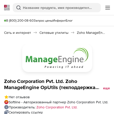
Softline
Поиск
Ме
8 (800) 200-08-60
Запрос цены
Инферит
Блог
Сеть и интернет
Сетевые утилиты
Zoho ManageEngine OpUtils
Zoho Corporation Pvt. Ltd. Zoho
ManageEngine OpUtils (техподдержка
еще
лицензии Standard на 1 год), for 2 User
Нет отзывов
Softline - Авторизованный партнер Zoho Corporation Pvt. Ltd.
Производитель:
Zoho Corporation Pvt. Ltd.
Скопировать ссылку