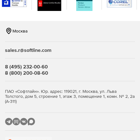
Rogue Detection – обнаружение неавторизованного
доступа к сети.
Bandwidth Monitor – мониторинг средних показателей
Москва
использования (в битах в секунду и в процентах) всех
интерфейсов в определенном устройстве.
sales.r@softline.com
Network Monitor – мониторинг доступности и скорости
ответа критически важного сетевого оборудования.
8 (495) 232-00-60
Config File Manager – загрузка файлов конфигураций
8 (800) 200-08-60
устройств Cisco и их отображение. Цветовая
визуализация разницы между двумя файлами.
ПАО «Софтлайн». Юр. адрес: 119021, г. Москва, ул. Льва
DHCP Scope Monitor – поиск доступных и
Толстого, дом 5, строение 1, этаж 3, помещение 1, комн. № 2, 2а
(А-311)
используемых IP-адресов в пределах DHCP-сервера.
Trap Receiver – отображение SNMP-ловушек,
отправляемых с сетевых устройств.
MAC IP List – генерация списка MAC- и IP-адресов в
сети.