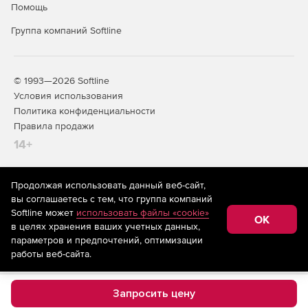
Помощь
Группа компаний Softline
Редакции ManageEngine OpUtils:
Professional – комплект из 34 инструментов,
дополнительно включающий компоненты MAC IP List,
© 1993—2026 Softline
IP Address Manager, Rogue Detection, Switch Port
Условия использования
Mapper, Device Explorer, Device Scan, Config File
Политика конфиденциальности
Manager и TFTP Server.
Правила продажи
14+
Standard – комплект из 27 базовых инструментов.
Может обновляться до версии Professional.
Продолжая использовать данный веб-сайт,
На информационном ресурсе store.softline.ru применяются
вы соглашаетесь с тем, что группа компаний
рекомендательные технологии
(информационные технологии
Softline может
использовать файлы «cookie»
предоставления информации на основе сбора,
OK
в целях хранения ваших учетных данных,
систематизации и анализа сведений, относящихся к
предпочтениям пользователей сети «Интернет»,
параметров и предпочтений, оптимизации
находящихся на территории Российской Федерации)
работы веб-сайта.
Запросить цену