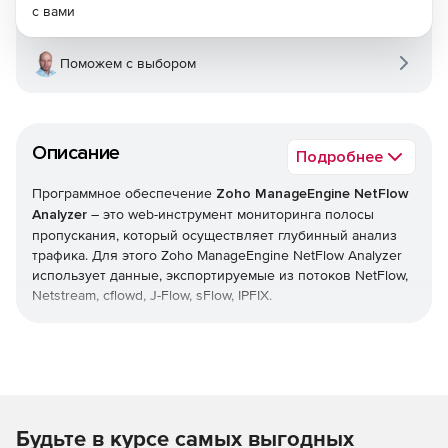
с вами
Поможем с выбором
Описание
Подробнее
Программное обеспечение
Zoho ManageEngine NetFlow
Analyzer
– это web-инструмент мониторинга полосы
пропускания, который осуществляет глубинный анализ
трафика. Для этого Zoho ManageEngine NetFlow Analyzer
использует данные, экспортируемые из потоков NetFlow,
Netstream, cflowd, J-Flow, sFlow, IPFIX.
Zoho ManageEngine NetFlow Analyzer собирает,
анализирует и экспортирует в отчеты сведения о том,
какие приложения потребляют полосу пропускания, кто
открывает их и когда. Эти сведения дают подробное
представление о проходящем через интерфейс сетевом
Будьте в курсе самых выгодных
трафике. Расширенные графики и отчеты упрощают