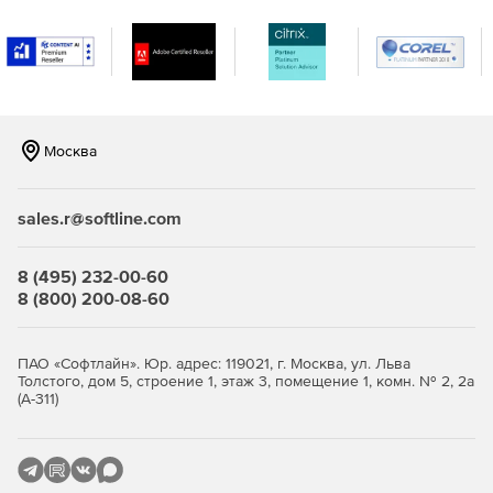
Отображение загрузки полосы пропускания и
генерация отчетов.
Использование около 30 различных шаблонов
графиков и отчетов с опцией мгновенного доступа к
данным глубинного анализа.
Москва
Просмотр графиков в режиме онлайн за разные
промежутки времени, экспорт графиков в PDF.
sales.r@softline.com
Поддержка Cisco NBAR, Flexible NetFlow NBAR, SNMP
v3 и Cisco ASA.
8 (495) 232-00-60
8 (800) 200-08-60
Версии Zoho ManageEngine NetFlow Analyzer:
ПАО «Софтлайн». Юр. адрес: 119021, г. Москва, ул. Льва
Толстого, дом 5, строение 1, этаж 3, помещение 1, комн. № 2, 2а
(А-311)
Professional – базовая редакция.
Professional Plus – редакция для малого и среднего
бизнеса, позволяющая выполнять мониторинг до 600