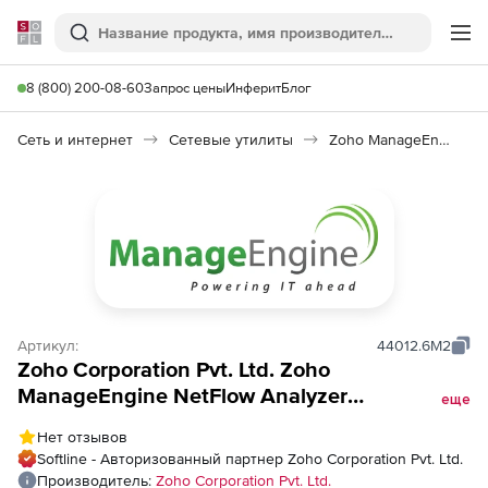
Softline
Поиск
Ме
8 (800) 200-08-60
Запрос цены
Инферит
Блог
Сеть и интернет
Сетевые утилиты
Zoho ManageEngine NetFlow Analyzer
Артикул:
44012.6M2
Zoho Corporation Pvt. Ltd. Zoho
ManageEngine NetFlow Analyzer
еще
(техподдержка Professional Edition
Нет отзывов
Perpetual Model Annual), fee for 500
Softline - Авторизованный партнер Zoho Corporation Pvt. Ltd.
Interfaces Pack with 2 Users
Производитель:
Zoho Corporation Pvt. Ltd.