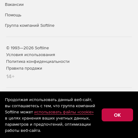
Вакансии
Помощь
Группа компаний Softline
© 1993—2026 Softline
Условия использования
Политика конфиденциальности
Правила продажи
14+
На информационном ресурсе store.softline.ru применяются
Продолжая использовать данный веб-сайт,
рекомендательные технологии
(информационные технологии
вы соглашаетесь с тем, что группа компаний
предоставления информации на основе сбора,
Softline может
использовать файлы «cookie»
систематизации и анализа сведений, относящихся к
OK
в целях хранения ваших учетных данных,
предпочтениям пользователей сети «Интернет»,
находящихся на территории Российской Федерации)
параметров и предпочтений, оптимизации
работы веб-сайта.