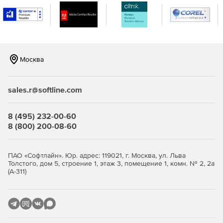
Отображение загрузки полосы пропускания и
генерация отчетов.
Использование около 30 различных шаблонов
графиков и отчетов с опцией мгновенного доступа к
данным глубинного анализа.
Москва
Просмотр графиков в режиме онлайн за разные
промежутки времени, экспорт графиков в PDF.
sales.r@softline.com
Поддержка Cisco NBAR, Flexible NetFlow NBAR, SNMP
v3 и Cisco ASA.
8 (495) 232-00-60
8 (800) 200-08-60
Версии Zoho ManageEngine NetFlow Analyzer:
ПАО «Софтлайн». Юр. адрес: 119021, г. Москва, ул. Льва
Толстого, дом 5, строение 1, этаж 3, помещение 1, комн. № 2, 2а
(А-311)
Professional – базовая редакция.
Professional Plus – редакция для малого и среднего
бизнеса, позволяющая выполнять мониторинг до 600
интерфейсов.