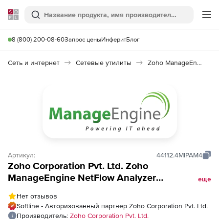
Softline
Поиск
Ме
8 (800) 200-08-60
Запрос цены
Инферит
Блог
Сеть и интернет
Сетевые утилиты
Zoho ManageEngine NetFlow Analyzer
Артикул:
44112.4MIPAM4
Zoho Corporation Pvt. Ltd. Zoho
ManageEngine NetFlow Analyzer
еще
(техподдержка Addons Perpetual Model
Нет отзывов
Annual), fee for Unlimited Ports in Switch
Softline - Авторизованный партнер Zoho Corporation Pvt. Ltd.
Port Mapper (SPM)
Производитель:
Zoho Corporation Pvt. Ltd.