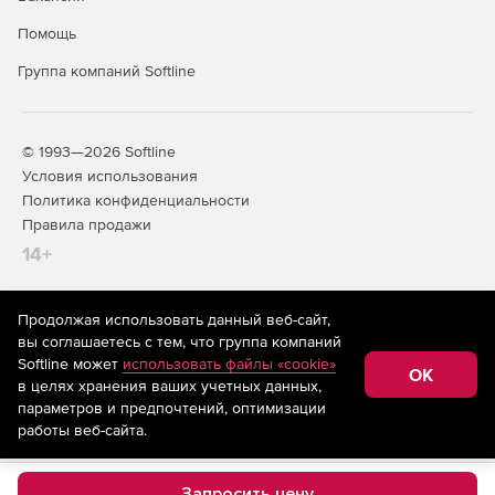
Помощь
Группа компаний Softline
© 1993—2026 Softline
Условия использования
Политика конфиденциальности
Правила продажи
14+
Продолжая использовать данный веб-сайт,
На информационном ресурсе store.softline.ru применяются
вы соглашаетесь с тем, что группа компаний
рекомендательные технологии
(информационные технологии
Softline может
использовать файлы «cookie»
предоставления информации на основе сбора,
OK
в целях хранения ваших учетных данных,
систематизации и анализа сведений, относящихся к
предпочтениям пользователей сети «Интернет»,
параметров и предпочтений, оптимизации
находящихся на территории Российской Федерации)
работы веб-сайта.
Запросить цену