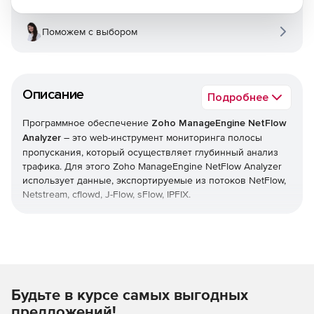
Поможем с выбором
Описание
Подробнее
Программное обеспечение
Zoho ManageEngine NetFlow
Analyzer
– это web-инструмент мониторинга полосы
пропускания, который осуществляет глубинный анализ
трафика. Для этого Zoho ManageEngine NetFlow Analyzer
использует данные, экспортируемые из потоков NetFlow,
Netstream, cflowd, J-Flow, sFlow, IPFIX.
Zoho ManageEngine NetFlow Analyzer собирает,
анализирует и экспортирует в отчеты сведения о том,
какие приложения потребляют полосу пропускания, кто
открывает их и когда. Эти сведения дают подробное
представление о проходящем через интерфейс сетевом
Будьте в курсе самых выгодных
трафике. Расширенные графики и отчеты упрощают
анализ информации и помогают ускорять процесс
предложений!