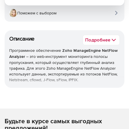
Поможем с выбором
Описание
Подробнее
Программное обеспечение
Zoho ManageEngine NetFlow
Analyzer
– это web-инструмент мониторинга полосы
пропускания, который осуществляет глубинный анализ
трафика. Для этого Zoho ManageEngine NetFlow Analyzer
использует данные, экспортируемые из потоков NetFlow,
Netstream, cflowd, J-Flow, sFlow, IPFIX.
Zoho ManageEngine NetFlow Analyzer собирает,
анализирует и экспортирует в отчеты сведения о том,
какие приложения потребляют полосу пропускания, кто
открывает их и когда. Эти сведения дают подробное
представление о проходящем через интерфейс сетевом
Будьте в курсе самых выгодных
трафике. Расширенные графики и отчеты упрощают
анализ информации и помогают ускорять процесс
предложений!