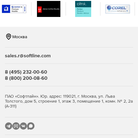
Отображение загрузки полосы пропускания и
генерация отчетов.
Использование около 30 различных шаблонов
графиков и отчетов с опцией мгновенного доступа к
данным глубинного анализа.
Москва
Просмотр графиков в режиме онлайн за разные
промежутки времени, экспорт графиков в PDF.
sales.r@softline.com
Поддержка Cisco NBAR, Flexible NetFlow NBAR, SNMP
v3 и Cisco ASA.
8 (495) 232-00-60
8 (800) 200-08-60
Версии Zoho ManageEngine NetFlow Analyzer:
ПАО «Софтлайн». Юр. адрес: 119021, г. Москва, ул. Льва
Толстого, дом 5, строение 1, этаж 3, помещение 1, комн. № 2, 2а
(А-311)
Professional – базовая редакция.
Professional Plus – редакция для малого и среднего
бизнеса, позволяющая выполнять мониторинг до 600
интерфейсов.