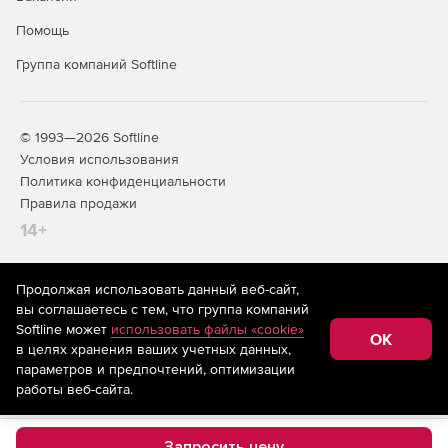
Помощь
Группа компаний Softline
© 1993—2026 Softline
Условия использования
Политика конфиденциальности
Правила продажи
14+
Продолжая использовать данный веб-сайт,
На информационном ресурсе store.softline.ru применяются
вы соглашаетесь с тем, что группа компаний
рекомендательные технологии
(информационные технологии
Softline может
использовать файлы «cookie»
предоставления информации на основе сбора,
OK
в целях хранения ваших учетных данных,
систематизации и анализа сведений, относящихся к
предпочтениям пользователей сети «Интернет»,
параметров и предпочтений, оптимизации
находящихся на территории Российской Федерации)
работы веб-сайта.
Запросить цену