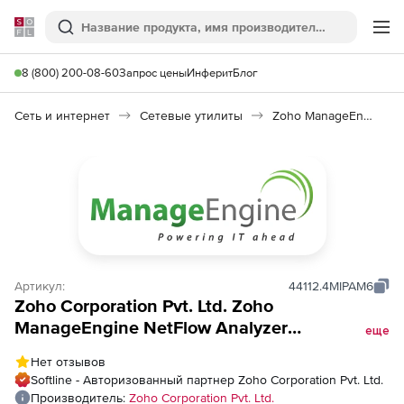
Softline
Поиск
Ме
8 (800) 200-08-60
Запрос цены
Инферит
Блог
Сеть и интернет
Сетевые утилиты
Zoho ManageEngine NetFlow Analyzer
Артикул:
44112.4MIPAM6
Zoho Corporation Pvt. Ltd. Zoho
ManageEngine NetFlow Analyzer
еще
(техподдержка Addons Perpetual Model
Нет отзывов
Annual), fee for Unlimited Ports in SPM and
Softline - Авторизованный партнер Zoho Corporation Pvt. Ltd.
Unlimited IP Addresses in IPAM
Производитель:
Zoho Corporation Pvt. Ltd.