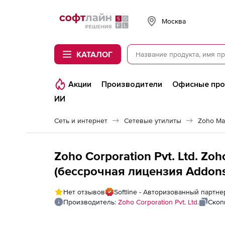
Softline
Москва
КАТАЛОГ
Акции
Производители
Офисные пр
ИИ
Сеть и интернет
Сетевые утилиты
Zoho Ma
Zoho Corporation Pvt. Ltd. Zo
(бессрочная лицензия Addons Mo
HighPerf - More than 100 Inter
Нет отзывов
Softline - Авторизованный партнер
Производитель:
Zoho Corporation Pvt. Ltd.
Скоп