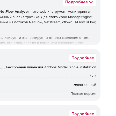
Подробнее
NetFlow Analyzer
– это web-инструмент мониторинга
бинный анализ трафика. Для этого Zoho ManageEngine
ые из потоков NetFlow, Netstream, cflowd, J-Flow, sFlow,
нализирует и экспортирует в отчеты сведения о том,
я, кто открывает их и когда. Эти сведения дают
интерфейс сетевом трафике. Расширенные графики и
т ускорять процесс решения проблем.
Подробнее
zer:
Бессрочная лицензия Addons Model Single Installation
активных приложений и пользователей.
12.3
а основе интерфейсов и IP отделов.
Электронный
Полная версия
ств и ПО.
бессрочная лицензия
Подробнее
роз сети.