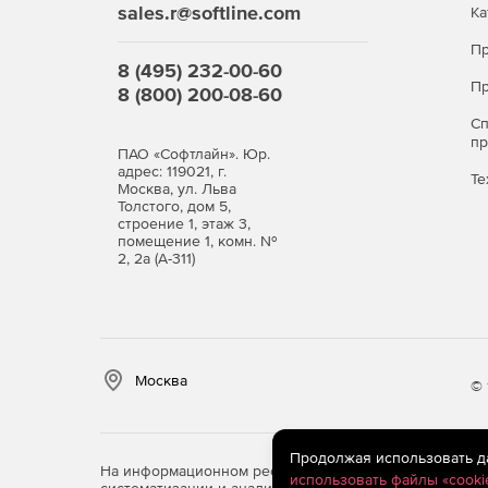
sales.r@softline.com
Ка
Пр
8 (495) 232-00-60
Пр
8 (800) 200-08-60
С
п
ПАО «Софтлайн». Юр.
адрес: 119021, г.
Те
Москва, ул. Льва
Толстого, дом 5,
строение 1, этаж 3,
помещение 1, комн. №
2, 2а (А-311)
Москва
© 
Продолжая использовать дан
На информационном ресурсе store.softline.ru примен
использовать файлы «cooki