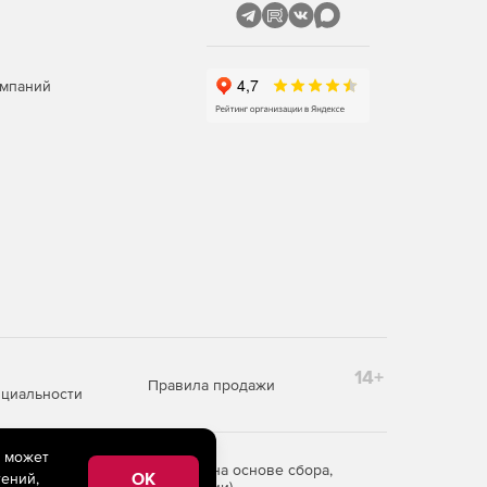
омпаний
14+
Правила продажи
циальности
e может
редоставления информации на основе сбора,
OK
ений,