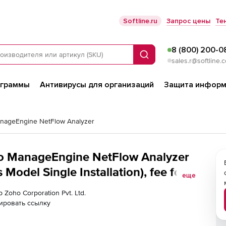
Softline.ru
Запрос цены
Те
8 (800) 200-0
Поиск
sales.r@softline.
ограммы
Антивирусы для организаций
Защита информ
nageEngine NetFlow Analyzer
ho ManageEngine NetFlow Analyzer
del Single Installation), fee for
еще
faces
 Zoho Corporation Pvt. Ltd.
ировать ссылку