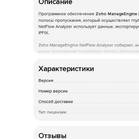
Описание
Программное обеспечение
Zoho ManageEngine 
полосы пропускания, который осуществляет глу
NetFlow Analyzer использует данные, экспортируем
IPFIX.
Zoho ManageEngine NetFlow Analyzer собирает, а
какие приложения потребляют полосу пропускани
подробное представление о проходящем через 
отчеты упрощают анализ информации и помогаю
Характеристики
Возможности Zoho ManageEngine NetFlow Analy
Версия
Отображение в реальном времени наиболее 
Номер версии
Анализ статистики использования трафиков н
Способ доставки
Тип лицензии
Мониторинг производительности VoIP-устрой
Срок действия
Мониторинг событий сетевой безопасности.
Отзывы
Контекстно-зависимое обнаружение новых уг