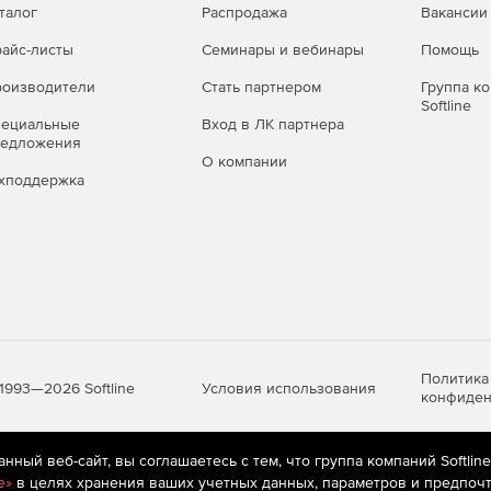
талог
Распродажа
Вакансии
айс-листы
Семинары и вебинары
Помощь
оизводители
Стать партнером
Группа к
Softline
пециальные
Вход в ЛК партнера
редложения
О компании
хподдержка
Политика
Условия использования
1993—2026 Softline
конфиден
ный веб-сайт, вы соглашаетесь с тем, что группа компаний Softlin
яются
рекомендательные технологии
(информационные технологии п
e»
в целях хранения ваших учетных данных, параметров и предпочт