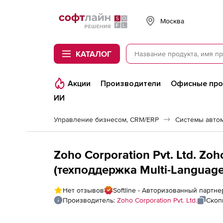
Softline
Москва
КАТАЛОГ
Акции
Производители
Офисные пр
ИИ
Управление бизнесом, CRM/ERP
Системы авто
Zoho Corporation Pvt. Ltd. Zo
(техподдержка Multi-Language 
Licensing Model Annual), fee f
Нет отзывов
Softline - Авторизованный партнер
Производитель:
Zoho Corporation Pvt. Ltd.
Скоп