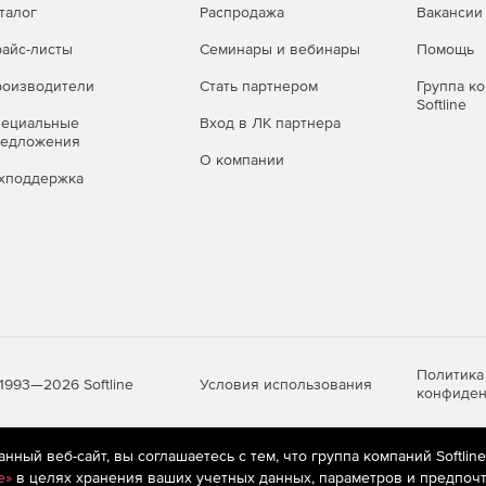
талог
Распродажа
Вакансии
айс-листы
Семинары и вебинары
Помощь
оизводители
Стать партнером
Группа к
Softline
пециальные
Вход в ЛК партнера
редложения
О компании
хподдержка
Политика
Условия использования
1993—2026 Softline
конфиден
ный веб-сайт, вы соглашаетесь с тем, что группа компаний Softlin
яются
рекомендательные технологии
(информационные технологии п
e»
в целях хранения ваших учетных данных, параметров и предпочт