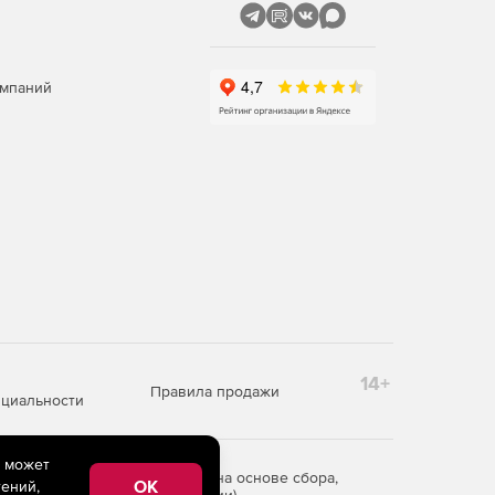
омпаний
14+
Правила продажи
циальности
e может
редоставления информации на основе сбора,
OK
ений,