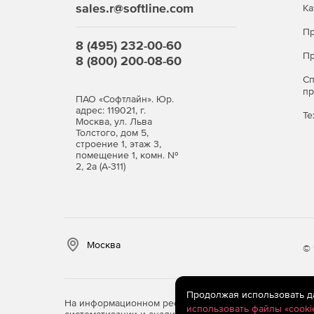
sales.r@softline.com
Ка
Управление активами.
Пр
8 (495) 232-00-60
База данных управления конфигурациями.
Пр
8 (800) 200-08-60
С
п
ПАО «Софтлайн». Юр.
адрес: 119021, г.
Те
Москва, ул. Льва
Толстого, дом 5,
строение 1, этаж 3,
помещение 1, комн. №
2, 2а (А-311)
Москва
© 
Продолжая использовать дан
На информационном ресурсе store.softline.ru примен
использовать файлы «cooki