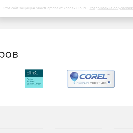
Этот сайт защищен SmartCaptcha от Yandex Cloud -
Уведомление об условия
еров
ки + ITIL управление активами +управление проектами.