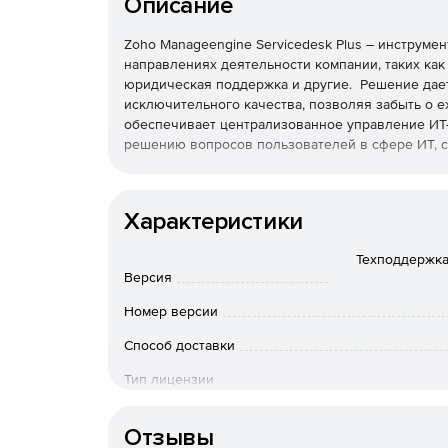
Описание
Zoho Manageengine Servicedesk Plus – инструме
направлениях деятельности компании, таких ка
юридическая поддержка и другие. Решение дае
исключительного качества, позволяя забыть о е
обеспечивает централизованное управление ИТ-
решению вопросов пользователей в сфере ИТ, с
Значительное повышение эффективности работ
Характеристики
Лучшие методики ITSM.
Техподдержка 
Мощная интеграция с приложениями для упр
Версия
Номер версии
Интеллектуальная автоматизация.
Способ доставки
Расширенные возможности создания отчетов
Тип лицензии
Настройка без написания программного кода
Срок действия
Отзывы
Развертывание в облаке или в локальной ср