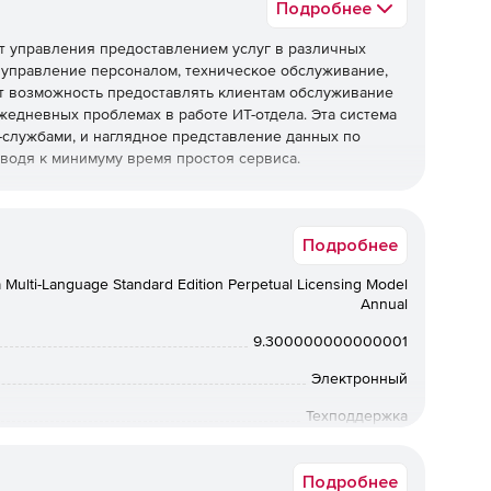
Подробнее
нт управления предоставлением услуг в различных
к управление персоналом, техническое обслуживание,
т возможность предоставлять клиентам обслуживание
жедневных проблемах в работе ИТ-отдела. Эта система
службами, и наглядное представление данных по
водя к минимуму время простоя сервиса.
ы службы ИТ-поддержки
Подробнее
Multi-Language Standard Edition Perpetual Licensing Model
авления ИТ-средой.
Annual
9.300000000000001
Электронный
.
Техподдержка
.
12 мес.
Подробнее
еде.