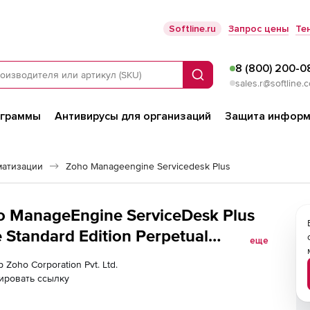
Softline.ru
Запрос цены
Те
8 (800) 200-0
Поиск
sales.r@softline.
ограммы
Антивирусы для организаций
Защита информ
матизации
Zoho Manageengine Servicedesk Plus
ho ManageEngine ServiceDesk Plus
Standard Edition Perpetual
еще
or Service catalog Add-on
 Zoho Corporation Pvt. Ltd.
ировать ссылку