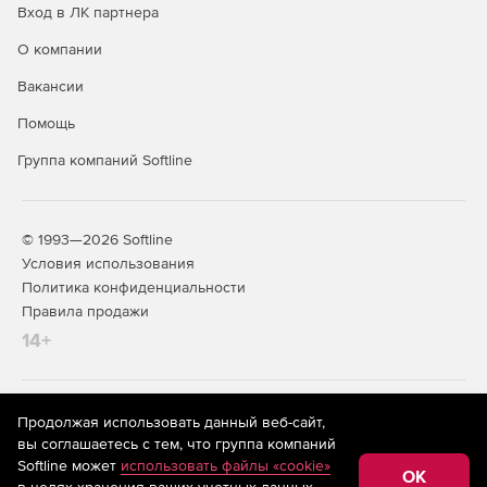
Вход в ЛК партнера
О компании
Вакансии
Помощь
Группа компаний Softline
© 1993—2026 Softline
Условия использования
Политика конфиденциальности
Правила продажи
14+
На информационном ресурсе store.softline.ru применяются
Продолжая использовать данный веб-сайт,
рекомендательные технологии
(информационные технологии
вы соглашаетесь с тем, что группа компаний
предоставления информации на основе сбора,
Softline может
использовать файлы «cookie»
систематизации и анализа сведений, относящихся к
OK