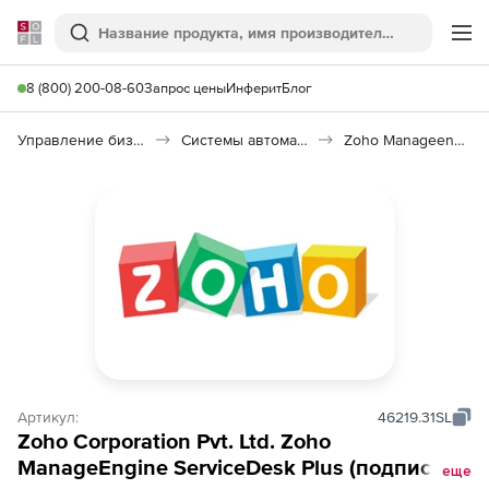
Softline
Поиск
Ме
8 (800) 200-08-60
Запрос цены
Инферит
Блог
Управление бизнесом, CRM/ERP
Системы автоматизации
Zoho Manageengine Servicedesk Plus
Артикул:
46219.31SL
Zoho Corporation Pvt. Ltd. Zoho
ManageEngine ServiceDesk Plus (подписка
еще