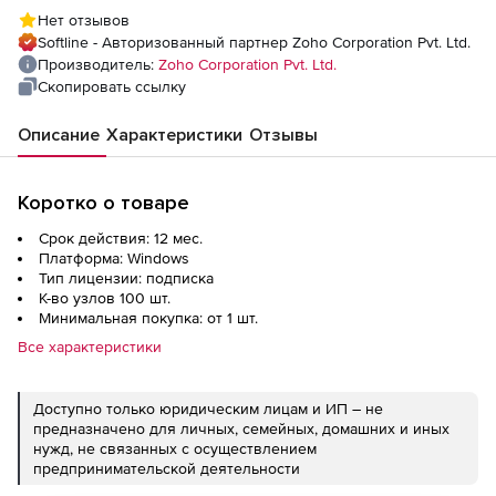
Multi-Language Enterprise Edition Model
Нет отзывов
Annual), fee for 1 Technician (100 nodes) - For
Softline - Авторизованный партнер Zoho Corporation Pvt. Ltd.
On-Demand
Производитель:
Zoho Corporation Pvt. Ltd.
Скопировать ссылку
Описание
Характеристики
Отзывы
Коротко о товаре
Срок действия: 12 мес.
Платформа: Windows
Тип лицензии: подписка
К-во узлов 100 шт.
Минимальная покупка: от 1 шт.
Все характеристики
Доступно только юридическим лицам и ИП – не
предназначено для личных, семейных, домашних и иных
нужд, не связанных с осуществлением
предпринимательской деятельности