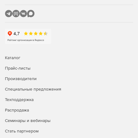
Отчеты об инвентаризации ресурсов.
Управление закупками и контрактами.
Версия Enterprise – служба технической поддержки + ITIL
управление активами +управление проектами.
Управление инцидентами.
Управление проблемами.
Каталог
Прайс-листы
Управление изменениями.
Производители
Управление ИТ-проектами.
Специальные предложения
Каталог услуг.
Техподдержка
Управление активами.
Распродажа
База данных управления конфигурациями.
Семинары и вебинары
Стать партнером