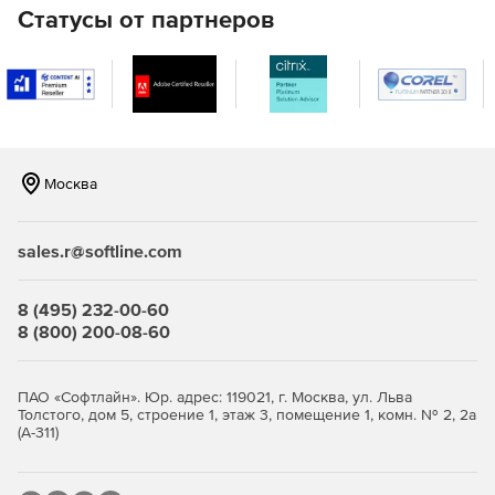
Статусы от партнеров
Портал самообслуживания
База знаний
Поддержка нескольких сайтов
Управление SLA
Москва
Отчеты службы поддержки
sales.r@softline.com
Версия Professional – служба поддержки + управление
активами
8 (495) 232-00-60
Управление службой поддержки.
8 (800) 200-08-60
Обнаружение ИТ-ресурсов.
ПАО «Софтлайн». Юр. адрес: 119021, г. Москва, ул. Льва
Управление программными активами.
Толстого, дом 5, строение 1, этаж 3, помещение 1, комн. № 2, 2а
(А-311)
Отчеты об инвентаризации ресурсов.