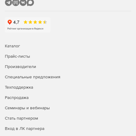
Управление закупками и контрактами.
Версия Enterprise – служба технической поддержки + ITIL
управление активами +управление проектами.
Управление инцидентами.
Управление проблемами.
Каталог
Прайс-листы
Управление изменениями.
Производители
Управление ИТ-проектами.
Специальные предложения
Каталог услуг.
Техподдержка
Управление активами.
Распродажа
База данных управления конфигурациями.
Семинары и вебинары
Стать партнером
Вход в ЛК партнера