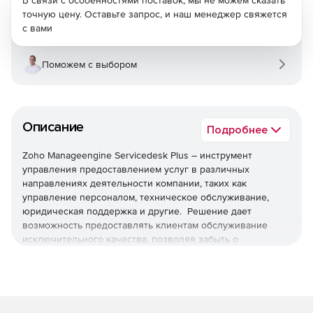
В связи с особенностями поставок, мы не можем сказать
точную цену. Оставьте запрос, и наш менеджер свяжется
с вами
Поможем с выбором
Описание
Подробнее
Zoho Manageengine Servicedesk Plus – инструмент
управления предоставлением услуг в различных
направлениях деятельности компании, таких как
управление персоналом, техническое обслуживание,
юридическая поддержка и другие. Решение дает
возможность предоставлять клиентам обслуживание
исключительного качества, позволяя забыть о
ежедневных проблемах в работе ИТ-отдела. Эта система
обеспечивает централизованное управление ИТ-
службами, и наглядное представление данных по
решению вопросов пользователей в сфере ИТ, сводя к
минимуму время простоя сервиса.