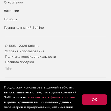
О компании
Вакансии
Помощь
Группа компаний Softline
© 1993—2026 Softline
Условия использования
Политика конфиденциальности
Правила продажи
14+
На информационном ресурсе store.softline.ru применяются
Продолжая использовать данный веб-сайт,
рекомендательные технологии
(информационные технологии
вы соглашаетесь с тем, что группа компаний
предоставления информации на основе сбора,
Softline может
использовать файлы «cookie»
систематизации и анализа сведений, относящихся к
OK
в целях хранения ваших учетных данных,
предпочтениям пользователей сети «Интернет»,
находящихся на территории Российской Федерации)
параметров и предпочтений, оптимизации