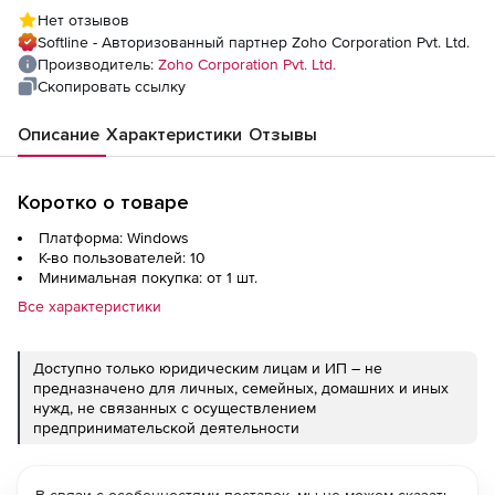
Analytics Plus Add-on (лицензия Perpetual
Нет отзывов
Model Single Installation License), fee for
Softline - Авторизованный партнер Zoho Corporation Pvt. Ltd.
Additional 10 Users
Производитель:
Zoho Corporation Pvt. Ltd.
Скопировать ссылку
Описание
Характеристики
Отзывы
Коротко о товаре
Платформа: Windows
К-во пользователей: 10
Минимальная покупка: от 1 шт.
Все характеристики
Доступно только юридическим лицам и ИП – не
предназначено для личных, семейных, домашних и иных
нужд, не связанных с осуществлением
предпринимательской деятельности