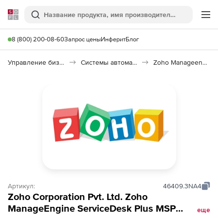
Softline
Поиск
Ме
8 (800) 200-08-60
Запрос цены
Инферит
Блог
Управление бизнесом, CRM/ERP
Системы автоматизации
Zoho Manageengine Servicedesk Plus
Артикул:
46409.3NA4
Zoho Corporation Pvt. Ltd. Zoho
ManageEngine ServiceDesk Plus MSP
еще