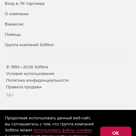
Вход в ЛК партнера
О компании
Вакансии
Помощь
Группа компаний Softline
© 1993—2026 Softline
Условия использования
Политика конфиденциальности
Правила продажи
14+
На информационном ресурсе store.softline.ru применяются
Продолжая использовать данный веб-сайт,
рекомендательные технологии
(информационные технологии
вы соглашаетесь с тем, что группа компаний
предоставления информации на основе сбора,
Softline может
использовать файлы «cookie»
систематизации и анализа сведений, относящихся к
OK