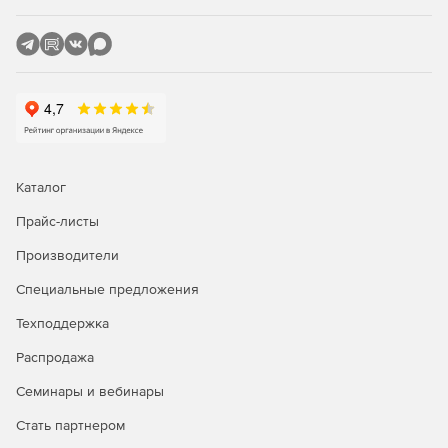
Отчеты об инвентаризации ресурсов.
Управление закупками и контрактами.
Версия Enterprise – служба технической поддержки + ITIL
управление активами +управление проектами.
Управление инцидентами.
Управление проблемами.
Каталог
Прайс-листы
Управление изменениями.
Производители
Управление ИТ-проектами.
Специальные предложения
Каталог услуг.
Техподдержка
Управление активами.
Распродажа
База данных управления конфигурациями.
Семинары и вебинары
Стать партнером