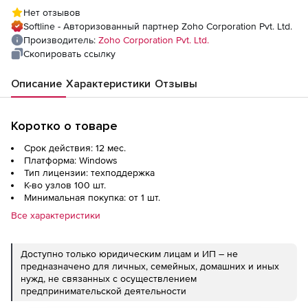
(техподдержка MSP Multi-Language
Нет отзывов
Professional Edition Perpetual Model
Softline - Авторизованный партнер Zoho Corporation Pvt. Ltd.
Annual), fee for Additional 100 nodes
Производитель:
Zoho Corporation Pvt. Ltd.
Скопировать ссылку
Описание
Характеристики
Отзывы
Коротко о товаре
Срок действия: 12 мес.
Платформа: Windows
Тип лицензии: техподдержка
К-во узлов 100 шт.
Минимальная покупка: от 1 шт.
Все характеристики
Доступно только юридическим лицам и ИП – не
предназначено для личных, семейных, домашних и иных
нужд, не связанных с осуществлением
предпринимательской деятельности