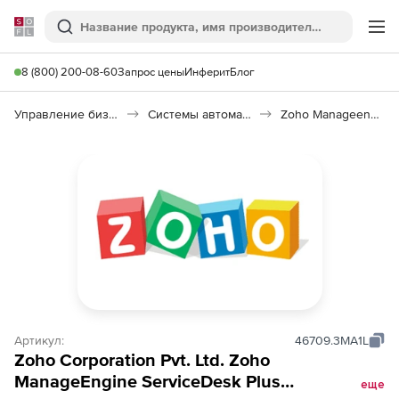
Softline
Поиск
Ме
8 (800) 200-08-60
Запрос цены
Инферит
Блог
Управление бизнесом, CRM/ERP
Системы автоматизации
Zoho Manageengine Servicedesk Plus
Артикул:
46709.3MA1L
Zoho Corporation Pvt. Ltd. Zoho
ManageEngine ServiceDesk Plus
еще