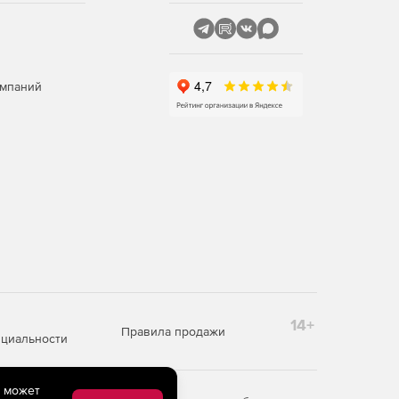
омпаний
14+
Правила продажи
циальности
e может