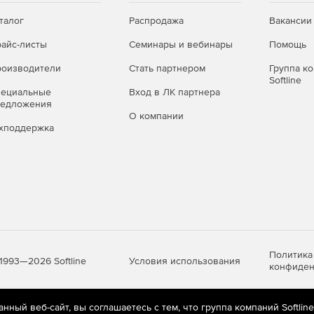
талог
Распродажа
Вакансии
айс-листы
Семинары и вебинары
Помощь
оизводители
Стать партнером
Группа к
Softline
пециальные
Вход в ЛК партнера
редложения
О компании
хподдержка
Политика
Условия использования
1993—2026 Softline
конфиден
ный веб-сайт, вы соглашаетесь с тем, что группа компаний Softlin