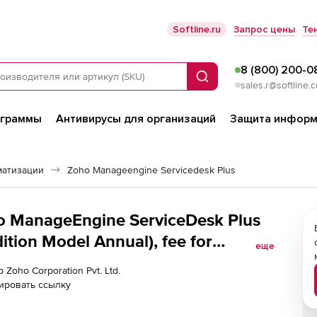
Softline.ru
Запрос цены
Те
8 (800) 200-0
Поиск
sales.r@softline.
ограммы
Антивирусы для организаций
Защита информ
матизации
Zoho Manageengine Servicedesk Plus
ho ManageEngine ServiceDesk Plus
tion Model Annual), fee for
еще
 Zoho Corporation Pvt. Ltd.
ировать ссылку