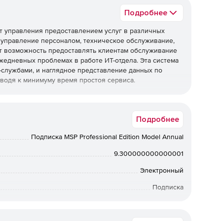
Подробнее
нт управления предоставлением услуг в различных
к управление персоналом, техническое обслуживание,
т возможность предоставлять клиентам обслуживание
жедневных проблемах в работе ИТ-отдела. Эта система
службами, и наглядное представление данных по
водя к минимуму время простоя сервиса.
ы службы ИТ-поддержки
Подробнее
Подписка MSP Professional Edition Model Annual
авления ИТ-средой.
9.300000000000001
Электронный
.
Подписка
12 мес.
.