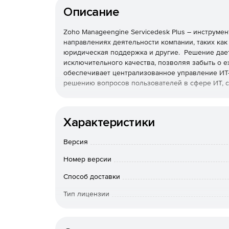
Описание
Zoho Manageengine Servicedesk Plus – инструме
направлениях деятельности компании, таких ка
юридическая поддержка и другие. Решение дае
исключительного качества, позволяя забыть о е
обеспечивает централизованное управление ИТ-
решению вопросов пользователей в сфере ИТ, с
Значительное повышение эффективности работ
Характеристики
Лучшие методики ITSM.
Версия
Мощная интеграция с приложениями для упр
Номер версии
Интеллектуальная автоматизация.
Способ доставки
Расширенные возможности создания отчетов
Тип лицензии
Срок действия
Настройка без написания программного кода