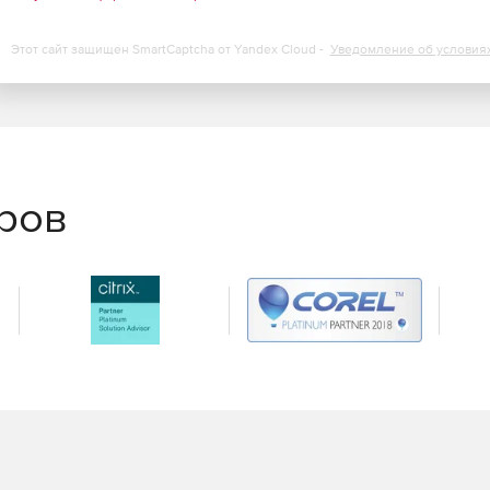
Этот сайт защищен SmartCaptcha от Yandex Cloud -
Уведомление об условия
еров
ки + ITIL управление активами +управление проектами.