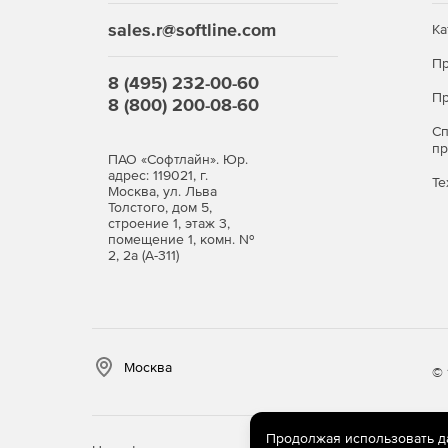
Каталог услуг.
sales.r@softline.com
Ка
Управление активами.
Пр
8 (495) 232-00-60
База данных управления конфигурациями.
Пр
8 (800) 200-08-60
С
п
ПАО «Софтлайн». Юр.
адрес: 119021, г.
Те
Москва, ул. Льва
Толстого, дом 5,
строение 1, этаж 3,
помещение 1, комн. №
2, 2а (А-311)
Москва
© 
Продолжая использовать дан