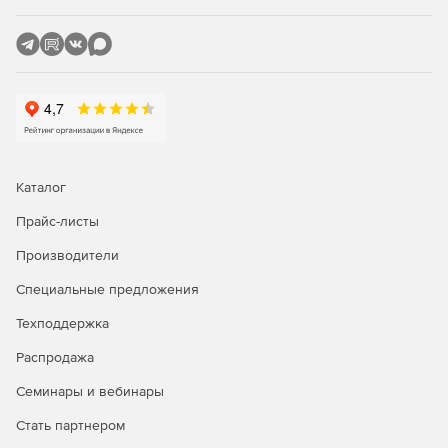
Отчеты об инвентаризации ресурсов.
Управление закупками и контрактами.
Версия Enterprise – служба технической поддержки + ITIL
управление активами +управление проектами.
Управление инцидентами.
Управление проблемами.
Каталог
Прайс-листы
Управление изменениями.
Производители
Управление ИТ-проектами.
Специальные предложения
Каталог услуг.
Техподдержка
Управление активами.
Распродажа
База данных управления конфигурациями.
Семинары и вебинары
Стать партнером