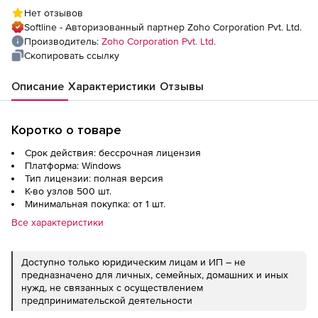
(бессрочная лицензия MSP Multi-Language
Нет отзывов
Professional Edition Perpetual Model Single
Softline - Авторизованный партнер Zoho Corporation Pvt. Ltd.
Installation), fee for 5 Technicians and 500
Производитель:
Zoho Corporation Pvt. Ltd.
Nodes
Скопировать ссылку
Описание
Характеристики
Отзывы
Коротко о товаре
Срок действия: бессрочная лицензия
Платформа: Windows
Тип лицензии: полная версия
К-во узлов 500 шт.
Минимальная покупка: от 1 шт.
Все характеристики
Доступно только юридическим лицам и ИП – не
предназначено для личных, семейных, домашних и иных
нужд, не связанных с осуществлением
предпринимательской деятельности