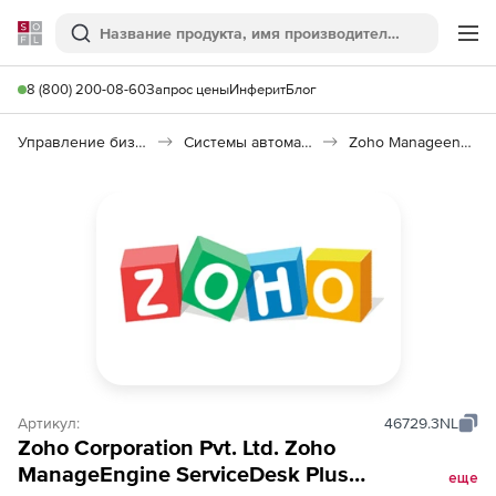
Softline
Поиск
Ме
8 (800) 200-08-60
Запрос цены
Инферит
Блог
Управление бизнесом, CRM/ERP
Системы автоматизации
Zoho Manageengine Servicedesk Plus
Артикул:
46729.3NL
Zoho Corporation Pvt. Ltd. Zoho
ManageEngine ServiceDesk Plus
еще