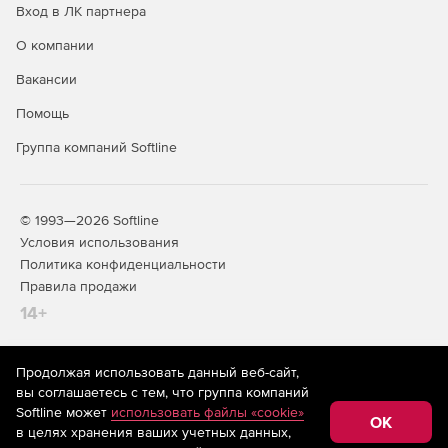
Вход в ЛК партнера
О компании
Вакансии
Помощь
Группа компаний Softline
© 1993—2026 Softline
Условия использования
Политика конфиденциальности
Правила продажи
14+
Продолжая использовать данный веб-сайт,
На информационном ресурсе store.softline.ru применяются
вы соглашаетесь с тем, что группа компаний
рекомендательные технологии
(информационные технологии
Softline может
использовать файлы «cookie»
предоставления информации на основе сбора,
OK
в целях хранения ваших учетных данных,
систематизации и анализа сведений, относящихся к