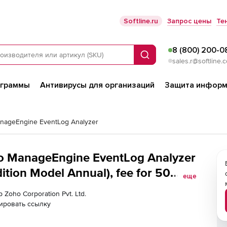
Softline.ru
Запрос цены
Те
8 (800) 200-0
Поиск
sales.r@softline.
ограммы
Антивирусы для организаций
Защита информ
nageEngine EventLog Analyzer
ho ManageEngine EventLog Analyzer
tion Model Annual), fee for 50
еще
 Zoho Corporation Pvt. Ltd.
ировать ссылку