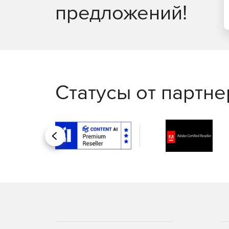
Консоль отчетов EventLog Analyzer интуитивно 
предложений!
для аудита, которые можно настраивать, планир
Статусы от партн
Назад