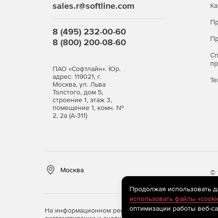
sales.r@softline.com
Ка
Пр
8 (495) 232-00-60
Пр
8 (800) 200-08-60
С
п
ПАО «Софтлайн». Юр.
адрес: 119021, г.
Те
Москва, ул. Льва
Толстого, дом 5,
строение 1, этаж 3,
помещение 1, комн. №
2, 2а (А-311)
Москва
© 
Продолжая использовать дан
использовать файлы «cooki
оптимизации работы веб-са
На информационном ресурсе store.softline.ru примен