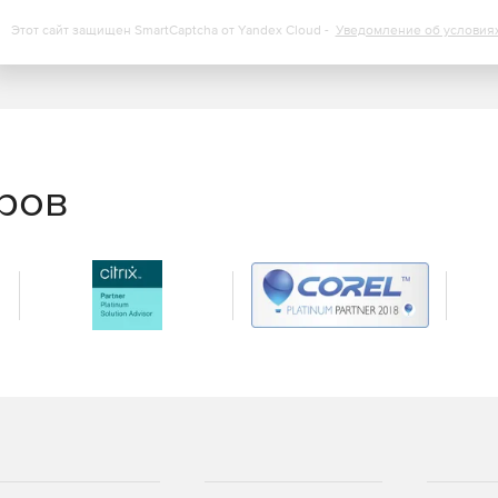
понятна и предлагает сотни предопределенных отчетов
овать и распространять по мере необходимости.
Этот сайт защищен SmartCaptcha от Yandex Cloud -
Уведомление об условия
еров