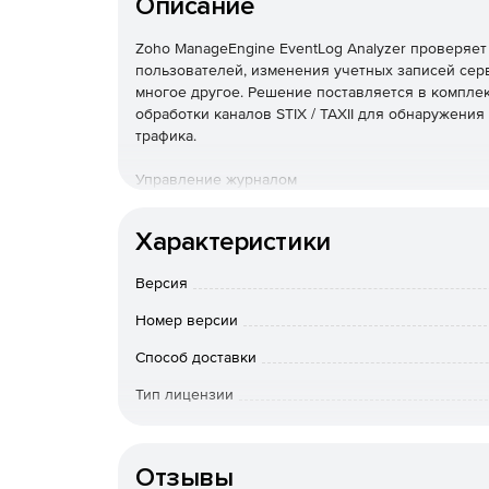
Описание
Zoho ManageEngine EventLog Analyzer проверяет
пользователей, изменения учетных записей серв
многое другое. Решение поставляется в комплек
обработки каналов STIX / TAXII для обнаружен
трафика.
Управление журналом
EventLog Analyzer обеспечивает непрерывное у
Характеристики
методы сбора журналов, настраиваемый анализ 
предупреждениями, мощный механизм поиска жу
Версия
Аудит приложений
Номер версии
EventLog Analyzer позволяет выполнять аудит 
Способ доставки
пользовательский анализатор журналов позволя
Тип лицензии
журналов.
Срок действия
Аудит сетевых устройств
Отзывы
EventLog Analyzer отслеживает все важные сете