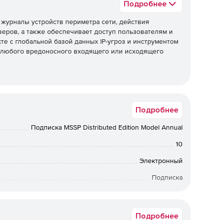
Подробнее
 журналы устройств периметра сети, действия
еров, а также обеспечивает доступ пользователям и
те с глобальной базой данных IP-угроз и инструментом
ия любого вредоносного входящего или исходящего
правление журналами, включая агентные и безагентные
Подробнее
журналов, полный анализ журналов с отчетами и
рналов и гибкие параметры архивирования журналов.
Подписка MSSP Distributed Edition Model Annual
10
всех важных серверов приложений. Его мощный
Электронный
ет легко проверять пользовательские форматы
Подписка
12 мес.
Подробнее
вые устройства, такие как межсетевые экраны,