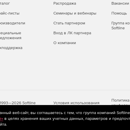
талог
Распродажа
Вакансии
айс-листы
Семинары и вебинары
Помощь
оизводители
Стать партнером
Группа к
Softline
пециальные
Вход в ЛК партнера
редложения
О компании
хподдержка
Политика
Условия использования
1993—2026 Softline
конфиден
ный веб-сайт, вы соглашаетесь с тем, что группа компаний Softlin
e»
в целях хранения ваших учетных данных, параметров и предпочт
йта.
яются
рекомендательные технологии
(информационные технологии п