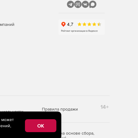
омпаний
14+
Правила продажи
циальности
e может
OK
ений,
редоставления информации на основе сбора,