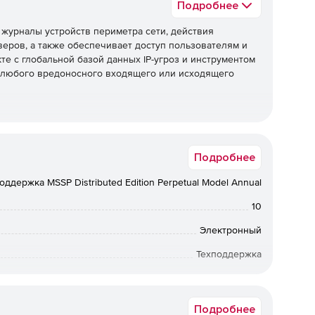
Подробнее
 журналы устройств периметра сети, действия
еров, а также обеспечивает доступ пользователям и
те с глобальной базой данных IP-угроз и инструментом
ия любого вредоносного входящего или исходящего
правление журналами, включая агентные и безагентные
Подробнее
журналов, полный анализ журналов с отчетами и
рналов и гибкие параметры архивирования журналов.
оддержка MSSP Distributed Edition Perpetual Model Annual
10
всех важных серверов приложений. Его мощный
Электронный
ет легко проверять пользовательские форматы
Техподдержка
12 мес.
Подробнее
вые устройства, такие как межсетевые экраны,