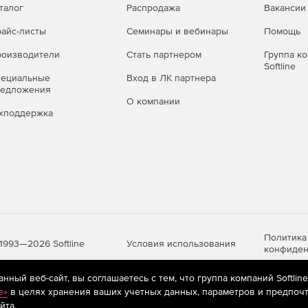
талог
Распродажа
Вакансии
айс-листы
Семинары и вебинары
Помощь
оизводители
Стать партнером
Группа к
Softline
пециальные
Вход в ЛК партнера
редложения
О компании
хподдержка
Политика
Условия использования
1993—2026 Softline
конфиден
ный веб-сайт, вы соглашаетесь с тем, что группа компаний Softlin
e»
в целях хранения ваших учетных данных, параметров и предпочт
яются
рекомендательные технологии
(информационные технологии п
йта.