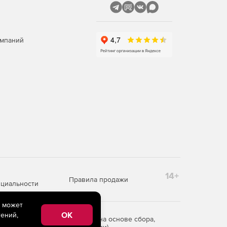
омпаний
14+
Правила продажи
циальности
e может
OK
ений,
редоставления информации на основе сбора,