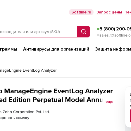
Softline.ru
Запрос цены
Те
8 (800) 200-0
Поиск
sales.r@softline.
ограммы
Антивирусы для организаций
Защита информ
nageEngine EventLog Analyzer
ho ManageEngine EventLog Analyzer
d Edition Perpetual Model Annual),
еще
 Zoho Corporation Pvt. Ltd.
ировать ссылку