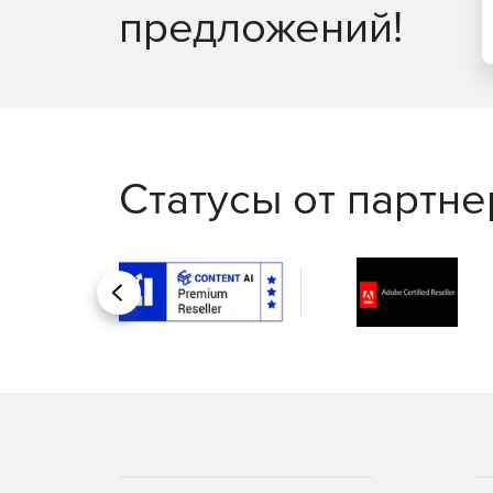
Консоль отчетов EventLog Analyzer интуитивно 
предложений!
для аудита, которые можно настраивать, планир
Статусы от партн
Назад