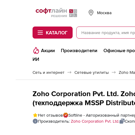
Softline
Москва
КАТАЛОГ
Акции
Производители
Офисные пр
ИИ
Сеть и интернет
Сетевые утилиты
Zoho Ma
Zoho Corporation Pvt. Ltd. Zo
(техподдержка MSSP Distribute
fee for 50 Windows Servers
Нет отзывов
Softline - Авторизованный партнер
Производитель:
Zoho Corporation Pvt. Ltd.
Скоп