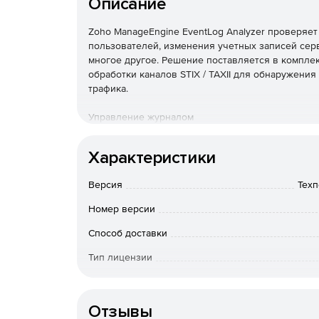
Описание
Zoho ManageEngine EventLog Analyzer проверяет
пользователей, изменения учетных записей серв
многое другое. Решение поставляется в комплек
обработки каналов STIX / TAXII для обнаружен
трафика.
Управление журналом
EventLog Analyzer обеспечивает непрерывное у
Характеристики
методы сбора журналов, настраиваемый анализ 
предупреждениями, мощный механизм поиска жу
Версия
Техп
Аудит приложений
Номер версии
EventLog Analyzer позволяет выполнять аудит 
Способ доставки
пользовательский анализатор журналов позволя
Тип лицензии
журналов.
Срок действия
Аудит сетевых устройств
Отзывы
EventLog Analyzer отслеживает все важные сете