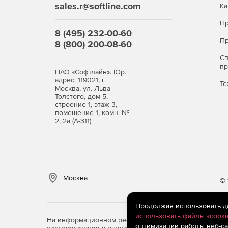
sales.r@softline.com
Ка
Пр
8 (495) 232-00-60
Пр
8 (800) 200-08-60
С
п
ПАО «Софтлайн». Юр.
адрес: 119021, г.
Те
Москва, ул. Льва
Толстого, дом 5,
строение 1, этаж 3,
помещение 1, комн. №
2, 2а (А-311)
Москва
© 
Продолжая использовать дан
использовать файлы «cooki
На информационном ресурсе store.softline.ru примен
оптимизации работы веб-са