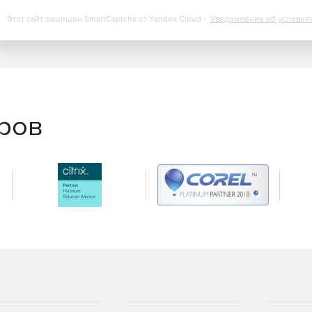
понятна и предлагает сотни предопределенных отчетов
овать и распространять по мере необходимости.
Этот сайт защищен SmartCaptcha от Yandex Cloud -
Уведомление об условия
еров