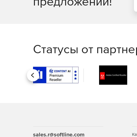
предложений!
для аудита, которые можно настраивать, планир
Статусы от партн
Назад
sales.r@softline.com
Ка