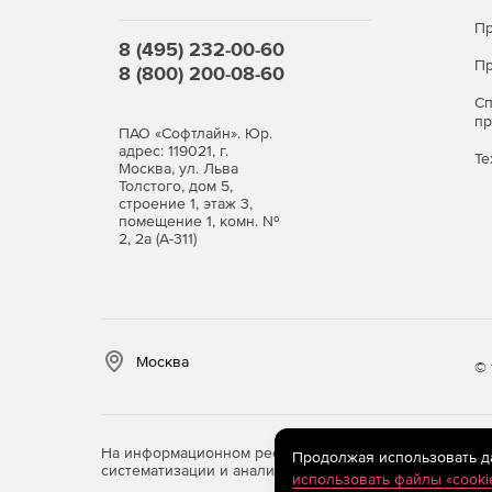
Пр
8 (495) 232-00-60
Пр
8 (800) 200-08-60
С
п
ПАО «Софтлайн». Юр.
адрес: 119021, г.
Те
Москва, ул. Льва
Толстого, дом 5,
строение 1, этаж 3,
помещение 1, комн. №
2, 2а (А-311)
Москва
© 
На информационном ресурсе store.softline.ru примен
Продолжая использовать дан
систематизации и анализа сведений, относящихся к 
использовать файлы «cooki