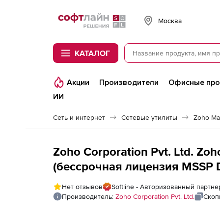
Softline
Москва
КАТАЛОГ
Акции
Производители
Офисные пр
ИИ
Сеть и интернет
Сетевые утилиты
Zoho Ma
Zoho Corporation Pvt. Ltd. Zo
(бессрочная лицензия MSSP Di
Installation), fee for 100 Linux 
Нет отзывов
Softline - Авторизованный партнер
Производитель:
Zoho Corporation Pvt. Ltd.
Скоп