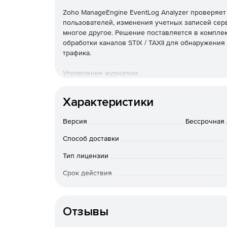
Zoho ManageEngine EventLog Analyzer проверяет
пользователей, изменения учетных записей серв
многое другое. Решение поставляется в комплек
обработки каналов STIX / TAXII для обнаружен
трафика.
Управление журналом
EventLog Analyzer обеспечивает непрерывное у
Характеристики
методы сбора журналов, настраиваемый анализ 
предупреждениями, мощный механизм поиска жу
Версия
Бессрочная л
Аудит приложений
Способ доставки
EventLog Analyzer позволяет выполнять аудит 
Тип лицензии
пользовательский анализатор журналов позволя
Срок действия
журналов.
Тип организации
Аудит сетевых устройств
Отзывы
EventLog Analyzer отслеживает все важные сете
маршрутизаторы и коммутаторы. Решение предос