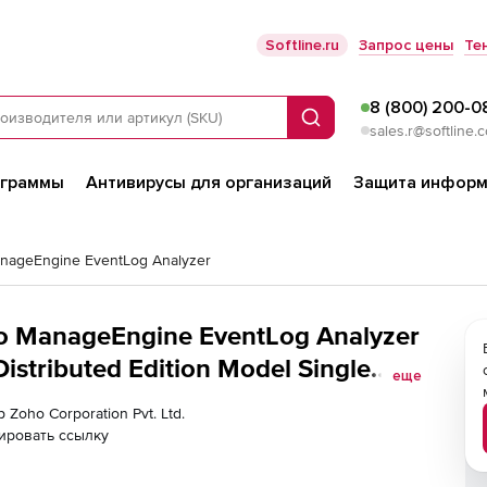
Softline.ru
Запрос цены
Те
8 (800) 200-0
Поиск
sales.r@softline.
ограммы
Антивирусы для организаций
Защита информ
nageEngine EventLog Analyzer
ho ManageEngine EventLog Analyzer
stributed Edition Model Single
еще
File Servers
 Zoho Corporation Pvt. Ltd.
ировать ссылку