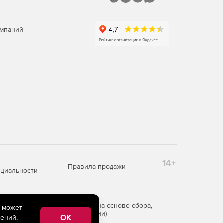
омпаний
14+
Правила продажи
циальности
редоставления информации на основе сбора,
e может
рритории Российской Федерации)
OK
ений,