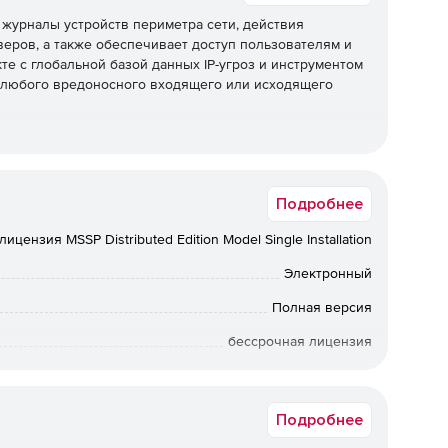
 журналы устройств периметра сети, действия
еров, а также обеспечивает доступ пользователям и
те с глобальной базой данных IP-угроз и инструментом
ия любого вредоносного входящего или исходящего
правление журналами, включая агентные и безагентные
Подробнее
журналов, полный анализ журналов с отчетами и
рналов и гибкие параметры архивирования журналов.
ицензия MSSP Distributed Edition Model Single Installation
Электронный
всех важных серверов приложений. Его мощный
Полная версия
ет легко проверять пользовательские форматы
бессрочная лицензия
Коммерческая
Подробнее
вые устройства, такие как межсетевые экраны,
тавляет готовые отчеты для всех ваших