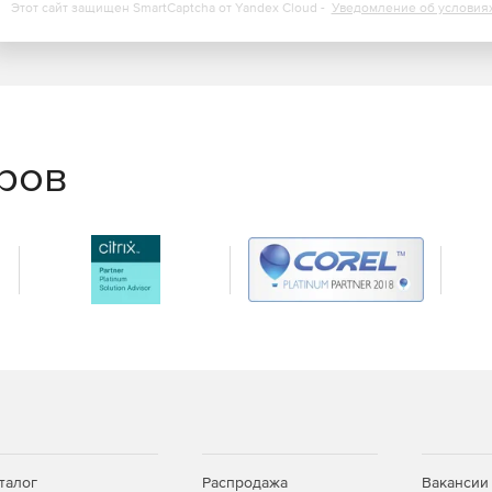
овать и распространять по мере необходимости.
Этот сайт защищен SmartCaptcha от Yandex Cloud -
Уведомление об условия
еров
талог
Распродажа
Вакансии