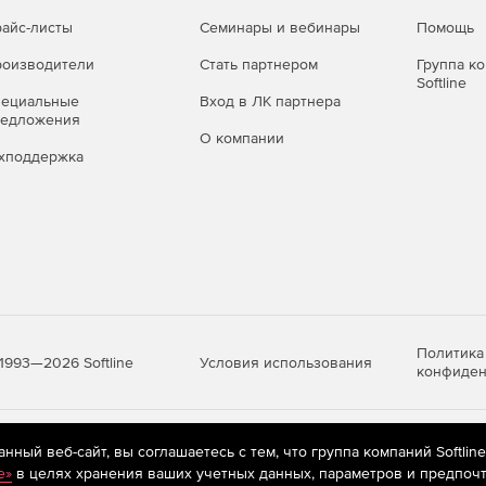
айс-листы
Семинары и вебинары
Помощь
оизводители
Стать партнером
Группа к
Softline
пециальные
Вход в ЛК партнера
редложения
О компании
хподдержка
Политика
Условия использования
1993—2026 Softline
конфиден
яются
рекомендательные технологии
(информационные технологии п
ный веб-сайт, вы соглашаетесь с тем, что группа компаний Softlin
предпочтениям пользователей сети «Интернет», находящихся на те
e»
в целях хранения ваших учетных данных, параметров и предпочт