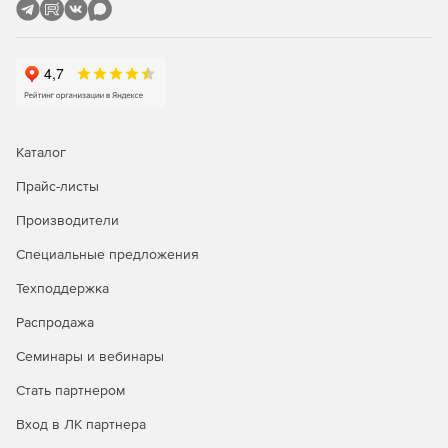
Кросс-платформенный аудит
Консоль отчетов EventLog Analyzer интуитивно понятна и
предлагает сотни предопределенных отчетов для аудита,
которые можно настраивать, планировать и
распространять по мере необходимости.
Каталог
Прайс-листы
Производители
Специальные предложения
Техподдержка
Распродажа
Семинары и вебинары
Стать партнером
Вход в ЛК партнера