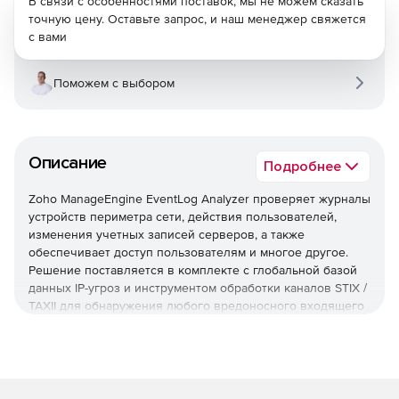
В связи с особенностями поставок, мы не можем сказать
точную цену. Оставьте запрос, и наш менеджер свяжется
с вами
Поможем с выбором
Описание
Подробнее
Zoho ManageEngine EventLog Analyzer проверяет журналы
устройств периметра сети, действия пользователей,
изменения учетных записей серверов, а также
обеспечивает доступ пользователям и многое другое.
Решение поставляется в комплекте с глобальной базой
данных IP-угроз и инструментом обработки каналов STIX /
TAXII для обнаружения любого вредоносного входящего
или исходящего трафика.
Управление журналом
EventLog Analyzer обеспечивает непрерывное