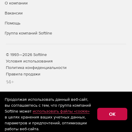
О компании
Вакансии
Помощь
Группа компаний Softline
© 1993—2026 Softline
Условия использования
Политика конфиденциальности
Правила продажи
14+
Продолжая использовать данный веб-сайт,
На информационном ресурсе store.softline.ru применяются
вы соглашаетесь с тем, что группа компаний
рекомендательные технологии
(информационные технологии
Softline может
использовать файлы «cookie»
предоставления информации на основе сбора,
OK
в целях хранения ваших учетных данных,
систематизации и анализа сведений, относящихся к
предпочтениям пользователей сети «Интернет»,
параметров и предпочтений, оптимизации
находящихся на территории Российской Федерации)
работы веб-сайта.