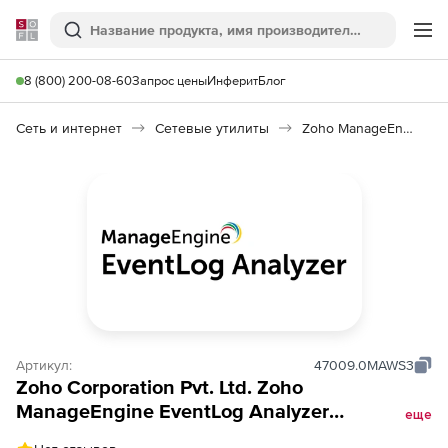
Softline
Поиск
Ме
8 (800) 200-08-60
Запрос цены
Инферит
Блог
Сеть и интернет
Сетевые утилиты
Zoho ManageEngine EventLog Analyzer
Артикул:
47009.0MAWS3
Zoho Corporation Pvt. Ltd. Zoho
ManageEngine EventLog Analyzer
еще
(техподдержка MSSP Distributed Edition