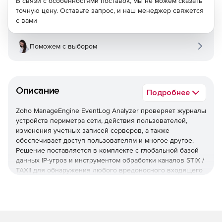
В связи с особенностями поставок, мы не можем сказать
точную цену. Оставьте запрос, и наш менеджер свяжется
с вами
Поможем с выбором
Описание
Подробнее
Zoho ManageEngine EventLog Analyzer проверяет журналы
устройств периметра сети, действия пользователей,
изменения учетных записей серверов, а также
обеспечивает доступ пользователям и многое другое.
Решение поставляется в комплекте с глобальной базой
данных IP-угроз и инструментом обработки каналов STIX /
TAXII для обнаружения любого вредоносного входящего
или исходящего трафика.
Управление журналом
EventLog Analyzer обеспечивает непрерывное