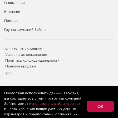
О компании
Вакансии
Помощь
Группа компаний Softline
© 1993—2026 Softline
Условия использования
Политика конфиденциальности
Правила продажи
14+
На информационном ресурсе store.softline.ru применяются
Продолжая использовать данный веб-сайт,
рекомендательные технологии
(информационные технологии
вы соглашаетесь с тем, что группа компаний
предоставления информации на основе сбора,
Softline может
использовать файлы «cookie»
систематизации и анализа сведений, относящихся к
OK
в целях хранения ваших учетных данных,
предпочтениям пользователей сети «Интернет»,
находящихся на территории Российской Федерации)
параметров и предпочтений, оптимизации