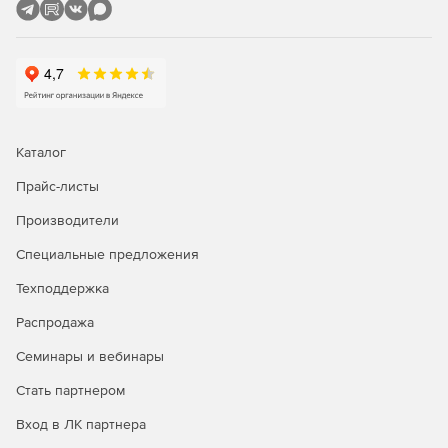
Кросс-платформенный аудит
Консоль отчетов EventLog Analyzer интуитивно понятна и
предлагает сотни предопределенных отчетов для аудита,
которые можно настраивать, планировать и
распространять по мере необходимости.
Каталог
Прайс-листы
Производители
Специальные предложения
Техподдержка
Распродажа
Семинары и вебинары
Стать партнером
Вход в ЛК партнера