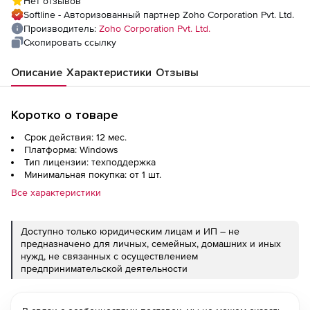
Нет отзывов
Licensing Model Annual), fee for 100
Softline - Авторизованный партнер Zoho Corporation Pvt. Ltd.
Workstations
Производитель:
Zoho Corporation Pvt. Ltd.
Скопировать ссылку
Описание
Характеристики
Отзывы
Коротко о товаре
Срок действия: 12 мес.
Платформа: Windows
Тип лицензии: техподдержка
Минимальная покупка: от 1 шт.
Все характеристики
Доступно только юридическим лицам и ИП – не
предназначено для личных, семейных, домашних и иных
нужд, не связанных с осуществлением
предпринимательской деятельности