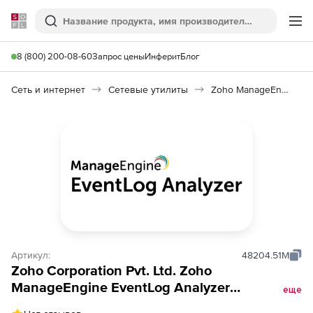
Softline
Поиск
Ме
8 (800) 200-08-60
Запрос цены
Инферит
Блог
Сеть и интернет
Сетевые утилиты
Zoho ManageEngine EventLog Analyzer
Артикул:
48204.51M
Zoho Corporation Pvt. Ltd. Zoho
ManageEngine EventLog Analyzer
еще
(техподдежка Premium Edition Perpetual