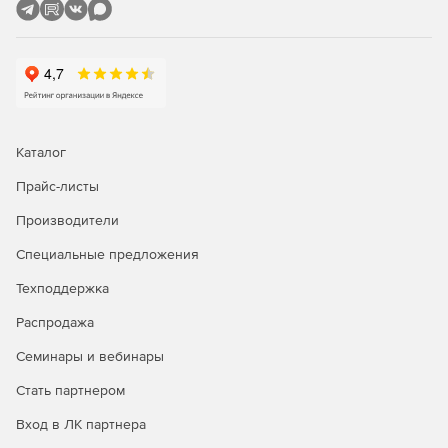
Кросс-платформенный аудит
Консоль отчетов EventLog Analyzer интуитивно понятна и
предлагает сотни предопределенных отчетов для аудита,
которые можно настраивать, планировать и
распространять по мере необходимости.
Каталог
Прайс-листы
Производители
Специальные предложения
Техподдержка
Распродажа
Семинары и вебинары
Стать партнером
Вход в ЛК партнера