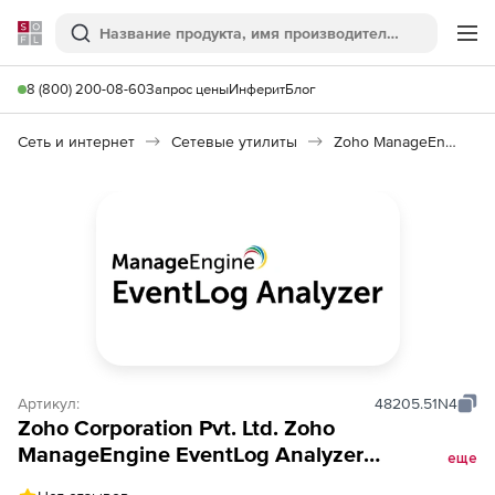
Softline
Поиск
Ме
8 (800) 200-08-60
Запрос цены
Инферит
Блог
Сеть и интернет
Сетевые утилиты
Zoho ManageEngine EventLog Analyzer
Артикул:
48205.51N4
Zoho Corporation Pvt. Ltd. Zoho
ManageEngine EventLog Analyzer
еще
(бессрочная лицензия Premium Edition