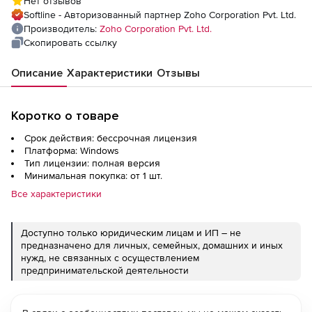
Нет отзывов
Perpetual Model Single Installation), fee for
Softline - Авторизованный партнер Zoho Corporation Pvt. Ltd.
100 IIS Sites
Производитель:
Zoho Corporation Pvt. Ltd.
Скопировать ссылку
Описание
Характеристики
Отзывы
Коротко о товаре
Срок действия: бессрочная лицензия
Платформа: Windows
Тип лицензии: полная версия
Минимальная покупка: от 1 шт.
Все характеристики
Доступно только юридическим лицам и ИП – не
предназначено для личных, семейных, домашних и иных
нужд, не связанных с осуществлением
предпринимательской деятельности