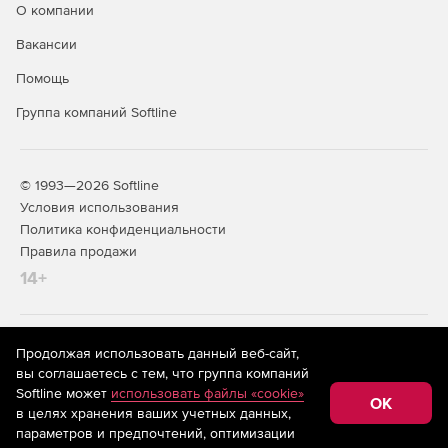
О компании
Вакансии
Помощь
Группа компаний Softline
© 1993—2026 Softline
Условия использования
Политика конфиденциальности
Правила продажи
14+
На информационном ресурсе store.softline.ru применяются
Продолжая использовать данный веб-сайт,
рекомендательные технологии
(информационные технологии
вы соглашаетесь с тем, что группа компаний
предоставления информации на основе сбора,
Softline может
использовать файлы «cookie»
систематизации и анализа сведений, относящихся к
OK
в целях хранения ваших учетных данных,
предпочтениям пользователей сети «Интернет»,
находящихся на территории Российской Федерации)
параметров и предпочтений, оптимизации