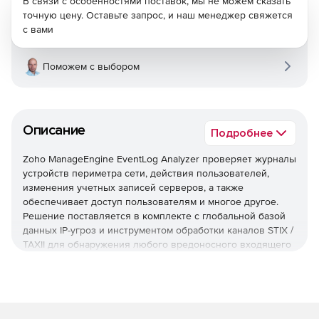
В связи с особенностями поставок, мы не можем сказать
точную цену. Оставьте запрос, и наш менеджер свяжется
с вами
Поможем с выбором
Описание
Подробнее
Zoho ManageEngine EventLog Analyzer проверяет журналы
устройств периметра сети, действия пользователей,
изменения учетных записей серверов, а также
обеспечивает доступ пользователям и многое другое.
Решение поставляется в комплекте с глобальной базой
данных IP-угроз и инструментом обработки каналов STIX /
TAXII для обнаружения любого вредоносного входящего
или исходящего трафика.
Управление журналом
EventLog Analyzer обеспечивает непрерывное