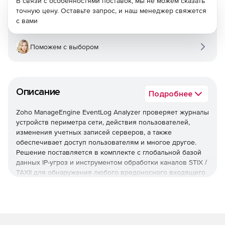
В связи с особенностями поставок, мы не можем сказать
точную цену. Оставьте запрос, и наш менеджер свяжется
с вами
Поможем с выбором
Описание
Подробнее
Zoho ManageEngine EventLog Analyzer проверяет журналы
устройств периметра сети, действия пользователей,
изменения учетных записей серверов, а также
обеспечивает доступ пользователям и многое другое.
Решение поставляется в комплекте с глобальной базой
данных IP-угроз и инструментом обработки каналов STIX /
TAXII для обнаружения любого вредоносного входящего
или исходящего трафика.
Управление журналом
EventLog Analyzer обеспечивает непрерывное