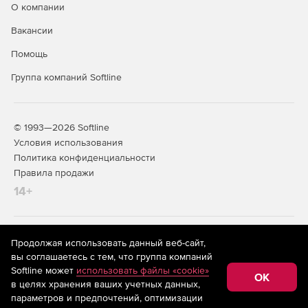
О компании
Вакансии
Помощь
Группа компаний Softline
© 1993—2026 Softline
Условия использования
Политика конфиденциальности
Правила продажи
14+
На информационном ресурсе store.softline.ru применяются
Продолжая использовать данный веб-сайт,
рекомендательные технологии
(информационные технологии
вы соглашаетесь с тем, что группа компаний
предоставления информации на основе сбора,
Softline может
использовать файлы «cookie»
систематизации и анализа сведений, относящихся к
OK
в целях хранения ваших учетных данных,
предпочтениям пользователей сети «Интернет»,
находящихся на территории Российской Федерации)
параметров и предпочтений, оптимизации