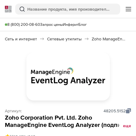
Softline
Поиск
Ме
8 (800) 200-08-60
Запрос цены
Инферит
Блог
Сеть и интернет
Сетевые утилиты
Zoho ManageEngine EventLog Analyzer
Артикул:
48205.51S2
Zoho Corporation Pvt. Ltd. Zoho
ManageEngine EventLog Analyzer (подписка
еще
Premium Edition Model Annual), for 20 IIS