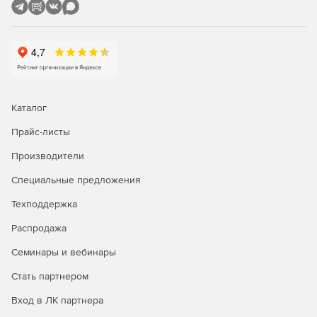
Кросс-платформенный аудит
Консоль отчетов EventLog Analyzer интуитивно понятна и
предлагает сотни предопределенных отчетов для аудита,
которые можно настраивать, планировать и
распространять по мере необходимости.
Каталог
Прайс-листы
Производители
Специальные предложения
Техподдержка
Распродажа
Семинары и вебинары
Стать партнером
Вход в ЛК партнера