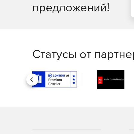
Консоль отчетов EventLog Analyzer интуитивно 
предложений!
для аудита, которые можно настраивать, планир
Статусы от партн
Назад