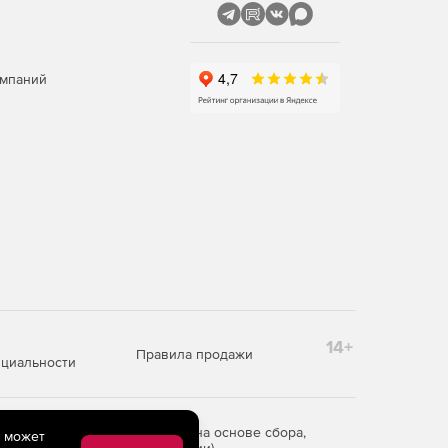
омпаний
14+
Правила продажи
циальности
редоставления информации на основе сбора,
e может