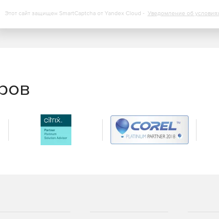
понятна и предлагает сотни предопределенных отчетов
овать и распространять по мере необходимости.
Этот сайт защищен SmartCaptcha от Yandex Cloud -
Уведомление об условия
еров