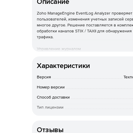
Описание
Zoho ManageEngine EventLog Analyzer проверяет
пользователей, изменения учетных записей серв
многое другое. Решение поставляется в комплек
обработки каналов STIX / TAXII для обнаружен
трафика.
Управление журналом
EventLog Analyzer обеспечивает непрерывное у
Характеристики
методы сбора журналов, настраиваемый анализ 
предупреждениями, мощный механизм поиска жу
Версия
Техп
Аудит приложений
Номер версии
EventLog Analyzer позволяет выполнять аудит 
Способ доставки
пользовательский анализатор журналов позволя
Тип лицензии
журналов.
Срок действия
Аудит сетевых устройств
Отзывы
EventLog Analyzer отслеживает все важные сете