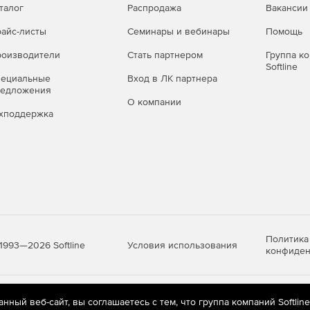
талог
Распродажа
Вакансии
айс-листы
Семинары и вебинары
Помощь
оизводители
Стать партнером
Группа к
Softline
пециальные
Вход в ЛК партнера
редложения
О компании
хподдержка
Политика
Условия использования
1993—2026 Softline
конфиден
яются
рекомендательные технологии
(информационные технологии п
ный веб-сайт, вы соглашаетесь с тем, что группа компаний Softlin