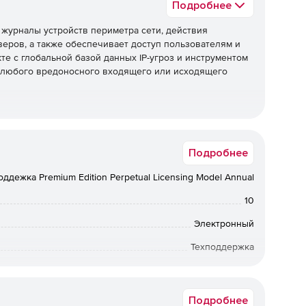
Подробнее
 журналы устройств периметра сети, действия
еров, а также обеспечивает доступ пользователям и
те с глобальной базой данных IP-угроз и инструментом
ия любого вредоносного входящего или исходящего
правление журналами, включая агентные и безагентные
Подробнее
журналов, полный анализ журналов с отчетами и
рналов и гибкие параметры архивирования журналов.
оддежка Premium Edition Perpetual Licensing Model Annual
10
всех важных серверов приложений. Его мощный
Электронный
ет легко проверять пользовательские форматы
Техподдержка
12 мес.
Подробнее
вые устройства, такие как межсетевые экраны,