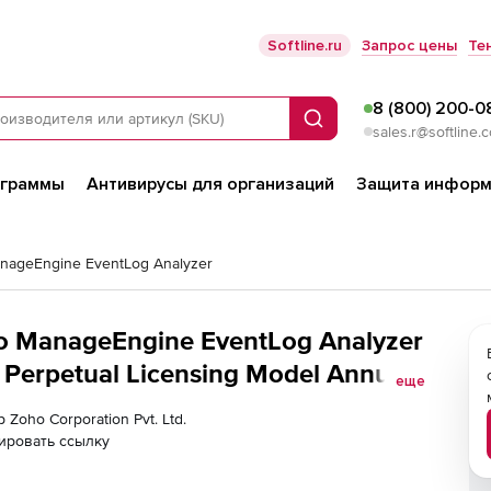
Softline.ru
Запрос цены
Те
8 (800) 200-0
Поиск
sales.r@softline.
ограммы
Антивирусы для организаций
Защита информ
nageEngine EventLog Analyzer
ho ManageEngine EventLog Analyzer
Perpetual Licensing Model Annual),
еще
 Zoho Corporation Pvt. Ltd.
ировать ссылку