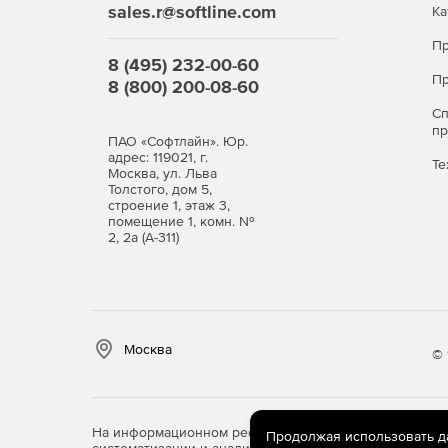
sales.r@softline.com
Ка
Пр
8 (495) 232-00-60
Пр
8 (800) 200-08-60
С
п
ПАО «Софтлайн». Юр.
адрес: 119021, г.
Те
Москва, ул. Льва
Толстого, дом 5,
строение 1, этаж 3,
помещение 1, комн. №
2, 2а (А-311)
Москва
© 
На информационном ресурсе store.softline.ru примен
Продолжая использовать дан