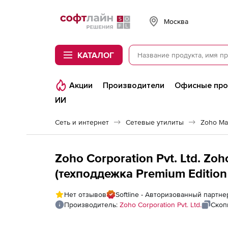
Softline
Москва
КАТАЛОГ
Акции
Производители
Офисные пр
ИИ
Сеть и интернет
Сетевые утилиты
Zoho Ma
Zoho Corporation Pvt. Ltd. Zo
(техподдежка Premium Edition 
fee for 1 MS SQL Server
Нет отзывов
Softline - Авторизованный партнер
Производитель:
Zoho Corporation Pvt. Ltd.
Скоп