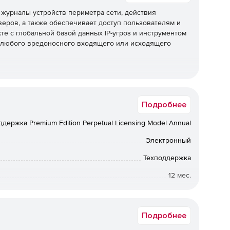
 журналы устройств периметра сети, действия
еров, а также обеспечивает доступ пользователям и
те с глобальной базой данных IP-угроз и инструментом
ия любого вредоносного входящего или исходящего
правление журналами, включая агентные и безагентные
Подробнее
журналов, полный анализ журналов с отчетами и
рналов и гибкие параметры архивирования журналов.
ддержка Premium Edition Perpetual Licensing Model Annual
Электронный
всех важных серверов приложений. Его мощный
Техподдержка
ет легко проверять пользовательские форматы
12 мес.
Коммерческая
Подробнее
вые устройства, такие как межсетевые экраны,
тавляет готовые отчеты для всех ваших