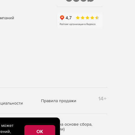
омпаний
14+
Правила продажи
циальности
редоставления информации на основе сбора,
e может
рритории Российской Федерации)
OK
ений,