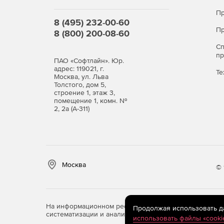
Пр
8 (495) 232-00-60
Пр
8 (800) 200-08-60
С
п
ПАО «Софтлайн». Юр.
адрес: 119021, г.
Те
Москва, ул. Льва
Толстого, дом 5,
строение 1, этаж 3,
помещение 1, комн. №
2, 2а (А-311)
Москва
© 
На информационном ресурсе store.softline.ru примен
Продолжая использовать дан
систематизации и анализа сведений, относящихся к 
использовать файлы «cooki