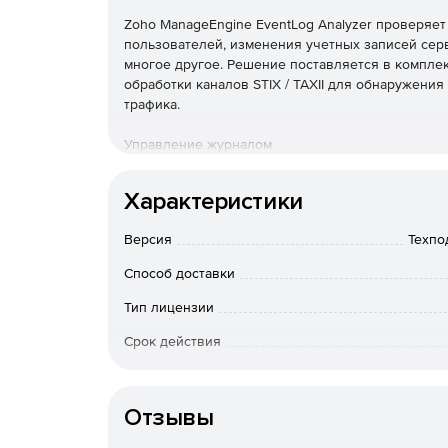
Zoho ManageEngine EventLog Analyzer проверяет
пользователей, изменения учетных записей серв
многое другое. Решение поставляется в комплек
обработки каналов STIX / TAXII для обнаружен
трафика.
Управление журналом
EventLog Analyzer обеспечивает непрерывное у
Характеристики
методы сбора журналов, настраиваемый анализ 
предупреждениями, мощный механизм поиска жу
Версия
Техпо
Аудит приложений
Способ доставки
EventLog Analyzer позволяет выполнять аудит 
Тип лицензии
пользовательский анализатор журналов позволя
Срок действия
журналов.
Тип организации
Аудит сетевых устройств
Отзывы
EventLog Analyzer отслеживает все важные сете
маршрутизаторы и коммутаторы. Решение предос