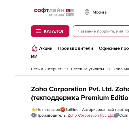
Softline
Москва
КАТАЛОГ
Акции
Производители
Офисные пр
ИИ
Сеть и интернет
Сетевые утилиты
Zoho Ma
Zoho Corporation Pvt. Ltd. Zo
(техподдержка Premium Editio
Annual), fee for 15 AWS Accoun
Нет отзывов
Softline - Авторизованный партнер
Производитель:
Zoho Corporation Pvt. Ltd.
Скоп