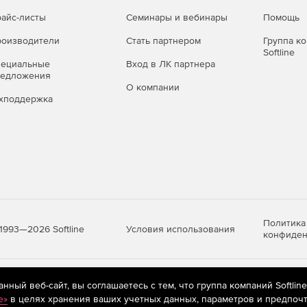
айс-листы
Семинары и вебинары
Помощь
оизводители
Стать партнером
Группа к
Softline
пециальные
Вход в ЛК партнера
редложения
О компании
хподдержка
Политика
Условия использования
1993—2026 Softline
конфиден
яются
рекомендательные технологии
(информационные технологии п
ный веб-сайт, вы соглашаетесь с тем, что группа компаний Softlin
предпочтениям пользователей сети «Интернет», находящихся на те
e»
в целях хранения ваших учетных данных, параметров и предпочт