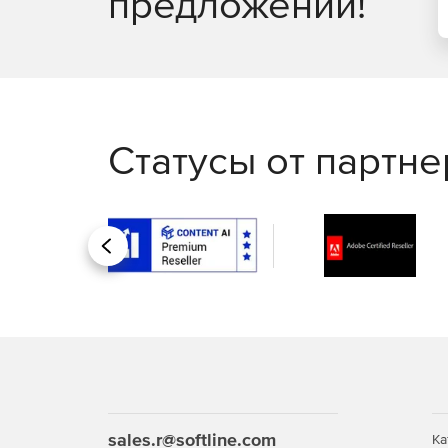
предложений!
для аудита, которые можно настраивать, планир
Статусы от партн
Назад
sales.r@softline.com
Ка