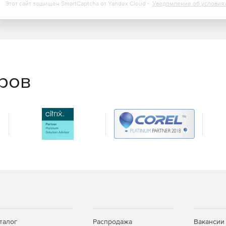
овать и распространять по мере необходимости.
Этот сайт защищен SmartCaptcha от Yandex Cloud -
Уведомление об условия
еров
талог
Распродажа
Вакансии