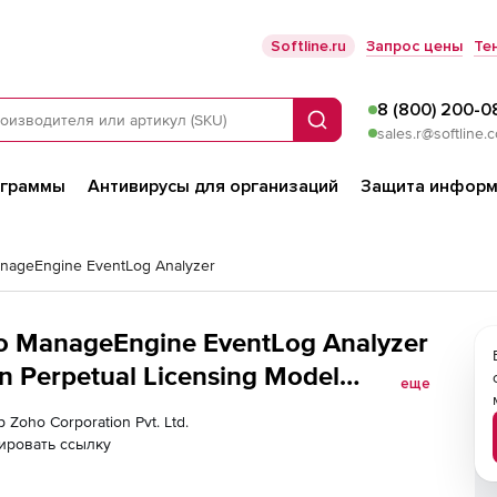
Softline.ru
Запрос цены
Те
8 (800) 200-0
Поиск
sales.r@softline.
ограммы
Антивирусы для организаций
Защита информ
nageEngine EventLog Analyzer
ho ManageEngine EventLog Analyzer
n Perpetual Licensing Model
еще
t
 Zoho Corporation Pvt. Ltd.
ировать ссылку