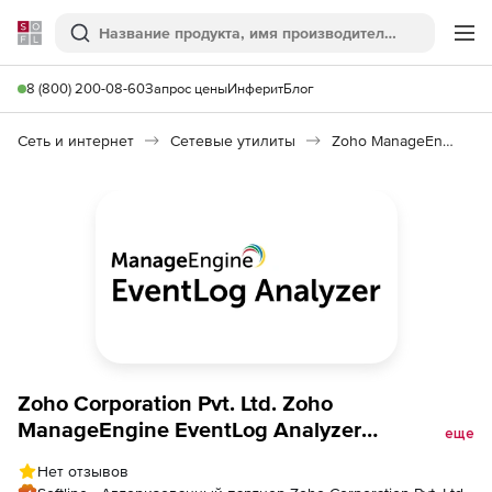
Softline
Поиск
Ме
8 (800) 200-08-60
Запрос цены
Инферит
Блог
Сеть и интернет
Сетевые утилиты
Zoho ManageEngine EventLog Analyzer
Zoho Corporation Pvt. Ltd. Zoho
ManageEngine EventLog Analyzer
еще
(бессрочная лицензия Distributed Edition
Нет отзывов
Perpetual Model Single Installation), fee for