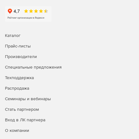
Кросс-платформенный аудит
Консоль отчетов EventLog Analyzer интуитивно понятна и
предлагает сотни предопределенных отчетов для аудита,
которые можно настраивать, планировать и
распространять по мере необходимости.
Каталог
Прайс-листы
Производители
Специальные предложения
Техподдержка
Распродажа
Семинары и вебинары
Стать партнером
Вход в ЛК партнера
О компании