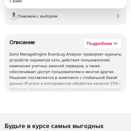
с вами
Поможем с выбором
Описание
Подробнее
Zoho ManageEngine EventLog Analyzer проверяет журналы
устройств периметра сети, действия пользователей,
изменения учетных записей серверов, а также
обеспечивает доступ пользователям и многое другое.
Решение поставляется в комплекте с глобальной базой
данных IP-угроз и инструментом обработки каналов STIX /
TAXII для обнаружения любого вредоносного входящего
или исходящего трафика.
Управление журналом
EventLog Analyzer обеспечивает непрерывное
управление журналами, включая агентные и безагентные
Будьте в курсе самых выгодных
методы сбора журналов, настраиваемый анализ