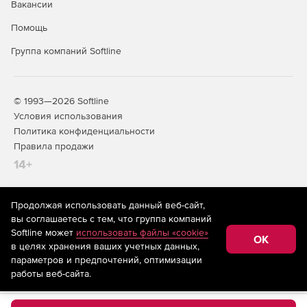
Вакансии
Помощь
Группа компаний Softline
© 1993—2026 Softline
Условия использования
Политика конфиденциальности
Правила продажи
14+
Продолжая использовать данный веб-сайт,
На информационном ресурсе store.softline.ru применяются
вы соглашаетесь с тем, что группа компаний
рекомендательные технологии
(информационные технологии
Softline может
использовать файлы «cookie»
предоставления информации на основе сбора,
OK
в целях хранения ваших учетных данных,
систематизации и анализа сведений, относящихся к
предпочтениям пользователей сети «Интернет»,
параметров и предпочтений, оптимизации
находящихся на территории Российской Федерации)
работы веб-сайта.