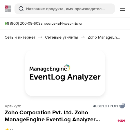
Softline
Поиск
Ме
8 (800) 200-08-60
Запрос цены
Инферит
Блог
Сеть и интернет
Сетевые утилиты
Zoho ManageEngine EventLog Analyzer
Артикул:
48301.0TPON7
Zoho Corporation Pvt. Ltd. Zoho
ManageEngine EventLog Analyzer
еще
(техподдержка Add-ons Perpetual Model на