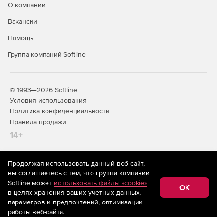
О компании
Вакансии
Помощь
Группа компаний Softline
© 1993—2026 Softline
Условия использования
Политика конфиденциальности
Правила продажи
14+
Продолжая использовать данный веб-сайт,
На информационном ресурсе store.softline.ru применяются
вы соглашаетесь с тем, что группа компаний
рекомендательные технологии
(информационные технологии
Softline может
использовать файлы «cookie»
предоставления информации на основе сбора,
OK
в целях хранения ваших учетных данных,
систематизации и анализа сведений, относящихся к
предпочтениям пользователей сети «Интернет»,
параметров и предпочтений, оптимизации
находящихся на территории Российской Федерации)
работы веб-сайта.