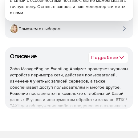
В связи с особенностями поставок, мы не можем сказать
точную цену. Оставьте запрос, и наш менеджер свяжется
с вами
Поможем с выбором
Описание
Подробнее
Zoho ManageEngine EventLog Analyzer проверяет журналы
устройств периметра сети, действия пользователей,
изменения учетных записей серверов, а также
обеспечивает доступ пользователям и многое другое.
Решение поставляется в комплекте с глобальной базой
данных IP-угроз и инструментом обработки каналов STIX /
TAXII для обнаружения любого вредоносного входящего
или исходящего трафика.
Управление журналом
EventLog Analyzer обеспечивает непрерывное