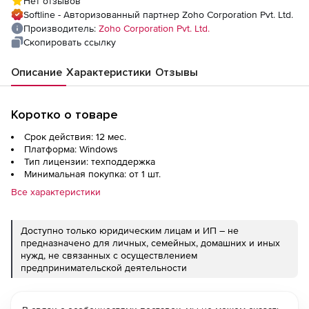
Нет отзывов
1 год), Professional services addon - Incident
Softline - Авторизованный партнер Zoho Corporation Pvt. Ltd.
Management Configuration - Online
Производитель:
Zoho Corporation Pvt. Ltd.
Скопировать ссылку
Описание
Характеристики
Отзывы
Коротко о товаре
Срок действия: 12 мес.
Платформа: Windows
Тип лицензии: техподдержка
Минимальная покупка: от 1 шт.
Все характеристики
Доступно только юридическим лицам и ИП – не
предназначено для личных, семейных, домашних и иных
нужд, не связанных с осуществлением
предпринимательской деятельности