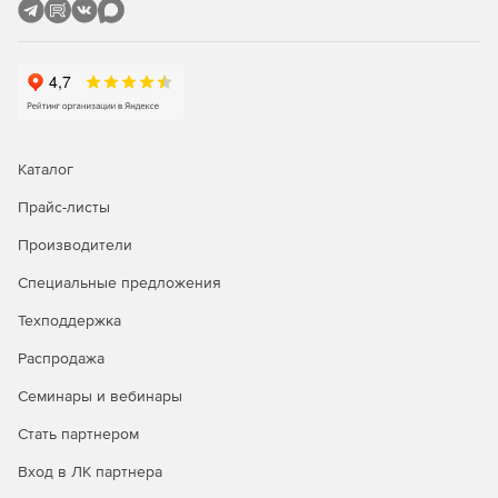
Кросс-платформенный аудит
Консоль отчетов EventLog Analyzer интуитивно понятна и
предлагает сотни предопределенных отчетов для аудита,
которые можно настраивать, планировать и
распространять по мере необходимости.
Каталог
Прайс-листы
Производители
Специальные предложения
Техподдержка
Распродажа
Семинары и вебинары
Стать партнером
Вход в ЛК партнера