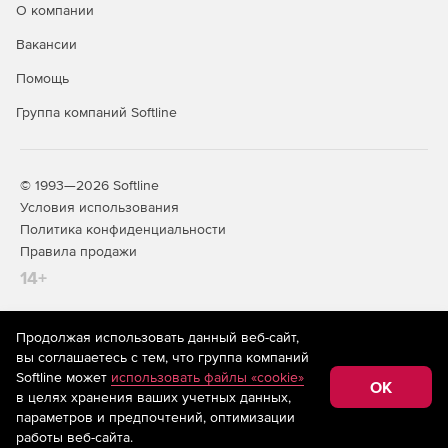
О компании
Вакансии
Помощь
Группа компаний Softline
© 1993—2026 Softline
Условия использования
Политика конфиденциальности
Правила продажи
14+
Продолжая использовать данный веб-сайт,
На информационном ресурсе store.softline.ru применяются
вы соглашаетесь с тем, что группа компаний
рекомендательные технологии
(информационные технологии
Softline может
использовать файлы «cookie»
предоставления информации на основе сбора,
OK
в целях хранения ваших учетных данных,
систематизации и анализа сведений, относящихся к
предпочтениям пользователей сети «Интернет»,
параметров и предпочтений, оптимизации
находящихся на территории Российской Федерации)
работы веб-сайта.