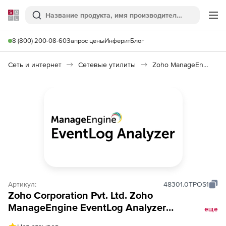
Softline
Поиск
Ме
8 (800) 200-08-60
Запрос цены
Инферит
Блог
Сеть и интернет
Сетевые утилиты
Zoho ManageEngine EventLog Analyzer
Артикул:
48301.0TPOS1
Zoho Corporation Pvt. Ltd. Zoho
ManageEngine EventLog Analyzer
еще
(техподдержка Add-ons Perpetual Model на