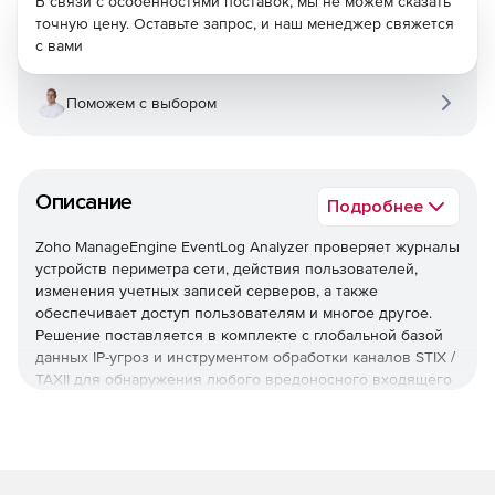
В связи с особенностями поставок, мы не можем сказать
точную цену. Оставьте запрос, и наш менеджер свяжется
с вами
Поможем с выбором
Описание
Подробнее
Zoho ManageEngine EventLog Analyzer проверяет журналы
устройств периметра сети, действия пользователей,
изменения учетных записей серверов, а также
обеспечивает доступ пользователям и многое другое.
Решение поставляется в комплекте с глобальной базой
данных IP-угроз и инструментом обработки каналов STIX /
TAXII для обнаружения любого вредоносного входящего
или исходящего трафика.
Управление журналом
EventLog Analyzer обеспечивает непрерывное