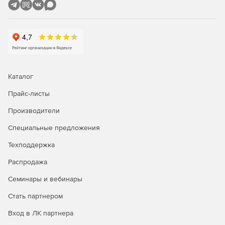
Кросс-платформенный аудит
Консоль отчетов EventLog Analyzer интуитивно понятна и
предлагает сотни предопределенных отчетов для аудита,
которые можно настраивать, планировать и
распространять по мере необходимости.
Каталог
Прайс-листы
Производители
Специальные предложения
Техподдержка
Распродажа
Семинары и вебинары
Стать партнером
Вход в ЛК партнера