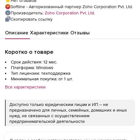
Нет отзывов
1 год), Professional services addon - Custom
Softline - Авторизованный партнер Zoho Corporation Pvt. Ltd.
Log Parser Rule - Onsite
Производитель:
Zoho Corporation Pvt. Ltd.
Скопировать ссылку
Описание
Характеристики
Отзывы
Коротко о товаре
Срок действия: 12 мес.
Платформа: Windows
Тип лицензии: техподдержка
Минимальная покупка: от 1 шт.
Все характеристики
Доступно только юридическим лицам и ИП – не
предназначено для личных, семейных, домашних и иных
нужд, не связанных с осуществлением
предпринимательской деятельности