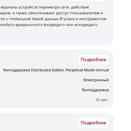
 журналы устройств периметра сети, действия
еров, а также обеспечивает доступ пользователям и
те с глобальной базой данных IP-угроз и инструментом
ия любого вредоносного входящего или исходящего
правление журналами, включая агентные и безагентные
Подробнее
журналов, полный анализ журналов с отчетами и
рналов и гибкие параметры архивирования журналов.
Техподдержка Distributed Edition Perpetual Model Annual
Электронный
всех важных серверов приложений. Его мощный
Техподдержка
ет легко проверять пользовательские форматы
12 мес.
Коммерческая
Подробнее
вые устройства, такие как межсетевые экраны,
тавляет готовые отчеты для всех ваших