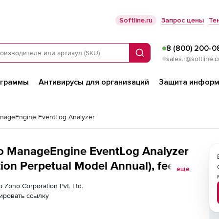
Softline.ru
Запрос цены
Те
8 (800) 200-0
Поиск
sales.r@softline.
ограммы
Антивирусы для организаций
Защита информ
nageEngine EventLog Analyzer
ho ManageEngine EventLog Analyzer
ion Perpetual Model Annual), fee
еще
 Zoho Corporation Pvt. Ltd.
ировать ссылку