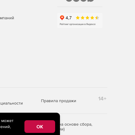
омпаний
14+
Правила продажи
циальности
e может
редоставления информации на основе сбора,
OK
ений,
рритории Российской Федерации)