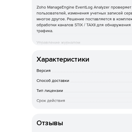
Zoho ManageEngine EventLog Analyzer проверяет
пользователей, изменения учетных записей серв
многое другое. Решение поставляется в комплек
обработки каналов STIX / TAXII для обнаружен
трафика.
Управление журналом
EventLog Analyzer обеспечивает непрерывное у
Характеристики
методы сбора журналов, настраиваемый анализ 
предупреждениями, мощный механизм поиска жу
Версия
Аудит приложений
Способ доставки
EventLog Analyzer позволяет выполнять аудит 
Тип лицензии
пользовательский анализатор журналов позволя
Срок действия
журналов.
Тип организации
Аудит сетевых устройств
Отзывы
EventLog Analyzer отслеживает все важные сете
маршрутизаторы и коммутаторы. Решение предос