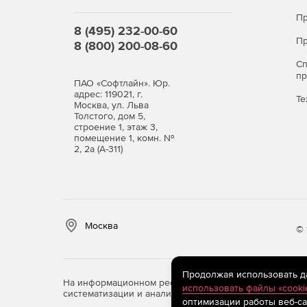
Пр
8 (495) 232-00-60
Пр
8 (800) 200-08-60
С
п
ПАО «Софтлайн». Юр.
адрес: 119021, г.
Те
Москва, ул. Льва
Толстого, дом 5,
строение 1, этаж 3,
помещение 1, комн. №
2, 2а (А-311)
Москва
© 
Продолжая использовать дан
На информационном ресурсе store.softline.ru примен
использовать файлы «cooki
систематизации и анализа сведений, относящихся к 
оптимизации работы веб-са