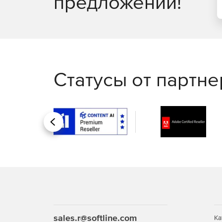
предложений!
для аудита, которые можно настраивать, планир
Статусы от партн
Назад
sales.r@softline.com
Ка