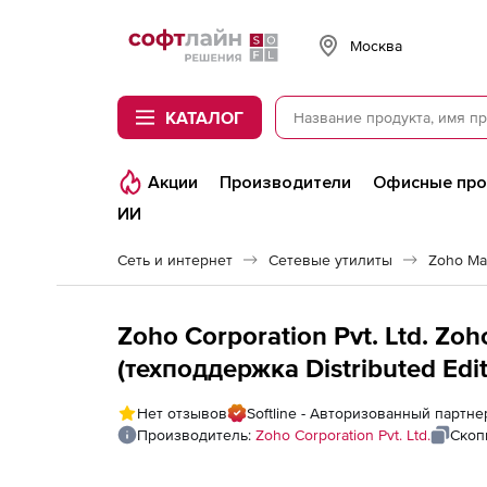
Softline
Москва
КАТАЛОГ
Акции
Производители
Офисные пр
ИИ
Сеть и интернет
Сетевые утилиты
Zoho Ma
Zoho Corporation Pvt. Ltd. Zo
(техподдержка Distributed Edit
for 30 Linux File Servers
Нет отзывов
Softline - Авторизованный партнер
Производитель:
Zoho Corporation Pvt. Ltd.
Скоп