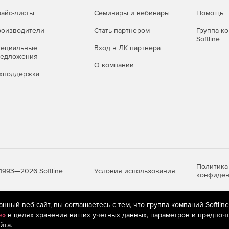
айс-листы
Семинары и вебинары
Помощь
оизводители
Стать партнером
Группа к
Softline
пециальные
Вход в ЛК партнера
редложения
О компании
хподдержка
Политика
Условия использования
1993—2026 Softline
конфиден
ный веб-сайт, вы соглашаетесь с тем, что группа компаний Softlin
яются
рекомендательные технологии
(информационные технологии п
e»
в целях хранения ваших учетных данных, параметров и предпочт
предпочтениям пользователей сети «Интернет», находящихся на те
йта.