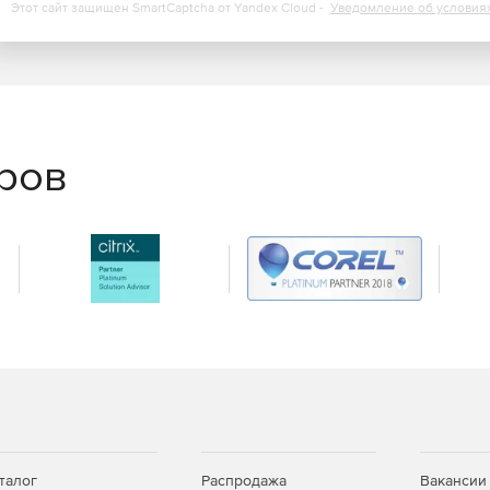
овать и распространять по мере необходимости.
Этот сайт защищен SmartCaptcha от Yandex Cloud -
Уведомление об условия
еров
талог
Распродажа
Вакансии