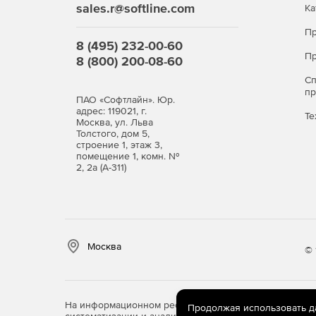
sales.r@softline.com
Ка
Пр
8 (495) 232-00-60
Пр
8 (800) 200-08-60
С
п
ПАО «Софтлайн». Юр.
адрес: 119021, г.
Те
Москва, ул. Льва
Толстого, дом 5,
строение 1, этаж 3,
помещение 1, комн. №
2, 2а (А-311)
Москва
© 
На информационном ресурсе store.softline.ru примен
Продолжая использовать дан