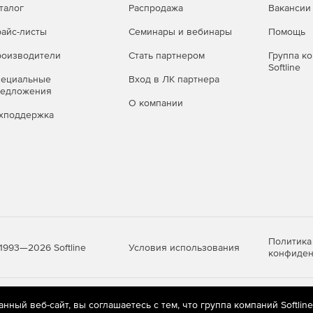
талог
Распродажа
Вакансии
айс-листы
Семинары и вебинары
Помощь
оизводители
Стать партнером
Группа к
Softline
пециальные
Вход в ЛК партнера
редложения
О компании
хподдержка
Политика
Условия использования
1993—2026 Softline
конфиден
яются
рекомендательные технологии
(информационные технологии п
ный веб-сайт, вы соглашаетесь с тем, что группа компаний Softlin