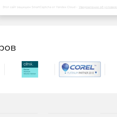
понятна и предлагает сотни предопределенных отчетов
овать и распространять по мере необходимости.
Этот сайт защищен SmartCaptcha от Yandex Cloud -
Уведомление об условия
еров