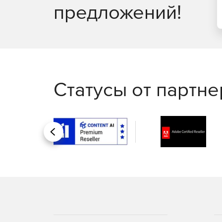
Консоль отчетов EventLog Analyzer интуитивно 
предложений!
для аудита, которые можно настраивать, планир
Статусы от партн
Назад