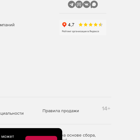
омпаний
14+
Правила продажи
циальности
редоставления информации на основе сбора,
e может