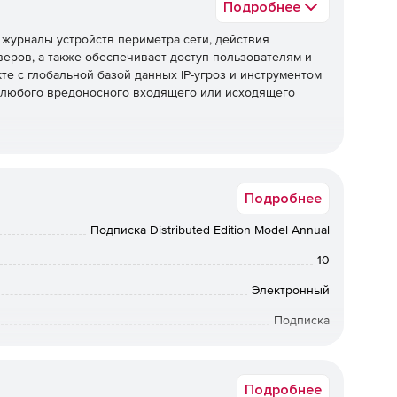
Подробнее
 журналы устройств периметра сети, действия
еров, а также обеспечивает доступ пользователям и
те с глобальной базой данных IP-угроз и инструментом
ия любого вредоносного входящего или исходящего
правление журналами, включая агентные и безагентные
Подробнее
журналов, полный анализ журналов с отчетами и
рналов и гибкие параметры архивирования журналов.
Подписка Distributed Edition Model Annual
10
всех важных серверов приложений. Его мощный
Электронный
ет легко проверять пользовательские форматы
Подписка
12 мес.
Подробнее
вые устройства, такие как межсетевые экраны,