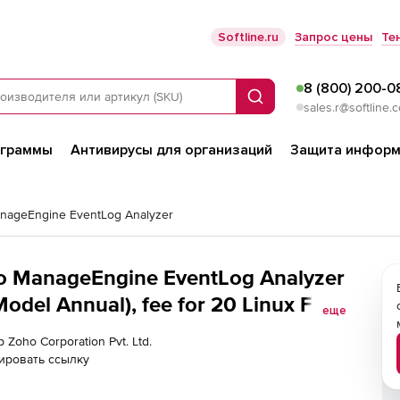
Softline.ru
Запрос цены
Те
8 (800) 200-0
Поиск
sales.r@softline.
ограммы
Антивирусы для организаций
Защита информ
nageEngine EventLog Analyzer
ho ManageEngine EventLog Analyzer
odel Annual), fee for 20 Linux File
еще
 Zoho Corporation Pvt. Ltd.
ировать ссылку