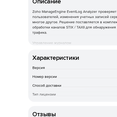
Описание
Zoho ManageEngine EventLog Analyzer проверяет
пользователей, изменения учетных записей серв
многое другое. Решение поставляется в комплек
обработки каналов STIX / TAXII для обнаружен
трафика.
Управление журналом
EventLog Analyzer обеспечивает непрерывное у
Характеристики
методы сбора журналов, настраиваемый анализ 
предупреждениями, мощный механизм поиска жу
Версия
Аудит приложений
Номер версии
EventLog Analyzer позволяет выполнять аудит 
Способ доставки
пользовательский анализатор журналов позволя
Тип лицензии
журналов.
Срок действия
Аудит сетевых устройств
Отзывы
EventLog Analyzer отслеживает все важные сете